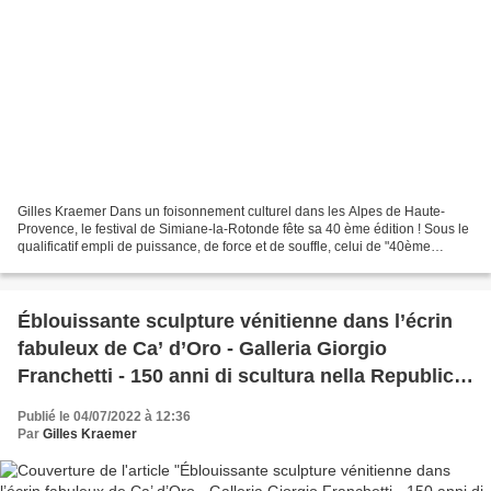
Gilles Kraemer Dans un foisonnement culturel dans les Alpes de Haute-
Provence, le festival de Simiane-la-Rotonde fête sa 40 ème édition ! Sous le
qualificatif empli de puissance, de force et de souffle, celui de "40ème
rugissant" trouvé par Jean Bascou,...
Éblouissante sculpture vénitienne dans l’écrin
fabuleux de Ca’ d’Oro - Galleria Giorgio
Franchetti - 150 anni di scultura nella Republica
di Venezia, da Donatello a Allessandro Vittoria
Publié le 04/07/2022 à 12:36
Par
Gilles Kraemer