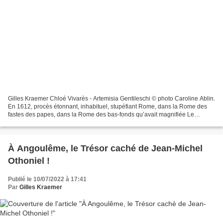
Gilles Kraemer Chloé Vivarès - Artemisia Gentileschi © photo Caroline Ablin.
En 1612, procès étonnant, inhabituel, stupéfiant Rome, dans la Rome des
fastes des papes, dans la Rome des bas-fonds qu’avait magnifiée Le
Caravage. Un procès oppose Orazio Gentileschi...
À Angoulême, le Trésor caché de Jean-Michel
Othoniel !
Publié le 10/07/2022 à 17:41
Par
Gilles Kraemer