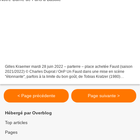
Gilles Kraemer mardi 28 juin 2022 – parterre – place achetée Faust (saison
2021/2022) © Charles Duprat / OnP Un Faust dans une mise en scène
"étonnante", parfois à la limite du bon goût, de Tobias Kratzer (1980)
souhaitant corseter de son imaginaire cet...
< Page précédente
Page suivante >
Hébergé par Overblog
Top articles
Pages