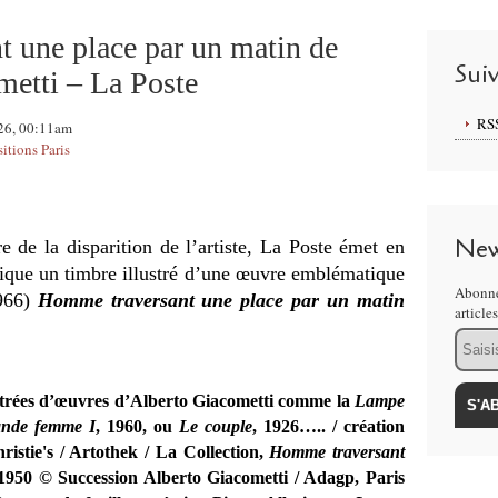
 une place par un matin de
Sui
metti – La Poste
RS
026, 00:11am
itions Paris
New
e de la disparition de l’artiste, La Poste émet en
stique un timbre illustré d’une œuvre emblématique
Abonne
966)
Homme traversant une place par un matin
article
Email
lustrées d’œuvres d’Alberto Giacometti comme la
Lampe
nde femme I
, 1960, ou
Le couple
, 1926….. /
création
istie's / Artothek / La Collection,
Homme traversant
1950 © Succession Alberto Giacometti / Adagp, Paris