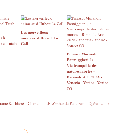
Les merveilleux
imale
animaux d’Hubert Le
amel Tatah
Gall
Picasso, Morandi,
Parmiggiani, la
Vie tranquille des
natures mortes –
Biennale Arte 2026 -
Venezia - Venise - Venice
(V)
Théophile de Viau et le ténébrisme de Pyrame & Thisbé – Charles di Meglio
LE Werther de Pene Pati – Opéra-Comique