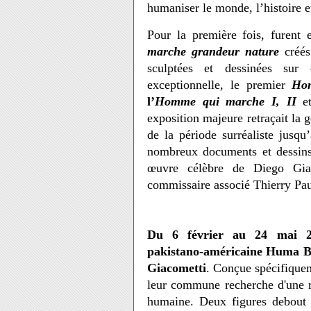
humaniser le monde, l’histoire et
Pour la première fois, furent 
marche
grandeur nature
créés 
sculptées et dessinées sur
exceptionnelle, le premier
Ho
l’
Homme
qui marche I, II
e
exposition majeure retraçait la 
de la période surréaliste jus
nombreux documents et dessins i
œuvre célèbre de Diego Gi
commissaire associé Thierry Pau
Du 6 février au 24 mai 2026
pakistano-américaine
Huma B
Giacometti
.
Conçue spécifiqueme
leur commune recherche d'une re
humaine.
Deux figures debout