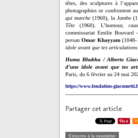
têtes, des sculptures à l’appa
photographies se confrontent a
qui marche
(1960), la
Jambe
(1
Tête
(1960).
L’humour, caust
commissariat Emilie Bouvard -, 
persan
Omar Khayyam
(1048-
idole avant que tes articulation
Huma Bhabha / Alberto Giaco
d’une idole avant que tes ar
Paris, du 6 février au 24 mai 20
https://www.fondation-giacometti.f
Partager cet article
R
S'inscrire à la newsletter