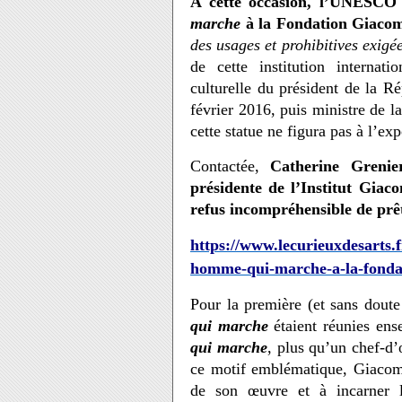
A cette occasion, l’UNESCO 
marche
à la Fondation Giacom
des usages et prohibitives exigé
de cette institution internat
culturelle du président de la 
février 2016, puis ministre de 
cette statue ne figura pas à l’exp
Contactée,
Catherine Grenie
présidente de l’Institut Giaco
refus incompréhensible de prê
https://www.lecurieuxdesarts.f
homme-qui-marche-a-la-fondat
Pour la première (et sans doute 
qui marche
étaient réunies ens
qui marche
, plus qu’un chef-d’
ce motif emblématique, Giacomet
de son œuvre et à incarner l