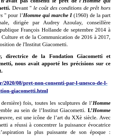
n’avait pas consenti le prêt de
l’Homme qui
etti.
Devant "
le coût des conditions de prêt hors
es
" pour l’
Homme qui marche I
(1960) de la part
ionale, dirigée par Audrey Azoulay, conseillère
République François Hollande de septembre 2014 à
la Culture et de la Communication de 2016 à 2017,
osition de l'Institut Giacometti.
r, directrice de la Fondation Giacometti et
metti, nous avait apporté les précisions sur ce
t.
r/2020/08/pret-non-consenti-par-l-unesco-de-l-
ion-giacometti.html
dernière) fois, toutes les sculptures de l’
Homme
emble au sein de l’Institut Giacometti.
L’
Homme
œuvre, est une icône de l’art du XXè siècle. Avec
ti a réussi à concentrer la puissance évocatrice
’aspiration la plus puissante de son époque :