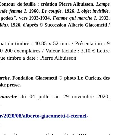
ontour de feuille : création Pierre Albuisson.
Lampe
nde femme I
, 1960,
Le couple
, 1926,
L'objet invisible
,
godets",
vers 1933-1934,
Femme qui marche I
, 1932,
Ida),
1926, d'après © Succession Alberto Giacometti /
rmat du timbre : 40.85 x 52 mm. /
Présentation : 9
610 200 exemplaires /
Valeur faciale : 3,10 € Lettre
que timbre à date : Pierre Albuisson
rche
. Fondation Giacometti © photo Le Curieux des
site presse.
marche
du 04 juillet au 29 novembre 2020,
.
r/2020/08/alberto-giacometti-l-eternel-
l