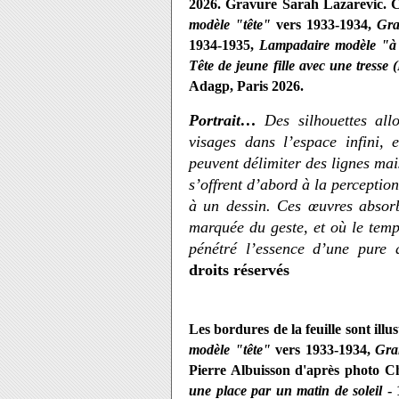
2026. Gravure Sarah Lazarevic. Co
modèle "tête"
vers 1933-1934,
Gra
1934-1935,
Lampadaire modèle "à 
Tête de jeune fille avec une tresse (
Adagp, Paris 2026.
Portrait…
Des silhouettes all
visages dans l’espace infini,
peuvent délimiter des lignes mai
s’offrent d’abord à la perceptio
à un dessin. Ces œuvres absorbe
marquée du geste, et où le temp
pénétré l’essence d’une pure
droits réservés
Les bordures de la feuille sont il
modèle "tête"
vers 1933-1934,
Gra
Pierre Albuisson d'après photo Chr
une place par un matin de soleil
-