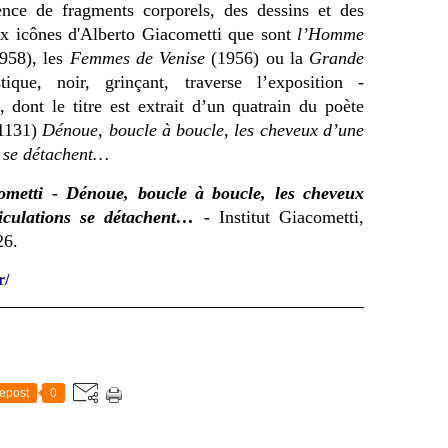
rence de fragments corporels, des dessins et des
ux icônes d'Alberto Giacometti que sont
l’Homme
958), les
Femmes de Venise
(1956) ou la
Grande
ique, noir, grinçant, traverse l’exposition -
dont le titre est extrait d’un quatrain du poète
1131)
Dénoue, boucle à boucle, les cheveux d’une
s se détachent…
metti - Dénoue, boucle à boucle, les cheveux
ticulations se détachent… -
Institut Giacometti,
26.
r/
epost
0