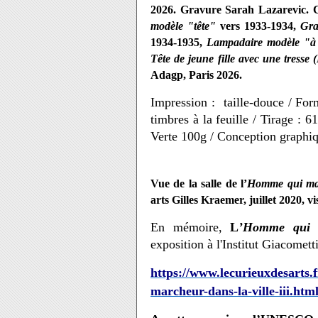
2026. Gravure Sarah Lazarevic.
C
modèle "tête"
vers 1933-1934,
Gra
1934-1935,
Lampadaire modèle "à 
Tête de jeune fille avec une tresse (
Adagp, Paris 2026.
Impression : taille-douce / Fo
timbres à la feuille / Tirage : 
Verte 100g / Conception graphi
Vue de la salle de l’
Homme qui ma
arts Gilles Kraemer, juillet 2020, vi
En mémoire,
L
’Homme qui 
exposition à l'Institut Giacometti
https://www.lecurieuxdesarts.f
marcheur-dans-la-ville-iii.htm