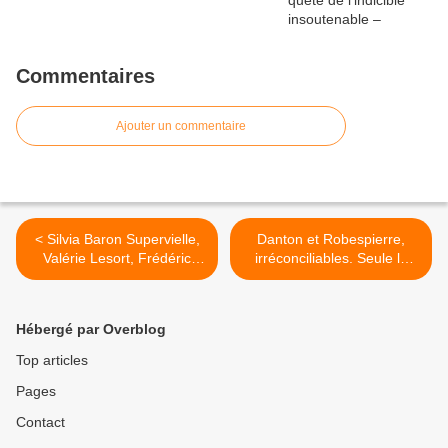
Commentaires
Ajouter un commentaire
< Silvia Baron Supervielle,
Danton et Robespierre,
Valérie Lesort, Frédéric
irréconciliables. Seule la
Mitterrand, Sheila parmi les
guillotine les réunira –
promus ou nommés de la
Festival d’Avignon 2023 (V)
promotion du 14 juillet 2023
>
Hébergé par Overblog
de la Légion d’honneur
Top articles
Pages
Contact