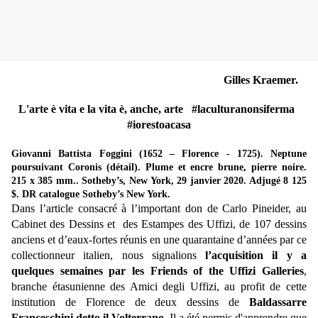
Gilles Kraemer.
L'arte è vita e la vita è, anche, arte #laculturanonsiferma
#iorestoacasa
Giovanni Battista Foggini (1652 – Florence - 1725). Neptune
poursuivant Coronis (détail). Plume et encre brune, pierre noire.
215 x 385 mm.. Sotheby’s, New York, 29 janvier 2020. Adjugé 8 125
$. DR catalogue Sotheby’s New York.
Dans l’article consacré à l’important don de Carlo Pineider, au
Cabinet des Dessins et des Estampes des Uffizi, de 107 dessins
anciens et d’eaux-fortes réunis en une quarantaine d’années par ce
collectionneur italien, nous signalions
l’acquisition il y a
quelques semaines par les Friends of the Uffizi Galleries
,
branche étasunienne des Amici degli Uffizi, au profit de cette
institution de Florence de deux dessins de
Baldassarre
Franceschini detto il Volterrano
. Il a été permis d'apprendre que