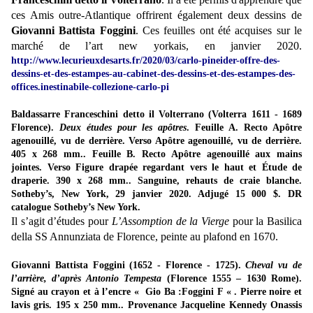
ces Amis outre-Atlantique offrirent également deux dessins de
Giovanni Battista Foggini
.
Ces feuilles ont été acquises sur le
marché de l’art new yorkais, en janvier 2020.
http://www.lecurieuxdesarts.fr/2020/03/carlo-pineider-offre-des-
dessins-et-des-estampes-au-cabinet-des-dessins-et-des-estampes-des-
offices.inestinabile-collezione-carlo-pi
Baldassarre Franceschini detto il Volterrano (Volterra 1611 - 1689
Florence).
Deux études pour les apôtres
. Feuille A. Recto Apôtre
agenouillé, vu de derrière. Verso Apôtre agenouillé, vu de derrière.
405 x 268 mm.. Feuille B. Recto Apôtre agenouillé aux mains
jointes. Verso Figure drapée regardant vers le haut et Étude de
draperie. 390 x 268 mm.. Sanguine, rehauts de craie blanche.
Sotheby’s, New York, 29 janvier 2020. Adjugé 15 000 $. DR
catalogue Sotheby’s New York.
Il s’agit d’études pour
L’Assomption de la Vierge
pour la Basilica
della SS Annunziata de Florence, peinte au plafond en 1670.
Giovanni Battista Foggini (1652 - Florence - 1725).
Cheval vu de
l’arrière, d’après Antonio Tempesta
(Florence 1555 – 1630 Rome).
Signé au crayon et à l’encre « Gio Ba :Foggini F « . Pierre noire et
lavis gris. 195 x 250 mm.. Provenance Jacqueline Kennedy Onassis