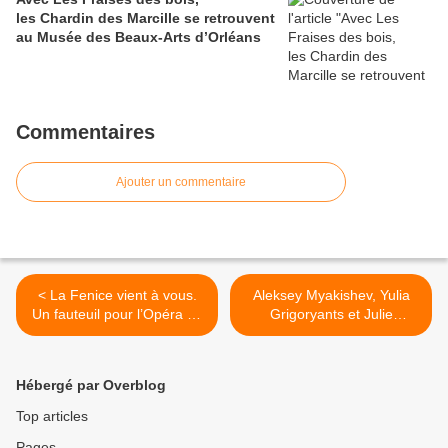
les Chardin des Marcille se retrouvent
au Musée des Beaux-Arts d’Orléans
Commentaires
Ajouter un commentaire
< La Fenice vient à vous.
Aleksey Myakishev, Yulia
Un fauteuil pour l’Opéra de
Grigoryants et Julie
Venise - Coronavirus
Franchet, lauréats 2020
COVID-19
des Rencontres
Photographiques des Amis
Hébergé par Overblog
du musée Albert-Kahn >
Top articles
Pages