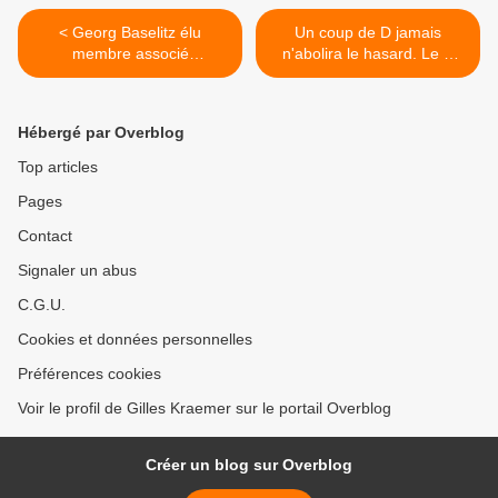
< Georg Baselitz élu
Un coup de D jamais
membre associé
n'abolira le hasard. Le D
étranger de l'Académie des
dans la collection du Frac
beaux-arts
Île-de-France >
Hébergé par Overblog
Top articles
Pages
Contact
Signaler un abus
C.G.U.
Cookies et données personnelles
Préférences cookies
Voir le profil de Gilles Kraemer sur le portail Overblog
Créer un blog sur Overblog