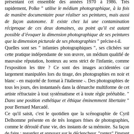
présentant cet ensemble des années 1970 à 1986. Très
rapidement, Polke "
utilise le médium photographique, à la fois
de manière documentaire pour réaliser ses peintures, mais aussi
de façon autonome. Il existe chez lui une contamination
réciproque de ces deux domaines, au point qu’il est autant
possible d’évoquer la dimension photographique de ses peintures
que la dimension picturale de ses photographies
" précise-t-il.
Quelles sont ses " infamies photographiques ", ses clichées sur
cette pratique indépendante de son œuvre, un médium qualifié de
mauvaise réputation, honteux au sens strict de l'infamie, comme
l'exposition les titre ? Ce sont des images accidentées car
largement manipulées lors du tirage, des photographies en noir et
blanc - en majorité de format à l'italienne -. Des photographies de
tous les jours, des instantanés dans la démarche multiforme de cet
artiste réfractaire à tout systématisme et à toute règle préétablie. "
Dans une position esthétique et éthique éminemment libertaire
"
pour Bernard Marcadé.
Ce qu'il saisit, c'est le quotidien que la scénographie de Cyril
Delhomme présente en de très longues frises de photographies,
comme le déroulé d'une vie, des instants de sa mémoire. Sa façon
de faire : regardez et appuyez sur le déclencheur, "raptez" l'instant