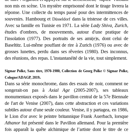
non mis en scène. Un mystère emprisonné dont le tirage livrera la
réponse. Une collecte du temps passé pour des intermittences de
souvenirs. Hambourg et
dans la tristesse de ces villes.
Düsseldorf
Avec sa famille en Tunisie en 1971. La série
Lady Shiva, Zurich
,
études d'ombres, de mouvements, autour d'une pratique de
l'insolation (1977). Des portraits de ses ami(e)s, dont celui de
Baseltitz. Lui-même pouffant de rire à Zurich (1976) ou avec de
grosses lunettes, perdu dans ses rêveries (1980). Des inconnus,
des réunions, des repas. L'instantanéité de la vie, tout simplement.
Sigmar Polke, Sans titre, 1970-1980, Collection de Georg Polke © Sigmar Polke,
.
Cologne/ADAGP, 2019
Dans sa série monochrome, dans des essais de noir, comment ne
songerait-on pas à
Axial Age
(2005-2007), ses tableaux
monumentaux exposés dans le pavillon central de la 57e Biennale
de l'art de Venise (2007), dans cette abstraction et ces variations
subtiles autour d'une seule couleur. Venise, il y partagea, en 1986,
le Lion d'or avec le peintre britannique Frank Auerbach, lorsque
Athanor
fut présenté dans le Pavillon allemand. Pour la première
fois apparaît la quête alchimique de l’artiste dont le titre de ce