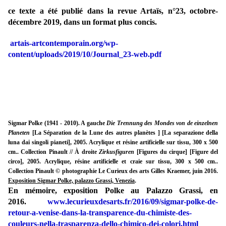
ce texte a été publié dans la revue Artaïs, n°23, octobre-
décembre 2019, dans un format plus concis.
artais-artcontemporain.org/wp-
content/uploads/2019/10/Journal_23-web.pdf
Sigmar Polke (1941 - 2010). A gauche
Die Trennung des Mondes von de einzelnen
Planeten
[La Séparation de la Lune des autres planètes ] [La separazione della
luna dai singoli pianeti], 2005. Acrylique et résine artificielle sur tissu, 300 x 500
cm.. Collection Pinault // À droite
Zirkusfiguren
[Figures du cirque] [Figure del
circo], 2005. Acrylique, résine artificielle et craie sur tissu, 300 x 500 cm..
Collection Pinault © photographie Le Curieux des arts Gilles Kraemer, juin 2016.
Exposition Sigmar Polke, palazzo Grassi, Venezia
.
En mémoire, exposition Polke au Palazzo Grassi, en
2016.
www.lecurieuxdesarts.fr/2016/09/sigmar-polke-de-
retour-a-venise-dans-la-transparence-du-chimiste-des-
couleurs-nella-trasparenza-dello-chimico-dei-colori.html