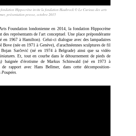
a fondation Hippocrène invite la fondation Haubrock © Le Curieux des arts
mer, présentation presse, octobre 2015
 Arts Foundation londonienne en 2014, la fondation Hippocrène
nt des représentants de l'art conceptuel. Une place prépondérante
né en 1967 à Hamilton). Celui-ci dialogue avec des lampadaires
ol Bove (née en 1971 à Genève), d'arachnéennes sculptures de fil
e Bojan Sarčević (né en 1974 à Belgrade) ainsi que sa vidéo
niature
s. Et, tout en courbe dans le détournement de pieds de
s)
baignée d'érotisme de Markus Schinwald (né en 1973 à
 de rapport avec Hans Bellmer, dans cette décomposition-
s
Poupées
.