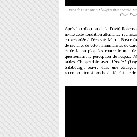
Vues de l'exposition Thoughts that Breathe. L
Gilles Krae
Après la collection de la David Roberts
invite cette fondation allemande réunissa
est accordée à l'écossais Martin Boyce (
de métal et de béton minimalistes de Car
et de laiton plaquées contre le mur d
questionnant la perception de l'espace
Mi
tables Chippendale avec
Untitled (Leg
Salzbourg), œuvre dans une étrangeté
recomposition si proche du fétichisme de