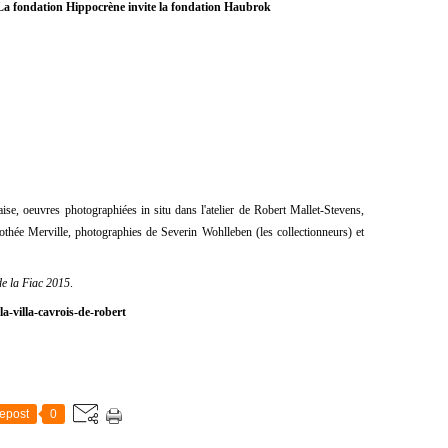
La fondation Hippocrène invite la fondation Haubrok
ise, oeuvres photographiées in situ dans l'atelier de Robert Mallet-Stevens,
thée Merville, photographies de Severin Wohlleben (les collectionneurs) et
e la Fiac 2015
.
la-villa-cavrois-de-robert
epost
0