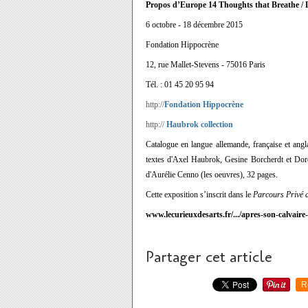
Propos d’Europe 14 Thoughts that Breathe / 
6 octobre - 18 décembre 2015
Fondation Hippocrène
12, rue Mallet-Stevens - 75016 Paris
Tél. : 01 45 20 95 94
http://
Fondation Hippocrène
http://
Haubrok collection
Catalogue en langue allemande, française et angla
textes d'Axel Haubrok, Gesine Borcherdt et Doro
d'Aurélie Cenno (les oeuvres), 32 pages.
Cette exposition s’inscrit dans le
Parcours Privé d
www.lecurieuxdesarts.fr/.../apres-son-calvaire-
Partager cet article
R