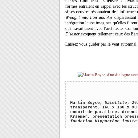
mètres. Comme si les œuvres de Martin 
formes entraient en rappel avec les struc
si ses oeuvres résonnaient de l'influence 
Wrought into Iron and Air
disparaissant 
intégration laisse imaginer qu'elles furen
qui travaillaient avec l'architecte. Comm
Disaster
évoquent tellement ceux des Eam
Laissez vous guider par le vent automnal 
Martin Boyce
, Satellite
, 20
transparent. 160 x 180 x 90
enduit de paraffine, dimens
Kraemer, présentation press
fondation Hippocrène invite