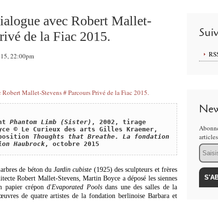
ialogue avec Robert Mallet-
Sui
rivé de la Fiac 2015.
RS
2015, 22:00pm
New
nt 
Phantom Limb (Sister)
, 2002, tirage 
Abonne
yce © Le Curieux des arts Gilles Kraemer, 
article
position 
Thoughts that Breathe. La fondation 
ion Haubrock
, octobre 2015
Email
s arbres de béton du
Jardin cubiste
(1925) des sculpteurs et frères
chitecte Robert Mallet-Stevens, Martin Boyce a déposé les siennes
en papier crépon d'
Evaporated Pools
dans une des salles de la
uvres de quatre artistes de la fondation berlinoise Barbara et