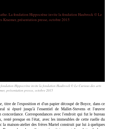
a fondation Hippocrène invite la fondation Haubrock © Le Curieux des arts
mer, présentation presse, octobre 2015
he
, titre de l'exposition et d'un papier découpé de Boyce, dans ce
ural si épuré jusqu'à l'essentiel de Mallet-Stevens et l'œuvre
en concordance. Correspondances avec l'endroit qui fut le bureau
x, resté presque en l'état, avec les immeubles de cette ruelle du
 la maison-atelier des frères Martel construit par lui à quelques