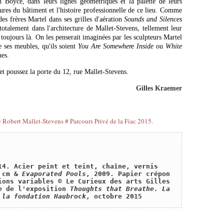
Boyce, dans leurs lignes géométriques et la palette de leurs
tures du bâtiment et l'histoire professionnelle de ce lieu. Comme
des frères Martel dans ses grilles d'aération
Sounds and Silences
totalement dans l'architecture de Mallet-Stevens, tellement leur
t toujours là. On les penserait imaginées par les sculpteurs Martel
e ses meubles, qu'ils soient
You Are Somewhere Inside
ou
White
es.
et poussez la porte du 12, rue Mallet-Stevens.
Gilles Kraemer
14. Acier peint et teint, chaîne, vernis 
 cm & 
Evaporated Pools
, 2009. Papier crépon 
ions variables © Le Curieux des arts Gilles 
e de l'exposition 
Thoughts that Breathe. La 
 la fondation Haubrock
, octobre 2015