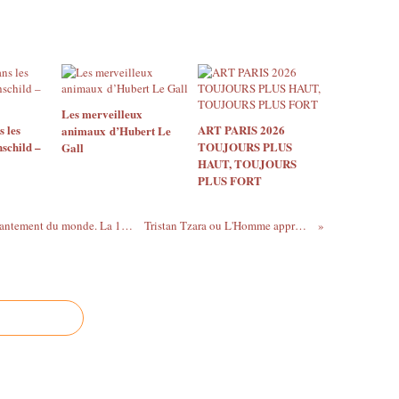
Les merveilleux
s les
ART PARIS 2026
animaux d’Hubert Le
hschild –
TOUJOURS PLUS
Gall
HAUT, TOUJOURS
PLUS FORT
Moderne ! Des réponses dans un désenchantement du monde. La 13e biennale de Lyon. 2015
Tristan Tzara ou L'Homme approximatif exposé