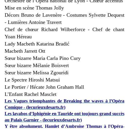
Orchestre de l’Opéra national de Lyon - Chœur accentus
Mise en scène Thomas Jolly
Décors Bruno de Lavenère - Costumes Sylvette Dequest
- Lumières Antoine Travert
Chef de chœur Richard Wilberforce - Chef de chant
Yoan Héreau
Lady Macbeth Katarina Bradić
Macbeth Jarrett Ott
Sœur bizarre Maria Carla Pino Cury
Sœur bizarre Mélanie Boisvert
Sœur bizarre Melissa Zgouridi
Le Spectre Hiroshi Matsui
Le Portier / Hécate John Graham Hall
L’Enfant Rachel Masclet
Les Vagues triomphantes de Breaking the waves à l’Opéra
Comique - (lecurieuxdesarts.fr)
​Les lavabos d’Iphigénie en Tauride ont toujours grand succès
au Palais Garnier - (lecurieuxdesarts.fr)
Y être absolument. Hamlet d’Ambroise Thomas à l'Opéra-