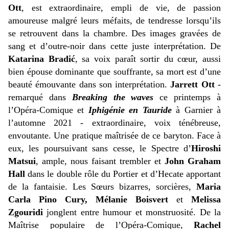
Ott
, est extraordinaire, empli de vie, de passion
amoureuse malgré leurs méfaits, de tendresse lorsqu’ils
se retrouvent dans la chambre. Des images gravées de
sang et d’outre-noir dans cette juste interprétation. De
Katarina Bradić
, sa voix paraît sortir du cœur, aussi
bien épouse dominante que souffrante, sa mort est d’une
beauté émouvante dans son interprétation.
Jarrett Ott
-
remarqué dans
Breaking the waves
ce printemps à
l’Opéra-Comique et
Iphigénie en Tauride
à Garnier à
l’automne 2021 - extraordinaire, voix ténébreuse,
envoutante. Une pratique maîtrisée de ce baryton. Face à
eux, les poursuivant sans cesse, le Spectre d’
Hiroshi
Matsui
, ample, nous faisant trembler et
John Graham
Hall
dans le double rôle du Portier et d’Hecate apportant
de la fantaisie. Les Sœurs bizarres, sorcières,
Maria
Carla Pino Cury, Mélanie Boisvert
et
Melissa
Zgouridi
jonglent entre humour et monstruosité. De la
Maîtrise populaire de l’Opéra-Comique,
Rachel