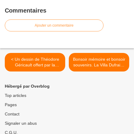
Commentaires
Ajouter un commentaire
< Un dessin de Théodore
Bonsoir mémoire et bonsoir
Géricault offert par la
souvenirs. La Villa Dufraine
Société des Amis du Musée
>
Bonnat-Helleu au musée
Bonnat-Helleu – Le puzzle
Hébergé par Overblog
enfin reconstitué
Top articles
Pages
Contact
Signaler un abus
C.G.U.