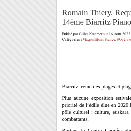
Romain Thiery, Requ
14ème Biarritz Piano
Publié par Gilles Kraemer sur 16 Août 202
Catégories :
#Expositions France
,
#Opéra 
Biarritz, reine des plages et plag
Plus aucune exposition estival
priorité de l’édile élue en 202
pôle culturel : culture, euskar
combattants.
Restent le Centre Chorégraph