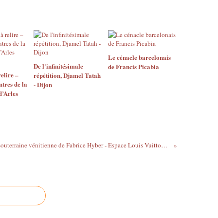
Le cénacle barcelonais
​​​​​​​De l'infinitésimale
de Francis Picabia
elire –
répétition, Djamel Tatah
tres de la
- Dijon
d’Arles
​​​​​​​La forêt souterraine vénitienne de Fabrice Hyber - Espace Louis Vuitton Venezia - 18ème Biennale d’architecture - Venise, 2023 (VI)