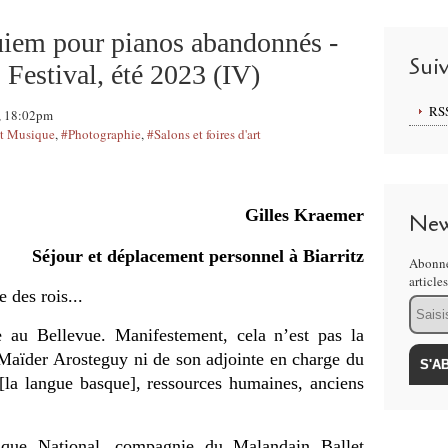
iem pour pianos abandonnés -
Sui
 Festival, été 2023 (IV)
RS
3, 18:02pm
et Musique
,
#Photographie
,
#Salons et foires d'art
Gilles Kraemer
New
Séjour et déplacement personnel à Biarritz
Abonne
article
e des rois...
Email
e au Bellevue. Manifestement, cela n’est pas la
0 Maïder Arosteguy ni de son adjointe en charge du
a [la langue basque], ressources humaines, anciens
ique National, compagnie du Malandain Ballet