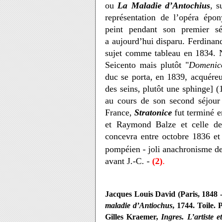
ou
La Maladie d’Antochius
, s
représentation de l’opéra épo
peint pendant son premier sé
a aujourd’hui disparu. Ferdina
sujet comme tableau en 1834. 
Seicento mais plutôt "
Domenico
duc se porta, en 1839, acquéreu
des seins, plutôt une sphinge]
au cours de son second séjour
France,
Stratonice
fut terminé e
et Raymond Balze et celle de 
concevra entre octobre 1836 et 
pompéien - joli anachronisme de l
avant J.-C. -
(2)
.
Jacques Louis David (Paris, 1848 -
maladie d’Antiochus
, 1744. Toile.
Gilles Kraemer,
Ingres. L’artiste e