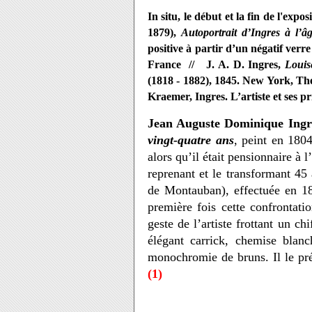
In situ, le début et la fin de l'exp
1879),
Autoportrait d’Ingres à l’â
positive à partir d’un négatif verr
France //
J. A. D. Ingres,
Louis
(1818 - 1882), 1845. New York, Th
Kraemer, Ingres. L’artiste et ses p
Jean Auguste Dominique Ingr
vingt-quatre ans
, peint en 180
alors qu’il était pensionnaire à 
reprenant et le transformant 45
de Montauban), effectuée en 180
première fois cette confrontati
geste de l’artiste frottant un c
élégant carrick, chemise blan
monochromie de bruns. Il le pré
(1)