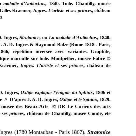
 maladie d’Antiochus
, 1840. Toile. Chantilly, musée
Gilles Kraemer,
Ingres. L’artiste et ses princes
, château
23
D. Ingres,
Stratonice
, ou
La maladie d’Antiochus
, 1840.
J. A. D. Ingres & Raymond Balze (Rome 1818 - Paris,
1866, répétition inversée avec variantes. Graphite,
alque marouflé sur toile. Montpellier, musée Fabre ©
 Kraemer,
Ingres. L’artiste et ses princes
, château de
D. Ingres,
Œdipe explique l’énigme du Sphinx
, 1806 et
vre
// D’après J. A. D. Ingres,
Œdipe et le Sphinx
, 1829.
s, musée des Beaux-Arts © DR Le Curieux des arts
t ses princes
, château de Chantilly, musée Condé, été
e Ingres (1780 Montauban - Paris 1867).
Stratonice