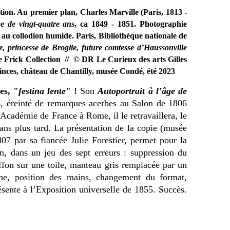
osition. Au premier plan, Charles Marville (Paris, 1813 -
ge de vingt-quatre ans
, ca 1849 - 1851. Photographie
e au collodion humide. Paris, Bibliothèque nationale de
e, princesse de Broglie, future comtesse d’Haussonville
e Frick Collection // © DR Le Curieux des arts Gilles
rinces, château de Chantilly, musée Condé, été 2023
es, "
festina lente
"
!
Son
Autoportrait à l’âge de
4, éreinté de remarques acerbes au Salon de 1806
l’Académie de France à Rome, il le retravaillera, le
 ans plus tard. La présentation de la copie (musée
7 par sa fiancée Julie Forestier, permet pour la
on, dans un jeu des sept erreurs : suppression du
hiffon sur une toile, manteau gris remplacée par un
che, position des mains, changement du format,
sente à l’Exposition universelle de 1855. Succès.