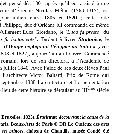
ujet pensé dès 1801 après qu’il eut assisté à une
nyme d’Étienne Nicolas Méhul (1763-1817), est
jour italien entre 1806 et 1820 ; cette toile
nd Philippe, duc d’Orléans lui commanda ce même
Nullement Luca Giordano, le "
Luca fa presto
" du
 fa lentamente
". Tardant à livrer
Stratonice
, le
r d’
Œdipe expliquant l’énigme du Sphinx
[avec
 (1808 et 1827), aujourd’hui au Louvre. Commencé
 romain, lors de son directorat à l’Académie de
n juillet 1840. Avec l’aide de ses deux élèves Paul
l’architecte Victor Baltard, Prix de Rome qui
septembre 1838 l’architecture et l’ornementation
ème
ieu de cette histoire se déroulant au III
siècle
 Bruxelles, 1825),
Érasistrate découvrant la cause de la
 Paris, Beaux-Arts de Paris © DR Le Curieux des arts
t ses princes
, château de Chantilly, musée Condé, été