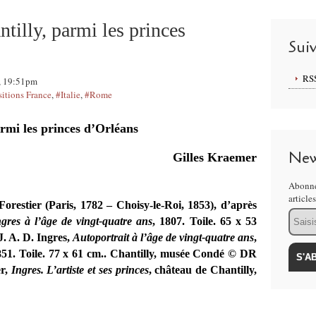
ntilly, parmi les princes
Sui
RS
3, 19:51pm
itions France
,
#Italie
,
#Rome
armi les princes d’Orléans
New
Gilles Kraemer
Abonne
article
Forestier (Paris, 1782 – Choisy-le-Roi, 1853), d’après
Email
ngres à l’âge de vingt-quatre ans
, 1807. Toile. 65 x 53
. A. D. Ingres,
Autoportrait à l’âge de vingt-quatre ans
,
851. Toile. 77 x 61 cm.. Chantilly, musée Condé
© DR
er,
Ingres. L’artiste et ses princes
, château de Chantilly,