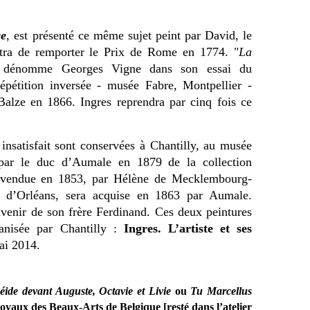
ce
, est présenté ce même sujet peint par David, le
ttra de remporter le Prix de Rome en 1774. "
La
 dénomme Georges Vigne dans son essai du
répétition inversée - musée Fabre, Montpellier -
alze en 1866. Ingres reprendra par cinq fois ce
insatisfait sont conservées à Chantilly, au
musée
par le duc d’Aumale en 1879 de la collection
, vendue en 1853, par Hélène de Mecklembourg-
 d’Orléans, sera acquise en 1863 par Aumale.
venir de son frère Ferdinand. Ces deux peintures
ganisée par Chantilly :
Ingres. L’artiste et ses
ai 2014.
néide devant Auguste, Octavie et Livie
ou
Tu Marcellus
royaux des Beaux-Arts de Belgique [resté dans l’atelier