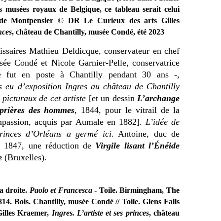
s musées royaux de Belgique, ce tableau serait celui
e Montpensier © DR Le Curieux des arts Gilles
nces
, château de Chantilly, musée Condé, été 2023
ssaires Mathieu Deldicque, conservateur en chef
sée Condé et Nicole Garnier-Pelle, conservatrice
e fut en poste à Chantilly pendant 30 ans -,
s eu d’exposition Ingres au château de Chantilly
picturaux de cet artiste
[et un dessin
L’archange
 prières des hommes
, 1844, pour le vitrail de la
mpassion, acquis par Aumale en 1882].
L’idée de
princes d’Orléans a germé ici
. Antoine, duc de
 1847, une réduction de
Virgile lisant l’Énéide
e
(Bruxelles).
la droite.
Paolo et Francesca
- Toile. Birmingham, The
14. Bois. Chantilly, musée Condé // Toile. Glens Falls
illes Kraemer,
Ingres. L’artiste et ses princes
, château