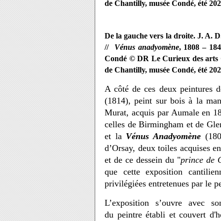
de Chantilly, musée Condé, été 20
De la gauche vers la droite. J. A. D
//
Vénus anadyomène
, 1808 – 184
Condé © DR Le Curieux des arts 
de Chantilly, musée Condé, été 20
A côté de ces deux peintures d
(1814), peint sur bois à la mani
Murat, acquis par Aumale en 185
celles de Birmingham et de Gle
et la
Vénus Anadyomène
(180
d’Orsay, deux toiles acquises e
et de ce dessein du "
prince de 
que cette exposition cantilien
privilégiées entretenues par le p
L’exposition s’ouvre avec so
du peintre établi et couvert d'