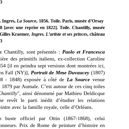
23
. Ingres,
La Source
, 1856. Toile. Paris, musée d’Orsay
8 [avec une reprise en 1822]. Toile. Chantilly, musée
Gilles Kraemer,
Ingres. L’artiste et ses princes
, château
23
e Chantilly, sont présentés :
Paolo et Francesca
ère des primitifs italiens, ex-collection Caroline
4 [il en peindra sept versions dont montrées ici,
ns Fall (NY)],
Portrait de Mme Duvaucey
(1807)
8 - 1848) exposée à côté de
La Source
venue
n 1879 par Aumale. C’est autour de ces cinq toiles
Chantilly
", ainsi dénommé par Mathieu Deldicque
ne revêt le parti inédit d’étudier les relations
eintre avec la famille royale, celle d’Orléans.
n buste officiel par Ottin (1867-1868), celui
honneurs. Prix de Rome de peinture d’histoire en