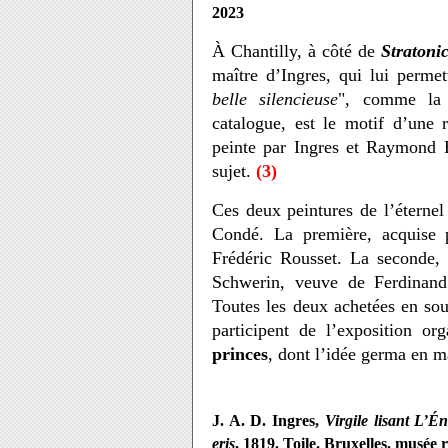
2023
À Chantilly, à côté de
Stratoni
maître d’Ingres, qui lui perme
belle silencieuse
", comme la
catalogue, est le motif d’une 
peinte par Ingres et Raymond B
sujet.
(3)
Ces deux peintures de l’éternel 
Condé. La première, acquise 
Frédéric Rousset. La seconde
Schwerin, veuve de Ferdinand
Toutes les deux achetées en sou
participent de l’exposition or
princes
, dont l’idée germa en m
J. A. D. Ingres,
Virgile lisant L’É
eris
, 1819. Toile. Bruxelles, musée 