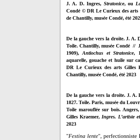
J. A. D. Ingres,
Stratonice
,
ou
La
Condé © DR Le Curieux des arts 
de Chantilly, musée Condé, été 20
De la gauche vers la droite. J. A. 
Toile. Chantilly, musée Condé // 
1909),
Antiochus et Stratonice
, 
aquarelle, gouache et huile sur c
DR Le Curieux des arts Gilles
Chantilly, musée Condé, été 2023
De la gauche vers la droite.
J. A. 
1827. Toile. Paris, musée du Lou
Toile marouflée sur bois. Anger
Gilles Kraemer,
Ingres. L’artiste e
2023
"
Festina lente
", perfectionnist