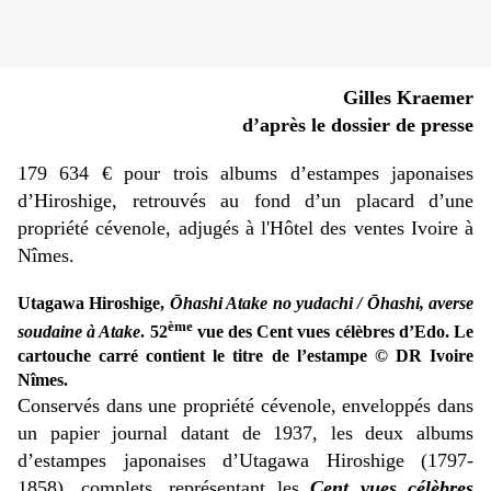
Gilles Kraemer
d’après le dossier de presse
179 634 € pour trois albums d’estampes japonaises
d’Hiroshige, retrouvés au fond d’un placard d’une
propriété cévenole, adjugés à l'Hôtel des ventes Ivoire à
Nîmes.
Utagawa Hiroshige,
Ōhashi Atake no yudachi / Ōhashi, averse
ème
soudaine à Atake
. 52
vue des Cent vues célèbres d’Edo. Le
cartouche carré contient le titre de l’estampe © DR Ivoire
Nîmes.
Conservés dans une propriété cévenole, enveloppés dans
un papier journal datant de 1937, les deux albums
d’estampes japonaises d’Utagawa Hiroshige (1797-
1858), complets, représentant les
Cent vues célèbres