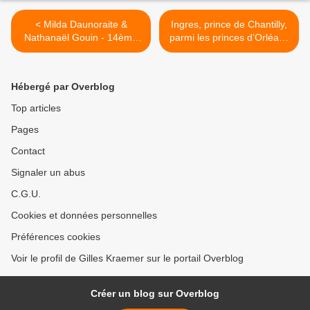
< ​​​​​​​Milda Daunoraite &
Ingres, prince de Chantilly,
Nathanaël Gouin - 14ème
parmi les princes d’Orléans
Biarritz Piano Festival, été
>
2023 (III)
Hébergé par Overblog
Top articles
Pages
Contact
Signaler un abus
C.G.U.
Cookies et données personnelles
Préférences cookies
Voir le profil de Gilles Kraemer sur le portail Overblog
Créer un blog sur Overblog