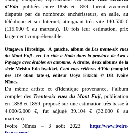
d’Edo
, publiées entre 1856 et 1859, furent vivement
disputés par de nombreux enchérisseurs, en salle, au
téléphone et sur Internet, atteignant très vite 140.530 €
(115.000 € au marteau), 10 fois leur estimation, prix
largement compréhensible.
Utagawa Hiroshige. A gauche, album de
Les trente-six vues
du Mont Fuji
avec
La
côte à Hoda
dans la province de Awa
/
Paysage
avec
érables en automne
.
A droite, deux albums de la
série Meisho Edo hyakkei,
Cent vues célèbres d’Edo
(complet
des 119 oban tate-e), éditeur Uoya Eikichi
© DR Ivoire
Nîmes.
Du même artiste et d'identique provenance, l’album
complet des
Trente-six vues du Mont Fuji
, publication
en 1858 et 1859, proposé sur une estimation très basse à
4.000/6.000 €, fut adjugé 39.104 € (32.000 € au
marteau).
Ivoire Nîmes – 3 août 2023
https://www.ivoire-
france.com/