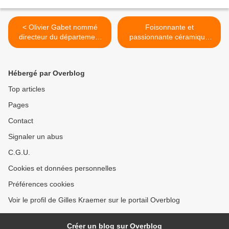
< Olivier Gabet nommé
​​​​​​​Foisonnante et
directeur du département
passionnante céramique
des Objets d'art du Musée
contemporaine – MO.CO.
du Louvre
Montpellier >
Hébergé par Overblog
Top articles
Pages
Contact
Signaler un abus
C.G.U.
Cookies et données personnelles
Préférences cookies
Voir le profil de Gilles Kraemer sur le portail Overblog
Créer un blog sur Overblog