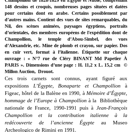
Champollion de 1828-1829 en Égypte et Nubie, comprenant
148 dessins et croquis, nombreuses pages situées et datées
pour certains dont en arabe.
Certains possiblement par
d’autres mains. Contient des vues de sites remarquables, du
Nil, des scènes animées, paysages égyptiens, portraits
d’orientales, des membres européens de l'expédition dont de
Champollion, le temple d’Abou-Simbel, des vues
d’Alexandrie, etc.
Mine de plomb et crayon, sur papier.
Dos
en cuir vert, format à l’italienne. Étiquette sur chaque
ouvrage : « N°7 rue de Cléry BINANT Md Papetier À
PARIS ».
Dimensions d’une page : H. 11,2 x L. 15,2 cm
©
Millon Auction, Drouot.
Ces trois carnets sont connus, ayant figuré aux
expositions
L’Égypte, Bonaparte et Champollion
à
Figeac, hôtel de la Balène en 1990, à
Mémoire d’Égypte,
hommage de l’Europe à Champollion
à la Bibliothèque
nationale de France, 1990-1991 puis à
Jean-François
Champollion et la contribution italienne à la
redécouverte de l’ancienne Égypte
au Museo
Archeologico de Rimini en 1991.