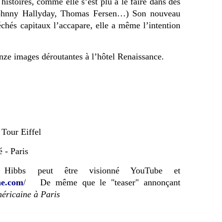
 histoires, comme elle s’est plu à le faire dans des
 Johnny Hallyday, Thomas Fersen…) Son nouveau
chés capitaux l’accapare, elle a même l’intention
inze images déroutantes à l’hôtel Renaissance.
 Tour Eiffel
 - Paris
 Hibbs peut être visionné YouTube et
ne.com
/
De même que le "teaser" annonçant
éricaine à Paris