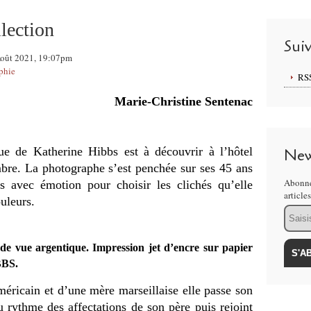
lection
Sui
 Août 2021, 19:07pm
phie
RS
Marie-Christine Sentenac
que de Katherine Hibbs est à découvrir à l’hôtel
New
bre. La photographe s’est penchée sur ses 45 ans
Abonne
is avec émotion pour choisir les clichés qu’elle
article
uleurs.
Email
e de vue argentique. Impression jet d’encre sur papier
BBS.
éricain et d’une mère marseillaise elle passe son
 rythme des affectations de son père puis rejoint