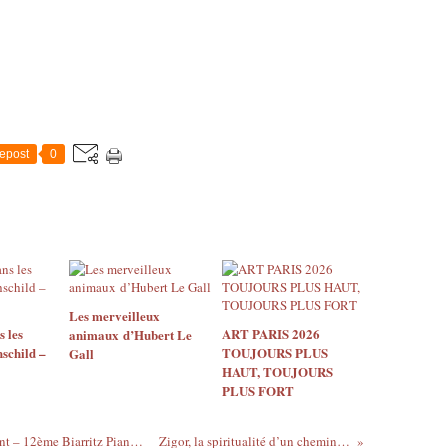
epost
0
Les merveilleux
s les
ART PARIS 2026
animaux d’Hubert Le
hschild –
TOUJOURS PLUS
Gall
HAUT, TOUJOURS
PLUS FORT
Can Çakmur, L’albatros aux mains d’argent – 12ème Biarritz Piano Festival
Zigor, la spiritualité d’un cheminement