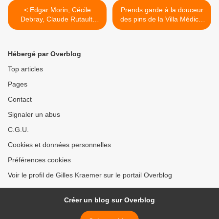
< Edgar Morin, Cécile
Prends garde à la douceur
Debray, Claude Rutault,
des pins de la Villa Médicis
Béatrice Salmon – Légion
- Astrid de La Forest >
d’honneur, promotion du 14
juillet 2021
Hébergé par Overblog
Top articles
Pages
Contact
Signaler un abus
C.G.U.
Cookies et données personnelles
Préférences cookies
Voir le profil de Gilles Kraemer sur le portail Overblog
Créer un blog sur Overblog