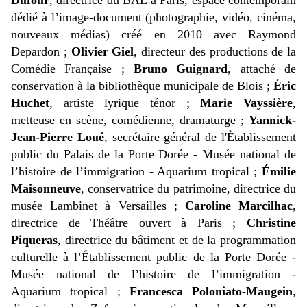
Dufour
, directrice du BAL à Paris, espace contemporain
dédié à l’image-document (photographie, vidéo, cinéma,
nouveaux médias) créé en 2010 avec Raymond
Depardon ;
Olivier Giel
, directeur des productions de la
Comédie Française ;
Bruno Guignard
, attaché de
conservation à la bibliothèque municipale de Blois ;
Éric
Huchet
, artiste lyrique ténor ;
Marie Vayssière
,
metteuse en scène, comédienne, dramaturge ;
Yannick-
Jean-Pierre Loué
, secrétaire général de l'Ètablissement
public du Palais de la Porte Dorée - Musée national de
l’histoire de l’immigration - Aquarium tropical ;
Émilie
Maisonneuve
, conservatrice du patrimoine, directrice du
musée Lambinet à Versailles ;
Caroline Marcilhac
,
directrice de Théâtre ouvert à Paris ;
Christine
Piqueras
, directrice du bâtiment et de la programmation
culturelle à l’Établissement public de la Porte Dorée -
Musée national de l’histoire de l’immigration -
Aquarium tropical ;
Francesca Poloniato-Maugein
,