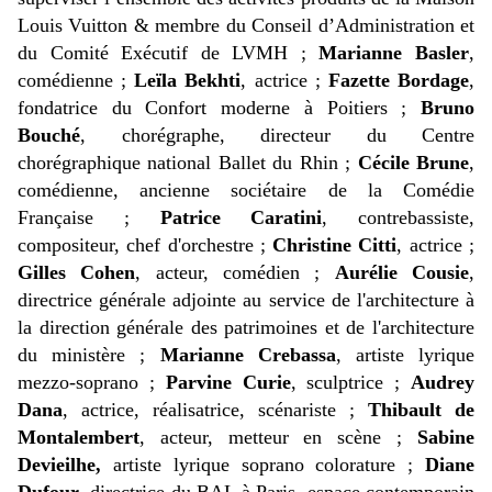
Louis Vuitton & membre du Conseil d’Administration et
du Comité Exécutif de LVMH ;
Marianne Basler
,
comédienne ;
Leïla Bekhti
, actrice ;
Fazette Bordage
,
fondatrice du Confort moderne à Poitiers ;
Bruno
Bouché
, chorégraphe, directeur du Centre
chorégraphique national Ballet du Rhin ;
Cécile Brune
,
comédienne, ancienne sociétaire de la Comédie
Française ;
Patrice Caratini
, contrebassiste,
compositeur, chef d'orchestre ;
Christine Citti
, actrice ;
Gilles Cohen
, acteur, comédien ;
Aurélie Cousie
,
directrice générale adjointe au service de l'architecture à
la direction générale des patrimoines et de l'architecture
du ministère ;
Marianne Crebassa
, artiste lyrique
mezzo-soprano ;
Parvine Curie
, sculptrice ;
Audrey
Dana
, actrice, réalisatrice, scénariste ;
Thibault de
Montalembert
, acteur, metteur en scène ;
Sabine
Devieilhe,
artiste lyrique soprano colorature ;
Diane