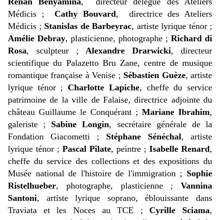
Renan Benyamina
, directeur délégué des Ateliers
Médicis ;
Cathy Bouvard
, directrice des Ateliers
Médicis ;
Stanislas de Barbeyrac
, artiste lyrique ténor ;
Amélie Debray
, plasticienne, photographe ;
Richard di
Rosa
, sculpteur ;
Alexandre Drarwicki
, directeur
scientifique du Palazetto Bru Zane, centre de musique
romantique française à Venise ;
Sébastien Guèze
, artiste
lyrique ténor ;
Charlotte Lapiche
, cheffe du service
patrimoine de la ville de Falaise, directrice adjointe du
château Guillaume le Conquérant ;
Mariane Ibrahim
,
galeriste ;
Sabine Longin
, secrétaire générale de la
Fondation Giacometti ;
Stéphane Sénéchal
, artiste
lyrique ténor ;
Pascal Pilate
, peintre ;
Isabelle Renard
,
cheffe du service des collections et des expositions du
Musée national de l'histoire de l'immigration ;
Sophie
Ristelhueber
, photographe, plasticienne ;
Vannina
Santoni
, artiste lyrique soprano, éblouissante dans
Traviata et les Noces au TCE ;
Cyrille Sciama
,