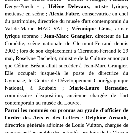
Denys-Puech - ;
Hélène Delevaux
, artiste lyrique,
metteuse en scène ;
Alexia Fabre
, conservatrice en chef
du patrimoine, directrice du musée d'art contemporain du
Val-de-Marne MAC VAL ;
Véronique Gens
, artiste
lyrique soprano ;
Jean-Marc Grangier
, directeur de La
Comédie, scène nationale de Clermont-Ferrand depuis
2002 ; lors de son déplacement à Clermont-Ferrand le 29
mai, Roselyne Bachelot, ministre de la Culture annonçait
que Céline Bréant allait succéder à Jean-Marc Grangier.
Elle occupait jusque-là le poste de directrice du
Gymnase, le Centre de Développement Chorégraphique
National, à Roubaix ;
Marie-Laure Bernadac
,
commissaire d'exposition, ancienne chargée de l'art
contemporain au musée du Louvre.
Parmi les nommés ou promus au grade d'officier de
l'ordre des Arts et des Lettres
:
Delphine Arnault
,
directrice générale adjointe de Louis Vuitton, chargée de
superviser l’ensemble des activités produits de la Maison