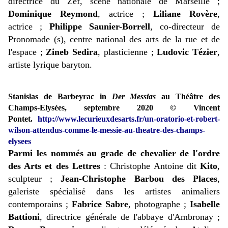
directrice du Zef, scène nationale de Marseille ;
Dominique Reymond
, actrice ;
Liliane Rovère
,
actrice ;
Philippe Saunier-Borrell
, co-directeur de
Pronomade (s), centre national des arts de la rue et de
l'espace ;
Zineb Sedira
, plasticienne ;
Ludovic Tézier
,
artiste lyrique baryton.
Stanislas de Barbeyrac in
Der Messias
au Théâtre des
Champs-Elysées, septembre 2020 © Vincent
Pontet.
http://www.lecurieuxdesarts.fr/un-oratorio-et-robert-
wilson-attendus-comme-le-messie-au-theatre-des-champs-
elysees
Parmi les nommés au grade de chevalier de l'ordre
des Arts et des Lettres
: Christophe Antoine dit
Kito
,
sculpteur ;
Jean-Christophe Barbou des Places
,
galeriste spécialisé dans les artistes animaliers
contemporains ;
Fabrice Sabre
, photographe ;
Isabelle
Battioni
, directrice générale de l'abbaye d'Ambronay ;