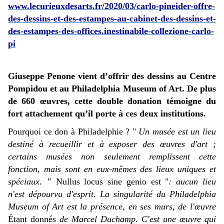
www.lecurieuxdesarts.fr/2020/03/carlo-pineider-offre-
des-dessins-et-des-estampes-au-cabinet-des-dessins-et-
des-estampes-des-offices.inestinabile-collezione-carlo-
pi
Giuseppe Penone vient d’offrir des dessins au Centre
Pompidou et au Philadelphia Museum of Art. De plus
de 660 œuvres, cette double donation témoigne du
fort attachement qu’il porte à ces deux institutions.
Pourquoi ce don à Philadelphie ? "
Un musée est un lieu
destiné à recueillir et à exposer des œuvres d'art ;
certains musées non seulement remplissent cette
fonction, mais sont en eux-mêmes des lieux uniques et
spéciaux.
"
Nullus locus sine genio est "
: aucun lieu
n'est dépourvu d'esprit. La singularité du Philadelphia
Museum of Art est la présence, en ses murs, de l'œuvre
Étant donnés
de Marcel Duchamp. C'est une œuvre qui