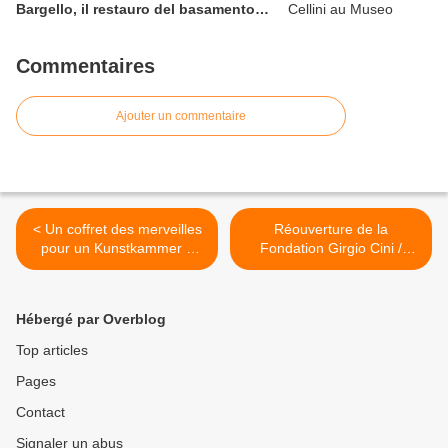
Bargello, il restauro del basamento
del Perseo di Benvenuto Cellini
Commentaires
Ajouter un commentaire
< Un coffret des merveilles
Réouverture de la
pour un Kunstkammer –
Fondation Girgio Cini /
Vente Fauve - Actualisé
Riapertura della
avec le résultat
Fondazione Giorgio Cini -
Venise >
Hébergé par Overblog
Top articles
Pages
Contact
Signaler un abus