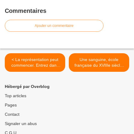
Commentaires
Ajouter un commentaire
< La représentation peut
Une sanguine, école
commencer. Entrez dans
française du XVIIIe siècle,
l'opera Arte Povera !
adjugée 163 000 € - Drouot
Entrate nell'opera Arte
>
Povera !
Hébergé par Overblog
Top articles
Pages
Contact
Signaler un abus
C.G.U.