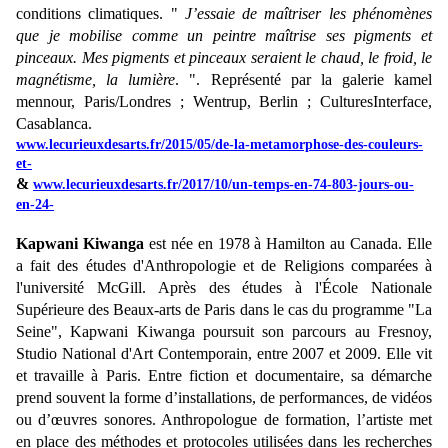
conditions climatiques. " 
J’essaie de maîtriser les phénomènes 
que je mobilise comme un peintre maîtrise ses pigments et 
pinceaux. Mes pigments et pinceaux seraient le chaud, le froid, le 
magnétisme, la lumière
. ". 
Représenté par la galerie kamel 
mennour, Paris/Londres ; Wentrup, Berlin ; CulturesInterface, 
Casablanca.
www.lecurieuxdesarts.fr/2015/05/de-la-metamorphose-des-couleurs-
et-
&
www.lecurieuxdesarts.fr/2017/10/un-temps-en-74-803-jours-ou-
en-24-
Kapwani Kiwanga
est née en 1978 à Hamilton au Canada.
Elle
a fait des études d'Anthropologie et de Religions comparées à
l'université McGill. Après des études à l'École Nationale
Supérieure des Beaux-arts de Paris dans le cas du programme "La
Seine", Kapwani Kiwanga poursuit son parcours au Fresnoy,
Studio National d'Art Contemporain, entre 2007 et 2009.
Elle vit
et travaille à Paris. Entre fiction et documentaire, sa démarche
prend souvent la forme d’installations, de performances, de vidéos
ou d’œuvres sonores. Anthropologue de formation, l’artiste met
en place des méthodes et protocoles utilisées dans les recherches