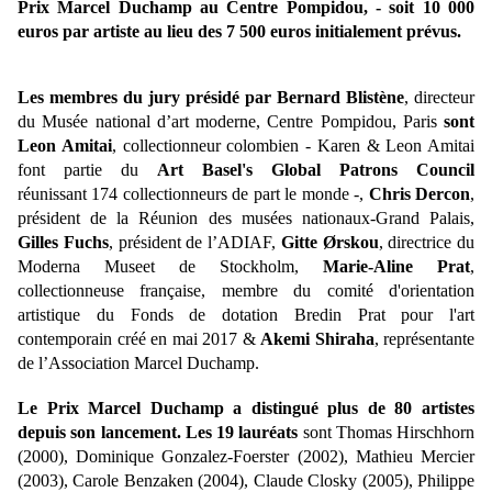
Prix Marcel Duchamp au Centre Pompidou, - soit 10 000
euros par artiste au lieu des 7 500 euros initialement prévus.
Les membres du jury présidé par Bernard Blistène
, directeur
du Musée national d’art moderne, Centre Pompidou, Paris
sont
Leon Amitai
, collectionneur colombien - Karen & Leon Amitai
font partie du
Art Basel's Global Patrons Council
réunissant 174 collectionneurs de part le monde -,
Chris Dercon
,
président de la Réunion des musées nationaux-Grand Palais,
Gilles Fuchs
, président de l’ADIAF,
Gitte Ørskou
, directrice du
Moderna Museet de Stockholm,
Marie-Aline Prat
,
collectionneuse française, membre du comité d'orientation
artistique du Fonds de dotation Bredin Prat pour l'art
contemporain créé en mai 2017 &
Akemi Shiraha
, représentante
de l’Association Marcel Duchamp.
Le Prix Marcel Duchamp a distingué plus de 80 artistes
depuis son lancement. Les 19 lauréats
sont Thomas Hirschhorn
(2000), Dominique Gonzalez-Foerster (2002), Mathieu Mercier
(2003), Carole Benzaken (2004), Claude Closky (2005), Philippe