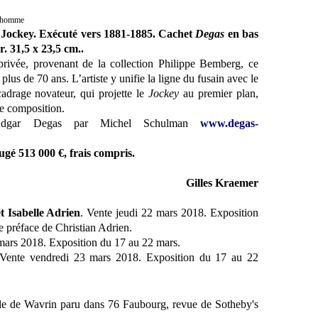
odhomme
, Jockey. Exécuté vers 1881-1885. Cachet
Degas
en bas
r. 31,5 x 23,5 cm..
privée,
provenant de la collection Philippe Bemberg,
ce
 plus de 70 ans.
L’artiste y unifie la ligne du fusain avec le
adrage novateur, qui projette le
Jockey
au premier plan,
te composition.
d'Edgar Degas par Michel Schulman
www.degas-
gé 513 000 €, frais compris.
Gilles Kraemer
et Isabelle Adrien
. Vente jeudi 22 mars 2018. Exposition
 préface de Christian Adrien.
 mars 2018. Exposition du 17 au 22 mars.
 Vente vendredi 23 mars 2018. Exposition du 17 au 22
lle de Wavrin paru dans 76 Faubourg, revue de Sotheby's