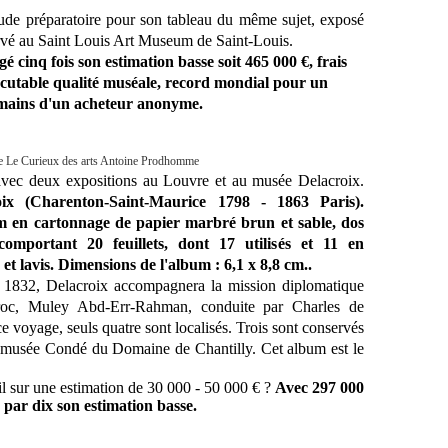
tude préparatoire pour son tableau du même sujet, exposé
rvé au Saint Louis Art Museum de Saint-Louis.
é cinq fois son estimation basse soit 465 000 €, frais
scutable qualité muséale, record mondial pour un
es mains d'un acheteur anonyme.
e Le Curieux des arts Antoine Prodhomme
vec deux expositions au Louvre et au musée Delacroix.
oix (Charenton-Saint-Maurice 1798 - 1863 Paris).
 en cartonnage de papier marbré brun et sable, dos
omportant 20 feuillets, dont 17 utilisés et 11 en
et lavis. Dimensions de l'album : 6,1 x 8,8 cm..
 1832, Delacroix accompagnera la mission diplomatique
roc, Muley Abd-Err-Rahman, conduite par Charles de
 voyage, seuls quatre sont localisés. Trois sont conservés
 musée Condé du Domaine de Chantilly. Cet album est le
-il sur une
estimation
de 30 000 - 50 000 € ?
Avec 297 000
e par dix son estimation basse.