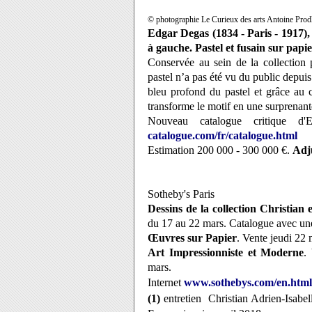
© photographie Le Curieux des arts Antoine Pr
Edgar Degas (
1834 - Paris - 1917)
à gauche. Pastel et fusain sur papie
Conservée au sein de la collection 
pastel n’a pas été vu du public depuis
bleu profond du pastel et grâce au c
transforme le motif en une surprenan
Nouveau catalogue critique 
catalogue.com/fr/catalogue.html
Estimation
200 000 - 300 000 €.
Adju
Sotheby's Paris
Dessins de la collection Christian 
du 17 au 22 mars. Catalogue avec une
Œuvres sur Papier
. Vente jeudi 22
Art Impressionniste et Moderne
.
mars.
Internet
www.sothebys.com/en.html
(1)
entretien Christian Adrien-Isabe