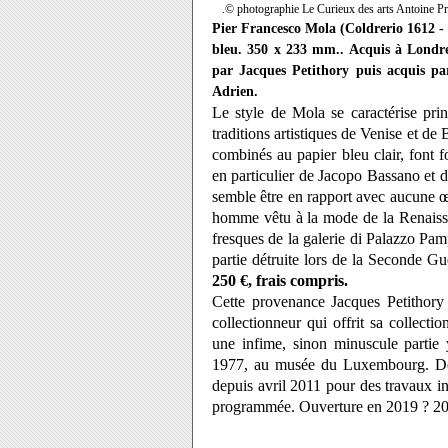
.
© photographie Le Curieux des arts Antoine
Pier Francesco Mola (
Coldrerio 1612 
bleu. 350 x 233 mm..
Acquis à Londre
par Jacques Petithory puis acquis p
Adrien.
Le style de Mola se caractérise prin
traditions artistiques de Venise et de 
combinés au papier bleu clair, font f
en particulier de Jacopo Bassano et de
semble être en rapport avec aucune œu
homme vêtu à la mode de la Renaissa
fresques de la galerie di Palazzo Pam
partie détruite lors de la Seconde G
250 €, frais compris.
Cette provenance Jacques Petithory
collectionneur qui offrit sa collec
une infime, sinon minuscule partie 
1977, au musée du Luxembourg. Dé
depuis avril 2011 pour des travaux i
programmée. Ouverture en 2019 ? 2