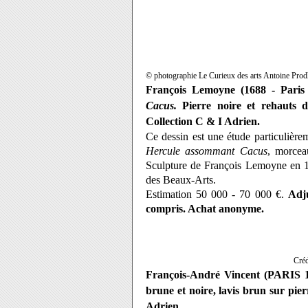
© photographie Le Curieux des arts Antoine Pr
François Lemoyne (1688 - Paris
Cacus.
Pierre noire et rehauts 
Collection C & I Adrien.
Ce dessin est une étude particulière
Hercule assommant Cacus
, morcea
Sculpture de François Lemoyne en 17
des Beaux-Arts.
Estimation
50 000 - 70 000 €.
Adju
compris. Achat anonyme.
Créd
François-André Vincent (PARIS 1
brune et noire, lavis brun sur pie
Adrien.