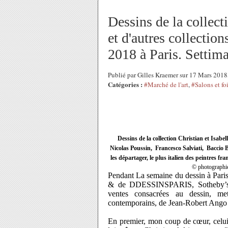
Dessins de la collect
et d'autres collectio
2018 à Paris. Settima
Publié par Gilles Kraemer sur 17 Mars 201
Catégories :
#Marché de l'art
,
#Salons et foi
Dessins de la collection Christian et Isab
Nicolas Poussin, Francesco Salviati, Baccio Ba
les départager, le plus italien des peintres fr
© photographi
Pendant La semaine du dessin à Paris
& de DDESSINSPARIS, Sotheby’s con
ventes consacrées au dessin, me
contemporains, de Jean-Robert Ango
En premier, mon coup de
cœur, celu