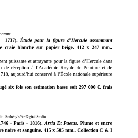
odhomme
 - 1737).
Étude pour la figure d’Hercule assommant
de craie blanche sur papier beige. 412 x 247 mm..
ment puissante et attrayante pour la figure d’Hercule dans
u de réception à l’Académie Royale de Peinture et de
18, aujourd’hui conservé à l’École nationale supérieure
gé six fois son estimation basse soit 297 000 €, frais
it : Sotheby’s/ArtDigital Studio
746 - Paris - 1816).
Arria Et Paetus.
Plume et encre
rre noire et sanguine. 415 x 505 mm.. Collection C & I