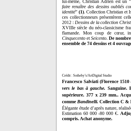
lui-même, Christian Adrien est un "
faire renaître des dessins oubliés co
identité
"
(1)
.
Collection Christian et 
ces collectionneurs présentèrent ce
2012 :
Dessins de la
collection Chris
XVIIIe siècle du néo-classicisme franç
flamande. Mon coup de
cœur
, i
Cinquecento
et
Seicento
.
De
nombreux
ensemble de 74 dessins et 4 ouvrage
Crédit : Sotheby’s/ArtDigital Studio
Francesco Salviati (
Florence 1510
vers le bas à gauche.
Sanguine. B
supérieure. 377 x 239 mm.. Acqui
comme
Bandinelli.
Collection C & 
É
légante
étude d’après nature, réalisé
Estimation
60 000 -80 000 €.
Adjug
compris. Achat anonyme.