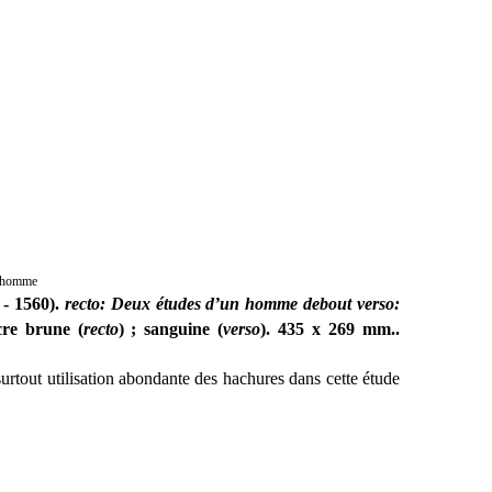
odhomme
 - 1560).
recto: Deux études d’un homme debout verso:
cre brune (
recto
) ; sanguine (
verso
). 435 x 269 mm..
surtout utilisation abondante des hachures
dans cette étude