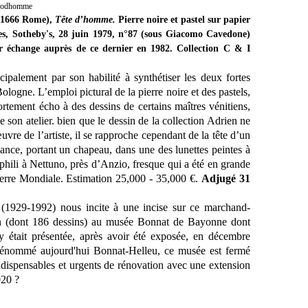
 Prodhomme
- 1666 Rome),
Tête d’homme.
Pierre noire et pastel sur papier
s, Sotheby's, 28 juin 1979, n°87 (sous Giacomo Cavedone)
ar échange auprès de ce dernier en 1982.
Collection C & I
cipalement par son habilité à synthétiser les deux fortes
Bologne. L’emploi pictural de la pierre noire et des pastels,
ortement écho à des dessins de certains maîtres vénitiens,
 son atelier. bien que le dessin de la collection Adrien ne
vre de l’artiste, il se rapproche cependant de la tête d’un
nce, portant un chapeau, dans une des lunettes peintes à
phili à Nettuno, près d’Anzio, fresque qui a été en grande
uerre Mondiale.
Estimation
25,000 -
35,000 €.
Adjugé 31
 (1929-1992) nous incite à une incise sur ce marchand-
tion (dont 186 dessins) au musée Bonnat de Bayonne dont
y était présentée, après avoir été exposée, en décembre
nommé aujourd'hui Bonnat-Helleu, ce musée est fermé
ndispensables et urgents de rénovation avec une extension
020 ?