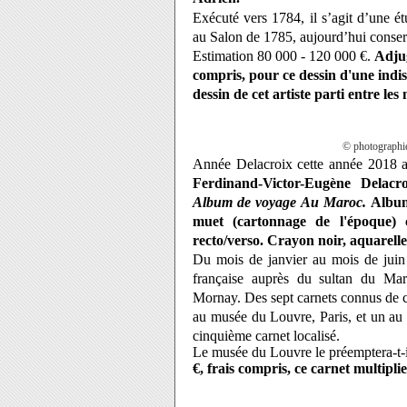
Exécuté vers 1784, il s’agit d’une é
au Salon de 1785, aujourd’hui conse
Estimation
80 000 - 120 000 €.
Adjug
compris, pour ce dessin d'une indi
dessin de cet artiste parti entre l
© photographi
Année Delacroix cette année 2018 a
Ferdinand-Victor-Eugène Delacr
Album de voyage Au Maroc.
Album
muet (cartonnage de l'époque) c
recto/verso. Crayon noir, aquarelle 
Du mois de janvier au mois de juin
française auprès du sultan du Ma
Mornay. Des sept carnets connus de ce
au musée du Louvre, Paris, et un au
cinquième carnet localisé.
Le musée du Louvre le
préemptera
-t
€, frais compris, ce carnet multipli