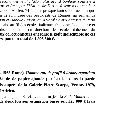
second géniteur
". "
Mon plus grand bonheur consiste à
rps et âme par l'histoire de l'art et à leur redonner leur
Isabelle Adrien. 74 feuilles presque toutes connues puisque
lles-ci au musée des beaux-arts de Rennes, au printemps
tian et Isabelle Adrien,
du XVe siècle aux derniers feux du
ais, au fil des écoles italienne, française, hollandaise et
ndiscutablement, en direction des écoles italiennes du
 collectionneurs ont salué le goût indiscutable de cet
s, pour un total de 1 895 500 €.
 - 1563 Rome)
,
Homme nu, de profil à droite, regardant
ande de papier ajoutée par l'artiste dans la partie
s auprès de la Galerie Pietro Scarpa, Venise, 1979,
I Adrien.
e par le jeune Salviati,
acteur majeur la
Bella Maniera
.
é deux fois son estimation basse soit 125 000 € frais