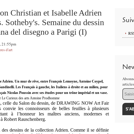
ion Christian et Isabelle Adrien
Sui
ns. Sotheby's. Semaine du dessin
na del disegno a Parigi (I)
RS
8, 21:55pm
res d'art
New
Abonne
elle Adrien. Un mur de rêve, entre François Lemoyne, Antoine Coypel,
article
ndinelli. Les Français à gauche, les Italiens à droite et au milieu, pour
Email
ançais Nicolas Poussin avec ses études pour un trône impérial et un vase.
e Le Curieux des arts Antoine Prodhomme
, celle du Salon du dessin, de
DRAWING NOW Art Fair
vie les connoisseurs de belles feuilles à plusieurs
ttant à l’honneur les maîtres anciens, modernes et
 à
Robert Rauschenberg
.
i des dessins de la collection Adrien. Comme il se définie