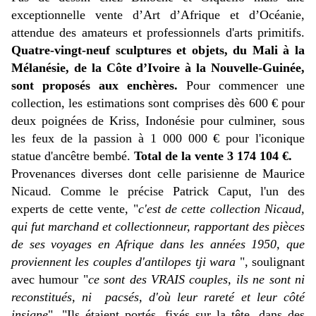
exceptionnelle vente d’Art d’Afrique et d’Océanie,
attendue des amateurs et professionnels d'arts primitifs.
Quatre-vingt-neuf sculptures et objets, du Mali à la
Mélanésie, de la Côte d’Ivoire à la Nouvelle-Guinée,
sont proposés aux enchères.
Pour commencer une
collection, les estimations sont comprises dès 600 € pour
deux poignées de Kriss, Indonésie pour culminer, sous
les feux de la passion à 1 000 000 € pour l'iconique
statue d'ancêtre bembé.
Total de la vente 3 174 104 €.
Provenances diverses dont celle parisienne de Maurice
Nicaud. Comme le précise Patrick Caput, l'un des
experts de cette vente, "
c'est de cette collection Nicaud,
qui fut marchand et collectionneur, rapportant des pièces
de ses voyages en Afrique dans les années 1950, que
proviennent les couples d'antilopes tji wara
", soulignant
avec humour "
ce sont des VRAIS couples, ils ne sont ni
reconstitués, ni pacsés, d'où leur rareté et leur côté
insigne
". "Ils étaient portés, fixés sur la tête, dans des