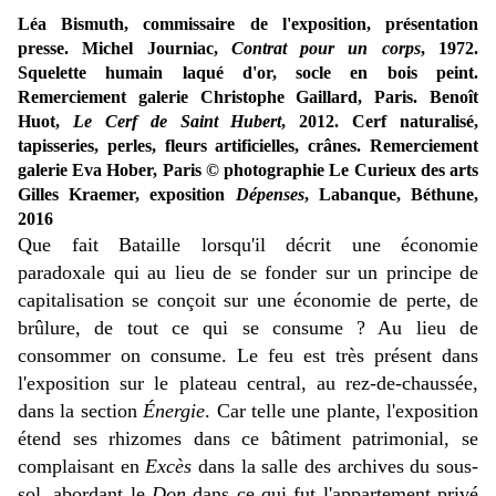
Léa Bismuth, commissaire de l'exposition, présentation
presse. Michel Journiac,
Contrat pour un corps
, 1972.
Squelette humain laqué d'or, socle en bois peint.
Remerciement galerie Christophe Gaillard, Paris. Benoît
Huot,
Le Cerf de Saint Hubert
, 2012. Cerf naturalisé,
tapisseries, perles, fleurs artificielles, crânes. Remerciement
galerie Eva Hober, Paris © photographie Le Curieux des arts
Gilles Kraemer, exposition
Dépenses
, Labanque, Béthune,
2016
Que fait Bataille lorsqu'il décrit une économie
paradoxale qui au lieu de se fonder sur un principe de
capitalisation se conçoit sur une économie de perte, de
brûlure, de tout ce qui se consume ? Au lieu de
consommer on consume. Le feu est très présent dans
l'exposition sur le plateau central, au rez-de-chaussée,
dans la section
Énergie
. Car telle une plante, l'exposition
étend ses rhizomes dans ce bâtiment patrimonial, se
complaisant en
Excès
dans la salle des archives du sous-
sol, abordant le
Don
dans ce qui fut l'appartement privé