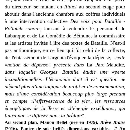
du directeur, se mutant en
Rituel
au second étage pour
aboutir dans l'ancienne chambre aux coffres individuels
à une intervention collective
Des voix pour Bataille -
Potlatch sonore
, laissant à entendre le personnel de
Labanque et de La Comédie de Béthune, la commissaire
et les artistes invités à lire des textes de Bataille. N'est-il
pas antinomique, en ce lieu qui fut celui de la collecte,
de l'entassement de l'argent d'évoquer la dépense, "
cette
«notion de dépense» présente dans
La Part Maudite
,
dans laquelle Georges Bataille étudie une «perte
inconditionnelle». L’économie dont il est question ne
dépend plus d’une logique de profit et de consommation,
mais d’une considération beaucoup plus large prenant
en compte «l’effervescence de la vie», les ressources
énergétiques de la Terre et «l’énergie excédante», qui
finira par se diffuser dans la brûlure
".
Au second plan, Manon Bellet (née en 1979),
Brève Braise
(2016). Papier de soie brûlé, dimensions variables // Au