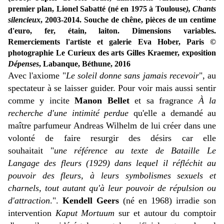
premier plan, Lionel Sabatté (né en 1975 à Toulouse
), Chants
silencieux
, 2003-2014. Souche de chêne, pièces de un centime
d'euro, fer, étain, laiton. Dimensions variables.
Remerciements l'artiste et galerie Eva Hober, Paris ©
photographie Le Curieux des arts Gilles Kraemer, exposition
Dépenses
, Labanque, Béthune, 2016
Avec l'axiome "
Le soleil donne sans jamais recevoir
", au
spectateur à se laisser guider. Pour voir mais aussi sentir
comme y incite
Manon Bellet
et sa fragrance
À la
recherche d'une intimité perdue
qu'elle a demandé au
maître parfumeur Andreas Wilhelm de lui créer dans une
volonté de faire resurgir des désirs car elle
souhaitait "
une référence au texte de Bataille Le
Langage des fleurs (1929) dans lequel il réfléchit au
pouvoir des fleurs, à leurs symbolismes sexuels et
charnels, tout autant qu'à leur pouvoir de répulsion ou
d'attraction
.".
Kendell Geers
(né en 1968) irradie son
intervention
Kaput Mortuum
sur et autour du comptoir