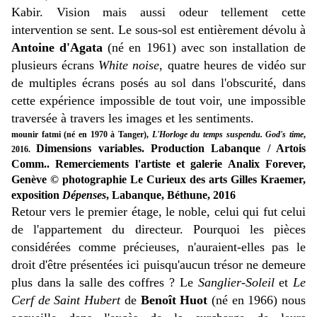
Kabir. Vision mais aussi odeur tellement cette
intervention se sent. Le sous-sol est entièrement dévolu à
Antoine d'Agata
(né en 1961) avec son installation de
plusieurs écrans
White noise
, quatre heures de vidéo sur
de multiples écrans posés au sol dans l'obscurité, dans
cette expérience impossible de tout voir, une impossible
traversée à travers les images et les sentiments.
mounir fatmi (né en 1970 à Tanger),
L'Horloge du temps suspendu. God's time
,
Dimensions variables. Production Labanque / Artois
2016.
Comm.. Remerciements l'artiste et galerie Analix Forever,
Genève © photographie Le Curieux des arts Gilles Kraemer,
exposition
Dépenses
, Labanque, Béthune, 2016
Retour vers le premier étage, le noble, celui qui fut celui
de l'appartement du directeur. Pourquoi les pièces
considérées comme précieuses, n'auraient-elles pas le
droit d'être présentées ici puisqu'aucun trésor ne demeure
plus dans la salle des coffres ? Le
Sanglier-Soleil
et
Le
Cerf de Saint Hubert
de
Benoît Huot
(né en 1966) nous