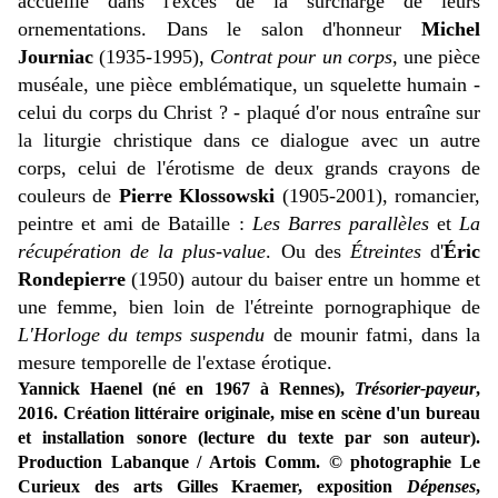
accueille dans l'excès de la surcharge de leurs
ornementations. Dans le salon d'honneur
Michel
Journiac
(1935-1995),
Contrat pour un corps
, une pièce
muséale, une pièce emblématique, un squelette humain -
celui du corps du Christ ? - plaqué d'or nous entraîne sur
la liturgie christique dans ce dialogue avec un autre
corps, celui de l'érotisme de deux grands crayons de
couleurs de
Pierre Klossowski
(1905-2001), romancier,
peintre et ami de Bataille :
Les Barres parallèles
et
La
récupération de la plus-value
. Ou des
Étreintes
d'
Éric
Rondepierre
(1950) autour du baiser entre un homme et
une femme, bien loin de l'étreinte pornographique de
L'Horloge du temps
suspendu
de mounir fatmi, dans la
mesure temporelle de l'extase érotique.
Yannick Haenel (né en 1967 à Rennes),
Trésorier-payeur
,
2016. Création littéraire originale, mise en scène d'un bureau
et installation sonore (lecture du texte par son auteur).
Production Labanque / Artois Comm. © photographie Le
Curieux des arts Gilles Kraemer, exposition
Dépenses
,