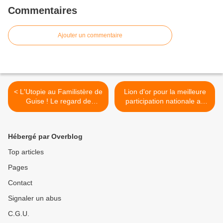
Commentaires
Ajouter un commentaire
< L'Utopie au Familistère de
Lion d'or pour la meilleure
Guise ! Le regard de
participation nationale au
Georges Rousse
Pavillon de la république de
l'Arménie. 56ème
Exposition internationale
Hébergé par Overblog
d'Art de la biennale de
Venise 2015 (III) >
Top articles
Pages
Contact
Signaler un abus
C.G.U.