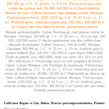
Masque anthropomorphe. Culture Teotihuacan, haut plateau central du
Mexique. Classique, 450-650 ap. J.-C.. H. 20 cm – L. 19,5 cm (est. 200
000 / 250 000 euros) /// Hacha représentant une tête coiffée d'une
dépouille de perroquet. Culture Veracruz, côte du Golfe, Mexique.
Classique, 550-950 ap. J.-C.. H. 32 cm – L. 13 cm. Andésite grise à
surface brillante (Est. 120 000 / 150 000) /// Louis Hayet (1864-1940),
Étude de palette, vers 1883-1885. Huile sur carton 34 x 10,5 cm (est.
300 / 500 euros) /// Personnage assis sur une banquette dit Bench
Figure. Culture Olmèque, côte Pacifique du Guatemala. Préclassique
moyen, 900-400 av. J.-C.. H. 15 cm – L. 9,5 cm. Pierre dure brun-vert,
restes de cinabre (est. 35 000 / 40 000 e) // Chalchiuhtlicue, déesse de
l'eau. Culture Aztèque, haut plateau central, Mexique. Postclassique
récent, 1325-1521 ap. J.-C.. H. 42,5 cm – L. 27 cm. Andésite grise,
reste de cinabre (est. 250 000 / 300 000 €) © Le Curieux des arts Gilles
Kraemer, présentation presse
Collection Régine et Guy Dulon. Œuvres post-impressionnistes, Prinner.