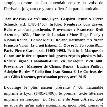
simple, comme si l'on entendait encore la voix de
l'écrivain, joignant ce geste d'offrir à la parole amicale.
Jean d'Arras,
La Mélusine
, Lyon, Gaspard Ortuin & Pierre
Schneck, s.d. [1485-1486]. In-folio. Nombreux bois gravés.
Reliure en demi-parchemin. Provenance : Francesco Redi
Arentino, 1658 ; Horace de Landau ; Mme Hugo Finaly ;
Nicolas Rauch ; Edmée Maus ; Roland Hartmann // À droite
François Villon,
Le grant testament... & le petit. Son codicille...
,
Paris, Pierre Caron, s.d. [1495-1498]. Petit in-4. Marque de
Caron sur le tire et quatre bois gravés répétés plusieurs fois.
Reliure signée Chambolle-Duru en maroquin bleu nuit.
Provenance : Marigues de Champ-Repus ; Eugène Paillet ;
Adolphe Bordes // Collection Jean Bonna © Le Curieux des
arts Gilles Kraemer, présentation presse, avril 2015
L'ouvrage le plus ancien présenté ? Un incunable
imprimé à Lyon (1485-1486), le premier texte littéraire
imprimé en français :
La Mélusine
de Jean d'Arras, dont
ne subsiste qu'un autre exemplaire, incomplet, conservé