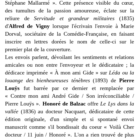
Stéphane Mallarmé ». Cette présence visible du
cœur
,
des tumultes de la passion amoureuse, éclate sur la
reliure de
Servitude et grandeur militaires
(1835)
d'
Alfred de Vigny
lorsque l'écrivain l'envoie à Marie
Dorval, sociétaire de la Comédie-Française, en faisant
inscrire en lettres dorées le nom de celle-ci sur le
premier plat de la couverture.
Les envois parlent, dévoilant les sentiments et relations
amicales ou non entre l'envoyeur et le dédicataire ; la
dédicace imprimée «
À
mon ami Gide » sur
Léda ou la
louange des bienheureuses ténèbres
(1893) de
Pierre
Louÿs
fut barrée par ce dernier et remplacée par
« Contre mon ami André Gide / Son irréconciliable /
Pierre Louÿs ».
Honoré de Balzac
offre
Le Lys dans la
vallée
(1836) au docteur Nacquart, dédicataire de cette
édition originale, d'un simple et si spontané envoi
manuscrit comme s'il bondissait du coeur « Voilà Cher
docteur / 11 juin / Honoré ». L'on a rien trouvé de plus