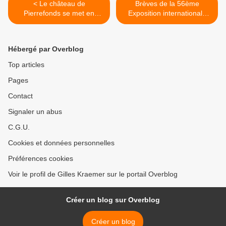
< Le château de
Brèves de la 56ème
Pierrefonds se met en
Exposition internationale
scène entre Moyen Âge et
d'Art – La Biennale di
second Empire
Venezia. El Anatsui &
Suzanne Ghez (I) >
Hébergé par Overblog
Top articles
Pages
Contact
Signaler un abus
C.G.U.
Cookies et données personnelles
Préférences cookies
Voir le profil de Gilles Kraemer sur le portail Overblog
Créer un blog sur Overblog
Créer un blog