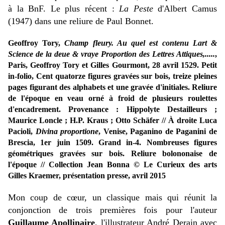
à la BnF. Le plus récent :
La Peste
d'Albert Camus
(1947) dans une reliure de Paul Bonnet.
Geoffroy Tory,
Champ fleury. Au quel est contenu Lart &
Science de la deue & vraye Proportion des Lettres Attiques,.....
,
Paris, Geoffroy Tory et Gilles Gourmont, 28 avril 1529. Petit
in-folio, Cent quatorze figures gravées sur bois, treize pleines
pages figurant des alphabets et une gravée d'initiales. Reliure
de l'époque en veau orné à froid de plusieurs roulettes
d'encadrement. Provenance : Hippolyte Destailleurs ;
Maurice Loncle ; H.P. Kraus ; Otto Schäfer // À droite Luca
Pacioli,
Divina proportione
, Venise, Paganino de Paganini de
Brescia, 1er juin 1509. Grand in-4. Nombreuses figures
géométriques gravées sur bois. Reliure bolononaise de
l'époque // Collection Jean Bonna © Le Curieux des arts
Gilles Kraemer, présentation presse, avril 2015
Mon coup de cœur, un classique mais qui réunit la
conjonction de trois premières fois pour l'auteur
Guillaume Apollinaire
, l'illustrateur André Derain avec