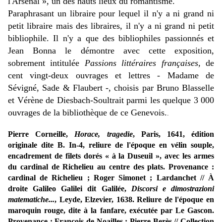
l'Arsenal », un des hauts lieux du romantisme.
Paraphrasant un libraire pour lequel il n'y a ni grand ni
petit libraire mais des libraires, il n'y a ni grand ni petit
bibliophile. Il n'y a que des bibliophiles passionnés et
Jean Bonna le démontre avec cette exposition,
sobrement intitulée
Passions littéraires françaises,
de
cent vingt-deux ouvrages et lettres - Madame de
Sévigné, Sade & Flaubert -
,
choisis par Bruno Blasselle
et Vérène de Diesbach-Soultrait parmi les quelque 3 000
ouvrages de la bibliothèque de ce Genevois.
.
Pierre Corneille,
Horace, tragedie
, Paris, 1641, édition
originale dite B. In-4, reliure de l'époque en vélin souple,
encadrement de filets dorés « à la Duseuil », avec les armes
du cardinal de Richelieu au centre des plats. Provenance :
cardinal de Richelieu ; Roger Simonet ; Lardanchet // À
droite Galileo Galilei dit Galilée,
Discorsi e dimostrazioni
matematiche...
, Leyde, Elzevier, 1638. Reliure de l'époque en
maroquin rouge, dite à la fanfare, exécutée par Le Gascon.
Provenance : François de Noailles ; Pierre Berès // Collection