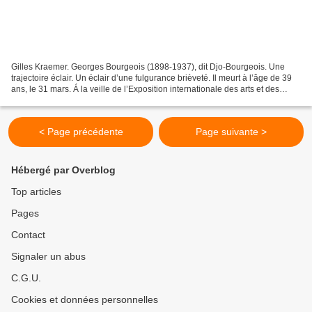
Gilles Kraemer. Georges Bourgeois (1898-1937), dit Djo-Bourgeois. Une
trajectoire éclair. Un éclair d’une fulgurance brièveté. Il meurt à l’âge de 39
ans, le 31 mars. Á la veille de l’Exposition internationale des arts et des
techniques de Paris qui s’ouvrit...
< Page précédente
Page suivante >
Hébergé par Overblog
Top articles
Pages
Contact
Signaler un abus
C.G.U.
Cookies et données personnelles