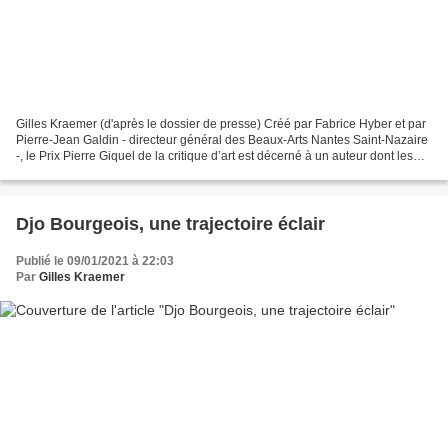
Gilles Kraemer (d'après le dossier de presse) Créé par Fabrice Hyber et par
Pierre-Jean Galdin - directeur général des Beaux-Arts Nantes Saint-Nazaire
-, le Prix Pierre Giquel de la critique d’art est décerné à un auteur dont les
textes, écrits ou dits,...
Djo Bourgeois, une trajectoire éclair
Publié le 09/01/2021 à 22:03
Par
Gilles Kraemer