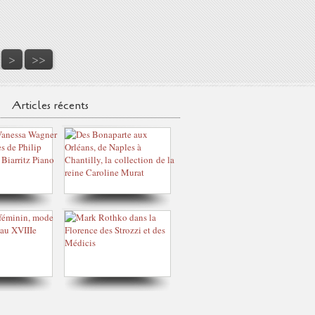
70
80
90
100
>
>>
Articles récents