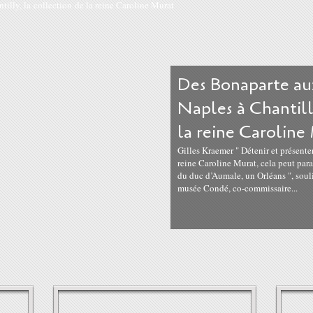
Des Bonaparte au
Naples à Chantill
la reine Caroline
Gilles Kraemer " Détenir et présenter 
reine Caroline Murat, cela peut paraî
du duc d’Aumale, un Orléans ", sou
musée Condé, co-commissaire...