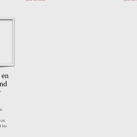
e en
and
r
on
cri.
t les