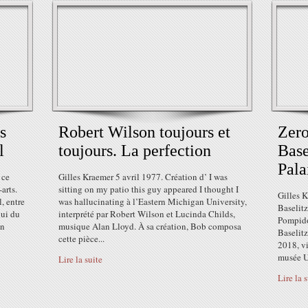
s
Robert Wilson toujours et
Zer
l
toujours. La perfection
Base
Pala
 ce
Gilles Kraemer 5 avril 1977. Création d’ I was
arts.
sitting on my patio this guy appeared I thought I
Gilles K
, entre
was hallucinating à l’Eastern Michigan University,
Baselit
lui du
interprété par Robert Wilson et Lucinda Childs,
Pompido
un
musique Alan Lloyd. À sa création, Bob composa
Baselitz
cette pièce...
2018, vi
musée Un
Lire la suite
Lire la 