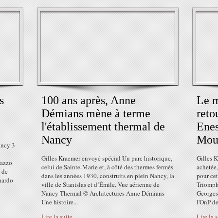
s
100 ans après, Anne
Le m
Démians mène à terme
reto
l'établissement thermal de
Enes
Nancy
Moua
ancy 3
Gilles Kraemer envoyé spécial Un parc historique,
Gilles 
lazzo
celui de Sainte-Marie et, à côté des thermes fermés
achetée,
e de
dans les années 1930, construits en plein Nancy, la
pour cet
nardo
ville de Stanislas et d’Émile. Vue aérienne de
Triomphe
Nancy Thermal © Architectures Anne Démians
Georges
Une histoire...
l'OnP de
Lire la suite
Lire la 