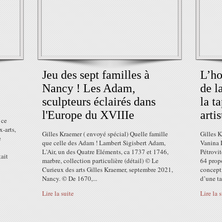
Jeu des sept familles à
L’h
Nancy ! Les Adam,
de l
sculpteurs éclairés dans
la t
l'Europe du XVIIIe
arti
 ce
-arts,
Gilles Kraemer ( envoyé spécial) Quelle famille
Gilles K
e
que celle des Adam ! Lambert Sigisbert Adam,
Vanina 
L'Air, un des Quatre Eléments, ca 1737 et 1746,
Pétrovit
ait
marbre, collection particulière (détail) © Le
64 propo
Curieux des arts Gilles Kraemer, septembre 2021,
concept
Nancy. © De 1670,...
d’une ta
Lire la suite
Lire la 