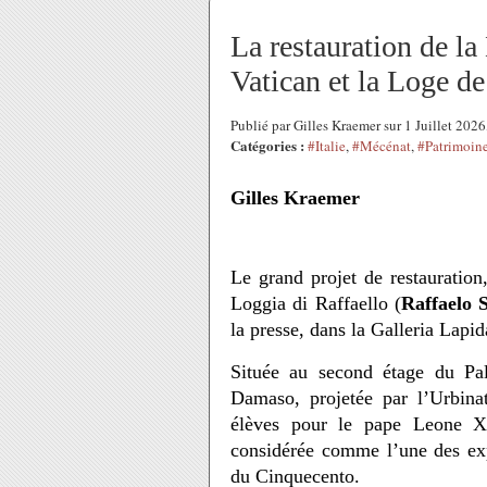
​​​​​​​La restauration d
Vatican et la Loge d
Publié par Gilles Kraemer sur 1 Juillet 202
Catégories :
#Italie
,
#Mécénat
,
#Patrimoin
Gilles Kraemer
Le grand projet de restauratio
Loggia di Raffaello (
Raffaelo 
la presse, dans la Galleria Lapi
Située au second étage du Pal
Damaso, projetée par l’Urbina
élèves pour le pape Leone X 
considérée comme l’une des exp
du Cinquecento.