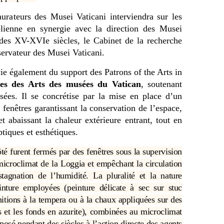
urateurs des Musei Vaticani interviendra sur les
ienne en synergie avec la direction des Musei
 des XV-XVIe siècles, le Cabinet de la recherche
nservateur des Musei Vaticani.
cie également du support des Patrons of the Arts in
es des Arts des musées du Vatican
, soutenant
ées. Il se concrétise par la mise en place d’un
 fenêtres garantissant la conservation de l’espace,
 et abaissant la chaleur extérieure entrant, tout en
tiques et esthétiques.
té furent fermés par des fenêtres sous la supervision
icroclimat de la Loggia et empêchant la circulation
 stagnation de l’humidité. La pluralité et la nature
inture employées (peinture délicate à sec sur stuc
nitions à la tempera ou à la chaux appliquées sur des
s et les fonds en azurite), combinées au microclimat
osé pendant des siècles à l’action directe des agents