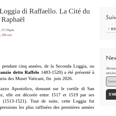
e la Loggia di Raffaello. La Cité du
Sui
e Raphaël
RS
6, 15:56pm
e
,
#Rome
New
n, pendant cinq années, de la Seconda Loggia, ou
Abonne
Sanzio detto Raffelo
1483-1520) a été présenté à
article
daria des Musei Vaticani, fin juin 2026.
Email
azzo Apostolico, donnant sur le cortile di San
te, elle est décorée entre 1517 et 1519 par ses
(1513-1521). Tout de suite, cette Loggia fut
ressions les plus raffinées des premières années