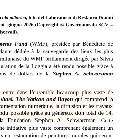
cola pittorica
, foto del Laboratorio di Restauro Dipinti
icani, giugno 2026 (Copyright © Governatorato SCV –
iservati).
ments Fund
(WMF), présidée par Bénédicte de
dante dédiée à la sauvegarde des lieux les plus
 milanaise du WMF brillamment dirigée par Silvia
tauration de la Loggia a été rendu possible grâce à
ions de dollars de la
Stephen A. Schwarzman
ia entre dans l’ensemble beaucoup plus vaste de
phael. The Vatican and Bayon
qui comprend la
ocumentation numérique, la diffusion et les travaux
endu possible grâce au généreux don total de 14,
 la Fondation Stephen A. Schwarzman.
Cette
ne initiative plus vaste comprenant également un
ts en restauration de peintures murales qui seront