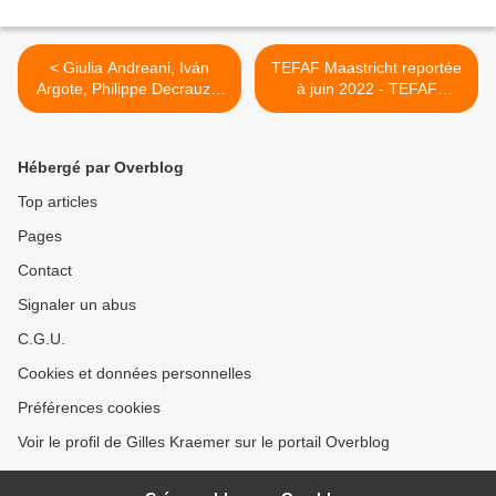
< Giulia Andreani, Iván
TEFAF Maastricht reportée
Argote, Philippe Decrauzat
à juin 2022 - TEFAF
et Mimosa Echard, finalistes
Maastricht avrà luogo da 25
de la 22ème édition du Prix
giugno a 30 giugno 2022 >
Marcel Duchamp 2022
Hébergé par Overblog
Top articles
Pages
Contact
Signaler un abus
C.G.U.
Cookies et données personnelles
Préférences cookies
Voir le profil de Gilles Kraemer sur le portail Overblog