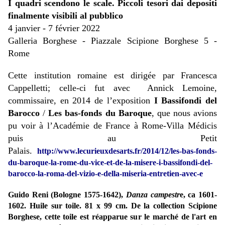
I quadri scendono le scale. Piccoli tesori dai depositi
finalmente visibili al pubblico
4 janvier - 7 février 2022
Galleria Borghese - Piazzale Scipione Borghese 5 -
Rome
Cette institution romaine est dirigée par Francesca
Cappelletti; celle-ci fut avec Annick Lemoine,
commissaire, en 2014 de l’exposition
I Bassifondi del
Barocco
/
Les bas-fonds du Baroque
, que nous avions
pu voir à l’Académie de France à Rome-Villa Médicis
puis au Petit
Palais.
http://www.lecurieuxdesarts.fr/2014/12/les-bas-fonds-
du-baroque-la-rome-du-vice-et-de-la-misere-i-bassifondi-del-
barocco-la-roma-del-vizio-e-della-miseria-entretien-avec-e
Guido Reni (Bologne 1575-1642),
Danza campestr
e, ca 1601-
1602. Huile sur toile. 81 x 99 cm. De la collection Scipione
Borghese, cette toile est réapparue sur le marché de l'art en