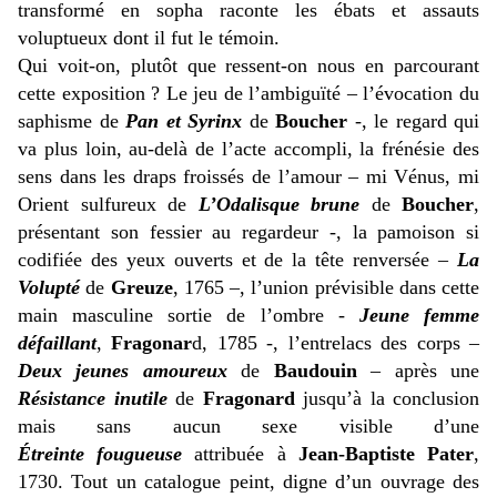
transformé en sopha raconte les ébats et assauts
voluptueux dont il fut le témoin.
Qui voit-on, plutôt que ressent-on nous en parcourant
cette exposition ? Le jeu de l’ambiguïté – l’évocation du
saphisme de
Pan et Syrinx
de
Boucher
-, le regard qui
va plus loin, au-delà de l’acte accompli, la frénésie des
sens dans les draps froissés de l’amour – mi Vénus, mi
Orient sulfureux de
L’Odalisque brune
de
Boucher
,
présentant son fessier au regardeur -, la pamoison si
codifiée des yeux ouverts et de la tête renversée –
La
Volupté
de
Greuze
, 1765 –, l’union prévisible dans cette
main masculine sortie de l’ombre -
Jeune femme
défaillant
,
Fragonar
d, 1785 -, l’entrelacs des corps –
Deux jeunes amoureux
de
Baudouin
– après une
Résistance inutile
de
Fragonard
jusqu’à la conclusion
mais sans aucun sexe visible d’une
Étreinte fougueuse
attribuée à
Jean-Baptiste Pater
,
1730. Tout un catalogue peint, digne d’un ouvrage des