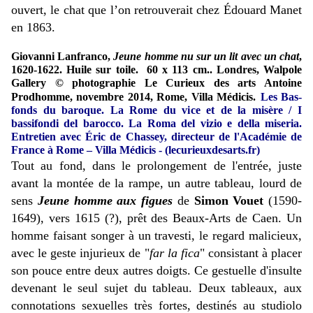
ouvert, le chat que l’on retrouverait chez Édouard Manet
en 1863.
Giovanni Lanfranco,
Jeune homme nu sur un lit avec un chat
,
1620-1622. Huile sur toile. 60 x 113 cm.. Londres, Walpole
Gallery © photographie Le Curieux des arts Antoine
Prodhomme, novembre 2014, Rome, Villa Médicis.
Les Bas-
fonds du baroque. La Rome du vice et de la misère / I
bassifondi del barocco. La Roma del vizio e della miseria.
Entretien avec Éric de Chassey, directeur de l'Académie de
France à Rome – Villa Médicis - (lecurieuxdesarts.fr)
Tout au fond, dans le prolongement de l'entrée, juste
avant la montée de la rampe, un autre tableau, lourd de
sens
Jeune homme aux figues
de
Simon Vouet
(1590-
1649), vers 1615 (?), prêt des Beaux-Arts de Caen. Un
homme faisant songer à un travesti, le regard malicieux,
avec le geste injurieux de "
far la fica
" consistant à placer
son pouce entre deux autres doigts. Ce gestuelle d'insulte
devenant le seul sujet du tableau. Deux tableaux, aux
connotations sexuelles très fortes, destinés au studiolo