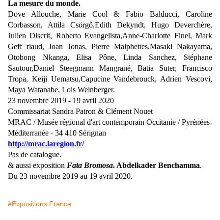
La mesure du monde.
Dove Allouche, Marie Cool & Fabio Balducci, Caroline
Corbasson, Attila Csörgő,Edith Dekyndt, Hugo Deverchère,
Julien Discrit, Roberto Evangelista,Anne-Charlotte Finel, Mark
Geff riaud, Joan Jonas, Pierre Malphettes,Masaki Nakayama,
Otobong Nkanga, Elisa Pône, Linda Sanchez, Stéphane
Sautour,Daniel Steegmann Mangrané, Batia Suter, Francisco
Tropa, Keiji Uematsu,Capucine Vandebrouck, Adrien Vescovi,
Maya Watanabe, Lois Weinberger.
23 novembre 2019 - 19 avril 2020
Commissariat Sandra Patron & Clément Nouet
MRAC / Musée régional d'art contemporain Occitanie / Pyrénées-
Méditerranée -
34 410 Sérignan
http://mrac.laregion.fr/
Pas de catalogue.
& aussi exposition
Fata Bromosa
. Abdelkader Benchamma
.
Du
23 novembre 2019 au 19 avril 2020.
#Expositions France