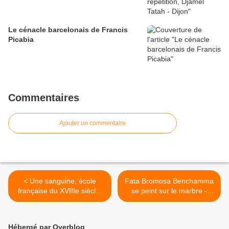
Le cénacle barcelonais de Francis
Picabia
Commentaires
Ajouter un commentaire
< Une sanguine, école
Fata Bromosa Benchamma
française du XVIIIe siècle,
se peint sur le marbre -
adjugée 163 000 € - Drouot
MRAC Sérignan (II) >
Hébergé par Overblog