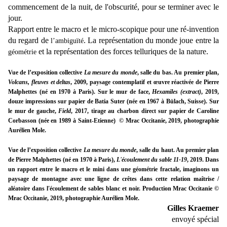
commencement de la nuit, de l'obscurité, pour se terminer avec le
jour.
Rapport entre le macro et le micro-scopique pour une ré-invention
du regard de
. La représentation du monde joue entre la
l’ambiguïté
et la représentation des forces telluriques de la nature.
géométrie
Vue de l’exposition collective
La mesure du monde
, salle du bas. Au premier plan,
Volcans, fleuves et deltas
, 2009, paysage contemplatif et œuvre réactivée de Pierre
Malphettes (né en 1970 à Paris). Sur le
mur de face,
Hexamiles (extract)
, 2019,
douze impressions sur papier de Batia Suter (née en 1967 à Bülach, Suisse). Sur
le mur de gauche,
Field
, 2017, tirage au charbon direct sur papier de Caroline
Corbasson (née en 1989 à Saint-Etienne)
© Mrac Occitanie, 2019, photographie
Aurélien Mole.
Vue de l’exposition collective
La mesure du monde
, salle du haut. Au premier plan
de Pierre Malphettes (né en 1970 à Paris),
L'écoulement du sable 11-19
, 2019. Dans
un rapport entre le macro et le mini dans une géométrie fractale, imaginons un
paysage de montagne avec une ligne de crêtes dans cette relation maîtrise /
aléatoire dans l'écoulement de sables blanc et noir. Production Mrac Occitanie ©
Mrac Occitanie, 2019, photographie Aurélien Mole.
Gilles Kraemer
envoyé spécial