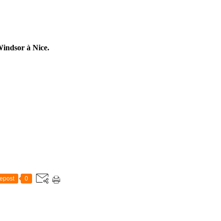
Windsor à Nice.
epost
0