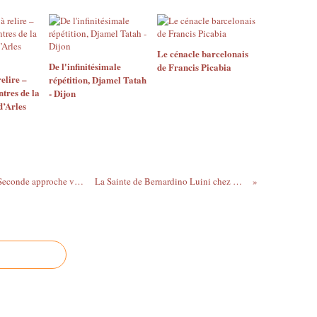
Le cénacle barcelonais
​​​​​​​De l'infinitésimale
de Francis Picabia
elire –
répétition, Djamel Tatah
tres de la
- Dijon
d’Arles
Théo Mercier écorche le meuble en kit - Seconde approche version garage à la ménagerie de verre
La Sainte de Bernardino Luini chez Christie's Paris - Résultats