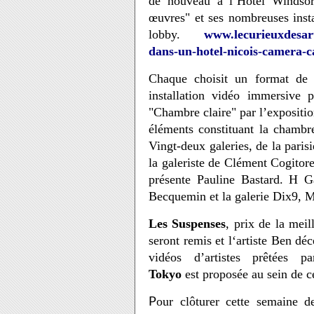
de nouveau à l’Hôtel Windsor,
œuvres" et ses nombreuses install
lobby.
www.lecurieuxdesart
dans-un-hotel-nicois-camera-
Chaque choisit un format de
installation vidéo immersive 
"Chambre claire" par l’expositio
éléments constituant la chambre
Vingt-deux galeries, de la par
la galeriste de Clément Cogitor
présente Pauline Bastard. H 
Becquemin et la galerie Dix9, 
Les Suspenses
,
prix de la meil
seront remis et l‘artiste Ben d
vidéos d’artistes prêtées
Tokyo
est proposée au sein de ce
our clôturer cette semaine 
P