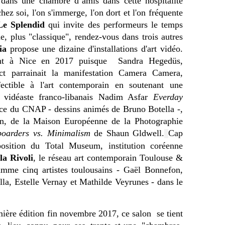
ans une chambre d’amis dans cette hospitalité
 chez soi, l'on s'immerge, l'on dort et l'on fréquente
Le Splendid
qui invite des performeurs le temps
, plus "classique", rendez-vous dans trois autres
ia
propose une dizaine d'installations d'art vidéo.
ent à Nice en 2017 puisque
Sandra Hegedüs,
t parrainait la manifestation Camera Camera,
ectible à l'art contemporain en soutenant une
t vidéaste franco-libanais Nadim Asfar
Everday
ence du CNAP - dessins animés de Bruno Botella -,
, de la Maison Européenne de la Photographie
boarders vs. Minimalism
de Shaun Gldwell.
Cap
osition du Total Museum, institution coréenne
la Rivoli
, le réseau art contemporain Toulouse &
mme cinq artistes toulousains
- Gaël Bonnefon,
lla, Estelle Vernay et Mathilde Veyrunes -
dans le
ère édition fin novembre 2017, ce salon se tient