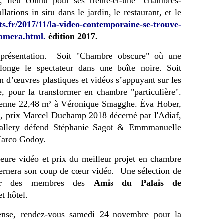
 lieu connu pour ses trente-et-une "chambres-
ations in situ dans le jardin, le restaurant, et le
s.fr/2017/11/la-video-contemporaine-se-trouve-
camera.html
.
édition 2017.
 présentation. Soit "Chambre obscure" où une
plonge le spectateur dans une boîte noire. Soit
n d’œuvres plastiques et vidéos s’appuyant sur les
, pour la transformer en chambre "particulière".
isienne 22,48 m² à Véronique Smagghe. Éva Hober,
e, prix Marcel Duchamp 2018 décerné par l'Adiaf,
Gallery défend Stéphanie Sagot & Emmmanuelle
Marco Godoy.
leure vidéo et prix du meilleur projet en chambre
écernera son coup de cœur vidéo.
Une sélection de
 par des membres des
Amis du Palais de
t hôtel.
dense, rendez-vous samedi 24 novembre pour la