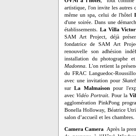
OVNi à l'hôtel
, tout comme d
artistique, l'on invite les autres
même un spa, celui de l'hôtel
d'une soirée. Dans une démarche
établissements.
La Villa Victor
SAM Art Project, déjà prés
fondatrice de SAM Art Projec
renouvelle son adhésion indéf
installation du photographe e
Madonna
. L'on retient la prés
du FRAC Languedoc-Roussillon
avec une invitation pour
Skate
sur
La Malmaison
pour l'exp
avec
Vidéo Portrait
. Pour la
Vil
agglomération PinkPong progra
Bonella Holloway, Béatrice Utri
salon d’accueil et les chambres.
Camera Camera
Après la premi