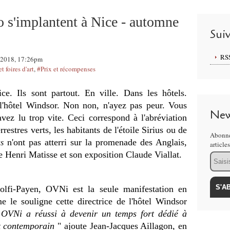
 s'implantent à Nice - automne
Sui
RS
e 2018, 17:26pm
t foires d'art
,
#Prix et récompenses
e. Ils sont partout. En ville. Dans les hôtels.
l'hôtel Windsor. Non non, n'ayez pas peur. Vous
New
avez lu trop vite. Ceci correspond à l'abréviation
rrestres verts, les habitants de l'étoile Sirius ou de
Abonne
n'ont pas atterri sur la promenade des Anglais,
s
article
e Henri Matisse et son exposition Claude Viallat.
Email
lfi-Payen, OVNi est la seule manifestation en
 le souligne cette directrice de l'hôtel Windsor
"
OVNi a réussi à devenir un temps fort dédié à
t contemporain
" ajoute Jean-Jacques Aillagon, en