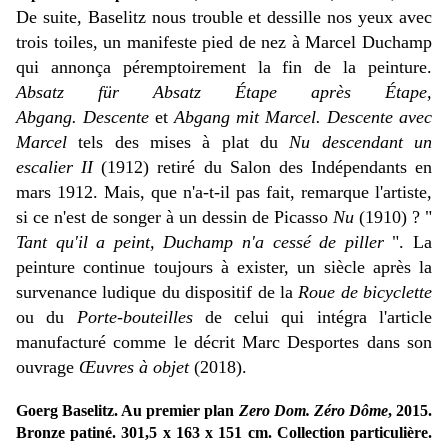
De suite, Baselitz nous trouble et dessille nos yeux avec
trois toiles, un manifeste pied de nez à Marcel Duchamp
qui annonça péremptoirement la fin de la peinture.
Absatz für Absatz
Étape après Étape
,
Abgang.
Descente
et
Abgang mit Marcel.
Descente avec
Marcel
tels des mises à plat du
Nu descendant un
escalier II
(1912) retiré du Salon des Indépendants en
mars 1912. Mais, que n'a-t-il pas fait, remarque l'artiste,
si ce n'est de songer à un dessin de Picasso
Nu
(1910) ? "
Tant qu'il a peint, Duchamp n'a cessé de piller
". La
peinture continue toujours à exister, un siècle après la
survenance ludique du dispositif de la
Roue de bicyclette
ou du
Porte-bouteilles
de celui qui intégra l'article
manufacturé comme le décrit Marc Desportes dans son
ouvrage
Œuvres à objet
(2018).
Goerg Baselitz. Au premier plan
Zero Dom. Zéro Dôme
, 2015.
Bronze patiné. 301,5 x 163 x 151 cm. Collection particulière.