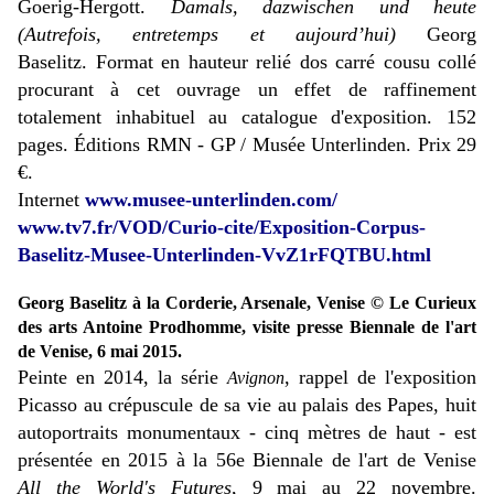
Goerig-Hergott.
Damals, dazwischen und heute
(Autrefois, entretemps et aujourd’hui)
Georg
Baselitz.
Format en hauteur relié dos carré cousu collé
procurant à cet ouvrage un effet de raffinement
totalement inhabituel au catalogue d'exposition. 152
pages. Éditions RMN - GP / Musée Unterlinden. Prix 29
€.
Internet
www.musee-unterlinden.com/
www.tv7.fr/VOD/Curio-cite/Exposition-Corpus-
Baselitz-Musee-Unterlinden-VvZ1rFQTBU.html
Georg Baselitz à la Corderie, Arsenale, Venise © Le Curieux
des arts Antoine Prodhomme, visite presse Biennale de l'art
de Venise, 6 mai 2015.
Peinte en 2014, la série
, rappel de l'exposition
Avignon
Picasso au crépuscule de sa vie au palais des Papes, huit
autoportraits monumentaux - cinq mètres de haut - est
présentée en 2015 à la 56
e Biennale de l'art de Venise
All the World's Futures
, 9 mai au 22 novembre.