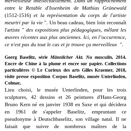
merveilleuse intellectuellement. Dans un rapprochement
entre le Retable d'Issenheim de Mathias Grünewald
(1512-1516)
et la représentation du corps de l'artiste
meurtri par la vie
".
Un beau cadeau, bien loin reconnaît
l'artiste "
des expositions plus pédagogiques, mêlant les
œuvres récentes aux plus anciennes. Ici, en l’occurrence,
ce n'est pas du tout le cas et je trouve ça merveilleux
".
Goerg Baselitz, série
Männlicher Akt. Nu masculin,
2014.
Encre de Chine à la plume et encre sur papier. Collections
particulières
© Le Curieux des arts Gilles Kraemer, 2018,
visite presse exposition Corpus Baselitz, musée Unterlinden,
Colmar,
Lieu choisi, le musée Unterlinden, pour les trois
sculptures, 42 dessins et 26 peintures d'Hans-Georg
Bruno Kern né en janvier 1938 en Saxe et qui décidera
en 1961 de s'appeler Baselitz, empruntant ce
pseudonyme à Deutschbaselitz, son village natal. Il ne
faisait que suivre de nombreux maîtres de la