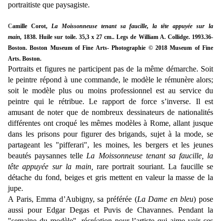
portraitiste que paysagiste.
C
amille Corot,
La Moissonneuse tenant sa faucille, la tête appuyée sur la
main,
1838. Huile sur toile. 35,3 x 27 cm.. Legs de William A. Collidge. 1993.36-
Boston. Boston Museum of Fine Arts- Photographie © 2018 Museum of Fine
Arts. Boston.
Portraits et figures ne participent pas de la même démarche. Soit
le peintre répond à une commande, le modèle le rémunère alors;
soit le modèle plus ou moins professionnel est au service du
peintre qui le rétribue. Le rapport de force s’inverse. Il est
amusant de noter que de nombreux dessinateurs de nationalités
différentes ont croqué les mêmes modèles à Rome, allant jusque
dans les prisons pour figurer des brigands, sujet à la mode, se
partageant les "pifferari", les moines, les bergers et les jeunes
beautés paysannes telle
La Moissonneuse tenant sa faucille, la
tête appuyée sur la main,
rare portrait souriant. La faucille se
détache du fond, beiges et gris mettent en valeur la masse de la
jupe.
A Paris, Emma d’Aubigny, sa préférée (
La Dame en bleu
) pose
aussi pour Edgar Degas et Puvis de Chavannes. Pendant la
"semaine du modèle", récréation pour l’artiste qui aime voir ces