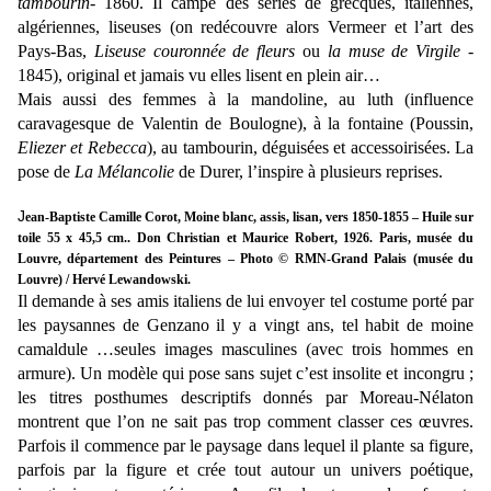
tambourin
- 1860. Il campe des séries de grecques, italiennes,
algériennes, liseuses (on redécouvre alors Vermeer et l’art des
Pays-Bas,
Liseuse couronnée de fleurs
ou
la muse de Virgile
-
1845), original et jamais vu elles lisent en plein air…
Mais aussi des femmes à la mandoline, au luth (influence
caravagesque de Valentin de Boulogne), à la fontaine (Poussin,
Eliezer et Rebecca
), au tambourin, déguisées et accessoirisées. La
pose de
La Mélancolie
de Durer, l’inspire à plusieurs reprises.
J
ean-Baptiste Camille Corot, Moine blanc, assis, lisan, vers 1850-1855 – Huile sur
toile 55 x 45,5 cm.. Don Christian et Maurice Robert, 1926. Paris, musée du
Louvre, département des Peintures – Photo © RMN-Grand Palais (musée du
Louvre) / Hervé Lewandowski.
Il demande à ses amis italiens de lui envoyer tel costume porté par
les paysannes de Genzano il y a vingt ans, tel habit de moine
camaldule …seules images masculines (avec trois hommes en
armure). Un modèle qui pose sans sujet c’est insolite et incongru ;
les titres posthumes descriptifs donnés par Moreau-Nélaton
montrent que l’on ne sait pas trop comment classer ces œuvres.
Parfois il commence par le paysage dans lequel il plante sa figure,
parfois par la figure et crée tout autour un univers poétique,