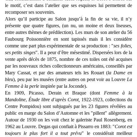
le motif, c’est dans l’atelier que ses esquisses lui permettent de
recomposer ses souvenirs.
Alors qu’il participe au Salon
jusqu’à
la fin de sa vie, il n’y
présente que quatre figures, (un nu, un moine et deux liseuses,
entre autres thèmes de prédilection). Les murs de son atelier du 56
F
aubourg Poissonnière en sont tapissés mais il les considère
comme une part plus expérimentale de sa production : "
ses folies,
ses petits singes
". Il a peur d’être mésestimé. Dispersées lors de la
vente après décès de 1875, nombre de ces toiles ont été acquises
par les nouveaux riches collectionneurs américains, conseillés par
Mary Cassat, et par des amateurs tels les Rouart (
la Dame en
bleu
), peu par les musées (entre autres on peut voir au Louvre
La
Femme à la perle
inspirée par la Joconde).
En 1909, Picasso, Derain et Braque (dont
Femme à la
Mandoline
,
Étude libre d’après Corot,
1922-1923, collections du
Centre Pompidou) sont subjugués par les 23 figures
révélées au
public en marge du Salon d’Automne et les "pillent" allègrement.
Autour de 1930 on les voit chez le galeriste Paul Rosenberg, en
1962 au Louvre. Degas qui confiait à Pissarro en 1883: "
Corot est
toujours le plus fort il a tout prévu
" le considérait meilleur