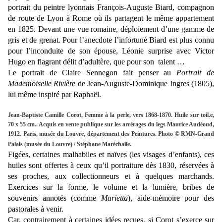
portrait du peintre lyonnais François-Auguste Biard, compagnon
de route de Lyon à Rome où ils partagent le même appartement
en 1825. Devant une vue romaine, déploiement d’une gamme de
gris et de grenat. Pour l’anecdote l’infortuné Biard est plus connu
pour l’inconduite de son épouse, Léonie surprise avec Victor
Hugo en flagrant délit d’adultère, que pour son talent …
Le portrait de Claire Sennegon fait penser au
Portrait de
Mademoiselle Rivière
de Jean-Auguste-Dominique Ingres (1805),
lui même inspiré par Raphaël.
Jean-Baptiste Camille Corot, Femme à la perle, vers 1868-1870. Huile sur toil.e,
70 x 55 cm.. Acquis en vente publique sur les arrérages du legs Maurice Audéoud,
1912. Paris, musée du Louvre, département des Peintures. Photo
©
RMN-Grand
Palais (musée du Louvre) / Stéphane Maréchalle.
Figées, certaines malhabiles et naïves (les visages d’enfants), ces
huiles sont offertes à ceux qu’il portraiture dès 1830, réservées à
ses proches, aux collectionneurs et à quelques marchands.
Exercices sur la forme, le volume et la lumière, bribes de
souvenirs annotés (comme
Marietta
), aide-mémoire pour des
pastorales à venir.
Car, contrairement à certaines idées reçues, si Corot s’exerce sur