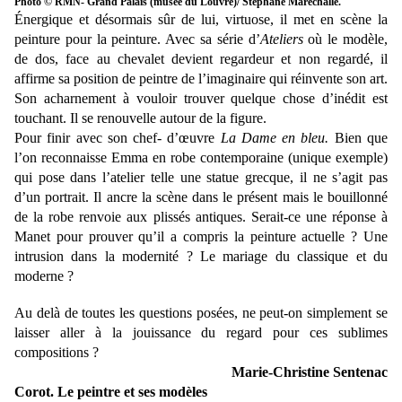
Photo © RMN- Grand Palais (musée du Louvre)/ Stéphane Maréchalle.
Énergique et désormais sûr de lui, virtuose, il met en scène la
peinture pour la peinture. Avec sa série d’
Ateliers
où le modèle,
de dos, face au chevalet devient regardeur et non regardé, il
affirme sa position de peintre de l’imaginaire qui réinvente son art.
Son acharnement à vouloir trouver quelque chose d’inédit est
touchant. Il se renouvelle autour de la figure.
Pour finir avec son chef- d’
œuvre
La Dame en bleu
.
Bien que
l’on reconnaisse Emma en robe contemporaine (unique exemple)
qui pose dans l’atelier telle une statue grecque, il ne s’agit pas
d’un portrait. Il ancre la scène dans le présent mais le bouillonné
de la robe renvoie aux plissés antiques. Serait-ce une réponse à
Manet pour prouver qu’il a compris la peinture actuelle ? Une
intrusion dans la modernité ? Le mariage du classique et du
moderne ?
Au delà de toutes les questions posées, ne peut-on simplement se
laisser aller à la jouissance du regard pour ces sublimes
compositions ?
Marie-Christine Sentenac
Corot. Le peintre et ses modèles