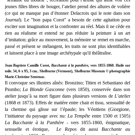
jeunes filles libres de bouger, l’atelier prend des allures de volière
(ce qui ne manque pas d’étonner Delacroix qui le note dans son
Journal
). Le "bon papa Corot" a besoin de cette agitation pour
exciter son imagination et la confronter au réel. Mais il ne cède en
rien au réalisme et entend ne pas réduire la peinture à un art
d’imitation; grâce au mouvement, la mémoire se remet en marche,
passé et présent se mélangent, les traits ne sont plus identifiables
et laissent place à une image archétypale qu'il
théâtralise
.
Jean-Baptiste Camille Corot,
Bacchante à la panthère,
vers 1855-1860. Huile sur
toile. 54, 6 x 95, 3 cm.. Shelburne (Vermont), Shelburne Museum © photographie
Marie-Christine Sentenac.
Il convoque ses illustres aînés: Bronzino; Titien et Sebastiano del
Piombo;
La Blonde Gasconne
(vers 1850), conservée dans son
atelier jusqu’à sa mort figure dans plusieurs versions de
L’atelie
r
(1868 et 1873). Effets de matière entre chair et tissu, sensualité de
la chemise qui glisse sur l’épaule; les Vénitiens (Giorgione,
l’initiateur du paysage avec nu:
La Tempête
entre 1500 et 1505)
La Bacchante à la Panthère -
vers 1855-1860, énigmatique,
sensuelle et érotique,
Le Repos
dit aussi
Bacchante au