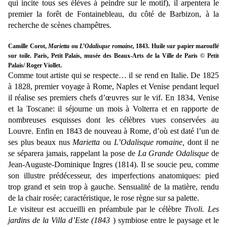
qui incite tous ses élèves à peindre sur le motif), il arpentera le
premier la forêt de Fontainebleau, du côté de Barbizon, à la
recherche de scènes champêtres.
Camille Corot,
Marietta
ou
L’Odalisque romaine,
1843.
Huile sur papier marouflé
sur toile. Paris, Petit Palais, musée des Beaux-Arts de la Ville de Paris © Petit
Palais/ Roger Viollet.
Comme tout artiste qui se respecte… il se rend en Italie. De 1825
à 1828, premier voyage à Rome, Naples et Venise pendant lequel
il réalise ses premiers chefs d’œuvres sur le vif. En 1834, Venise
et la Toscane: il séjourne un mois à Volterra et en rapporte de
nombreuses esquisses dont les célèbres vues conservées au
Louvre. Enfin en 1843 de nouveau à Rome, d’où est daté l’un de
ses plus beaux nus
Marietta
ou
L’Odalisque romaine,
dont il ne
se séparera jamais, rappelant la pose de
La Grande Odalisque
de
Jean-Auguste-Dominique Ingres (1814). Il se soucie peu, comme
son illustre prédécesseur, des imperfections anatomiques: pied
trop grand et sein trop à gauche. Sensualité de la matière, rendu
de la chair rosée; caractéristique, le rose règne sur sa palette.
Le visiteur est accueilli en préambule par le célèbre
Tivoli. Les
jardins de la Villa d’Este (1843
) symbiose entre le paysage et le