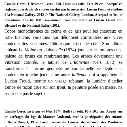
Camille Corot,
L’Italienne
, vers 1870. Huile sur toile. 73 x 59 cm.. Accepté en
règlement des droits de succession dus par la succession Lucian Freud et attribué
à la National Gallery, 2012 © The National Gallery. London. Accepted in lieu of
inheritance Tax by HM Government from the estate of Lucian Freud and
allocated to the National Gallery, 2012.
Topos monochromes de crème et de gris pour les chartreux en
robe blanche, variations qui détonnent confrontées aux vives
couleurs des costumes. Pittoresque laissé de côté.
Son ultime
tableau
Le Moine au violoncelle
(1874) joue sur les ombres et sa
palette de bruns est rembranesque
.
Les arbres deviennent une
vibration colorée, le tablier de
L’Italienne
(vers 1872)
se
transforme en forme géométrique sur laquelle se déploie la
couleur en touche jetée. Une autre
Italienne
qui a appartenu à
Lucian Freud, montre un visage rebutant, la lumière d’atelier
tombe de façon crue sur son front, la peinture posée en masse, ne
serait-elle pas le sujet ?
Camille Corot,
La Dame en bleu.
1874. Huile sur toile. 80 x 50,5 cm.. Acquis sur
les arrérages du legs de Maurice Audéoud, avec la participation des enfants
d’Henri Rouart, 1912- Paris, musée du Louvre, département des Peintures-