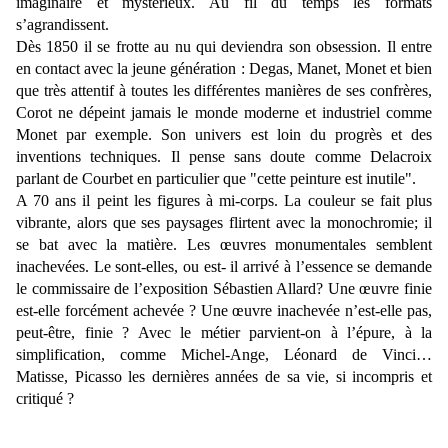
imaginaire et mystérieux. Au fil du temps les formats
s’agrandissent.
Dès 1850 il se frotte au nu qui deviendra son
obsession
. Il entre
en contact avec la jeune génération : Degas, Manet, Monet et bien
que très attentif à toutes les différentes manières de ses confrères,
Corot ne dépeint jamais le monde moderne et industriel comme
Monet par exemple. Son univers est loin du progrès et des
inventions techniques. Il pense sans doute comme Delacroix
parlant de Courbet en particulier que "cette peinture est inutile"
.
A 70 ans il peint les figures à mi-corps. La couleur se fait plus
vibrante, alors que ses paysages flirtent avec la monochromie; il
se bat avec la matière. Les œuvres monumentales semblent
inachevées. Le sont-elles, ou est- il arrivé à l’essence se demande
le commissaire de l’exposition Sébastien Allard? Une œuvre finie
est-elle forcément achevée ? Une œuvre inachevée n’est-elle pas,
peut-être, finie ? Avec le métier parvient-on à l’épure, à la
simplification, comme Michel-Ange, Léonard de Vinci…
Matisse, Picasso les dernières années de sa vie, si incompris et
critiqué ?