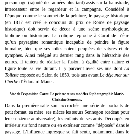
personnage (rajouté des années plus tard) assis sur la balustrade,
intercesseur entre le regardeur et la campagne. Considéré à
l’époque comme le sommet de la peinture, le paysage historique
(en 1817 est créé le concours du prix de Rome de paysage
historique) doit servir de décor à une scène mythologique,
biblique ou historique. La critique reproche à Corot de n’être
qu’un paysagiste romantique incapable de peindre la figure
humaine, bien que ses toiles soient peuplées de satyres et de
nymphes. Ainsi relégué au dernier rang dans la hiérarchie des
genres, il tentera de réaliser la fusion à égalité entre nature et
figure toute sa vie durant. Il y parvient avec ses nus dont
La
Toilette
exposée au Salon de 1859, trois ans avant
Le déjeuner sur
l’herbe
d’Édouard Manet.
Vue de l'exposition Corot. Le peintre et ses modèles © photographie Marie-
Christine Sentenac.
Dans la première salle sont accrochés une série de portraits de
petit format, sa mère, ses nièces les sœurs Sennegon (cadeau pour
leur seizième anniversaire), les enfants de ses amis. Découpés en
intérieur sur fond neutre ou en extérieur comme "déposés" dans le
paysage. L’influence ingresque se fait sentir, notamment dans le