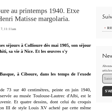
ure au printemps 1940. Etxe
Sui
Henri Matisse margolaria.
RS
017, 11:11am
ses séjours à Collioure dès mai 1905, son séjour
iti, sa vie à Nice. Et les œuvres s'y
New
Abonne
article
Basque, à Ciboure, dans les temps de l'exode
Email
 de 73 sur 40 centimètres, peinte en juin 1940,
nservée au musée Toulouse-Lautrec d'Albi, est le
uvenir. Et quatre dessins, dont celui du croquis
éon III de style Louis XV acheté par cette même