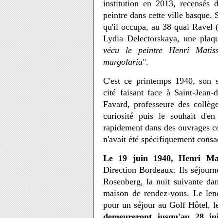
institution en 2013, recensés 
peintre dans cette ville basque. 
qu'il occupa, au 38 quai Ravel (a
Lydia Delectorskaya, une plaq
vécu le peintre Henri Matis
margolaria
".
C'est ce printemps 1940, son 
cité faisant face à Saint-Jean
Favard, professeure des collèg
curiosité puis le souhait d'e
rapidement dans des ouvrages co
n'avait été spécifiquement consa
Le 19 juin 1940, Henri Mati
Direction Bordeaux. Ils séjourn
Rosenberg, la nuit suivante da
maison de rendez-vous. Le lend
pour un séjour au Golf Hôtel, l
demeureront jusqu'au 28 ju