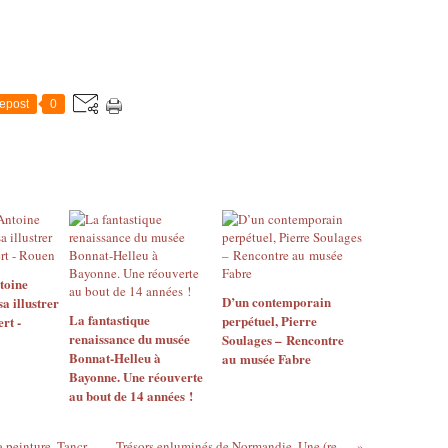
epost
0
toine
D’un contemporain
a illustrer
La fantastique
perpétuel, Pierre
rt -
renaissance du musée
Soulages – Rencontre
Bonnat-Helleu à
au musée Fabre
Bayonne. Une réouverte
au bout de 14 années !
Tancredi [Parmeggiani], le météorite de la peinture. Tancredi, il meteorite della pittura. Collezione Peggy Guggenheim
Trésors enluminés de Normandie. Une (re)découverte. Musée des Antiquités de Rouen