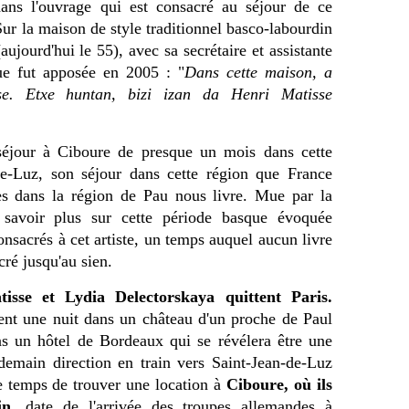
dans l'ouvrage qui est consacré au séjour de ce
Sur la maison de style traditionnel basco-labourdin
ujourd'hui le 55), avec sa secrétaire et assistante
ue fut apposée en 2005 : "
Dans cette maison, a
se. Etxe huntan, bizi izan da Henri Matisse
séjour à Ciboure de presque un mois dans cette
-de-Luz, son séjour dans cette région que France
es dans la région de Pau nous livre. Mue par la
n savoir plus sur cette période basque évoquée
nsacrés à cet artiste, un temps auquel aucun livre
cré jusqu'au sien.
sse et Lydia Delectorskaya quittent Paris.
ent une nuit dans un château d'un proche de Paul
ns un hôtel de Bordeaux qui se révélera être une
emain direction en train vers Saint-Jean-de-Luz
e temps de trouver une location à
Ciboure, où ils
in
, date de l'arrivée des troupes allemandes à