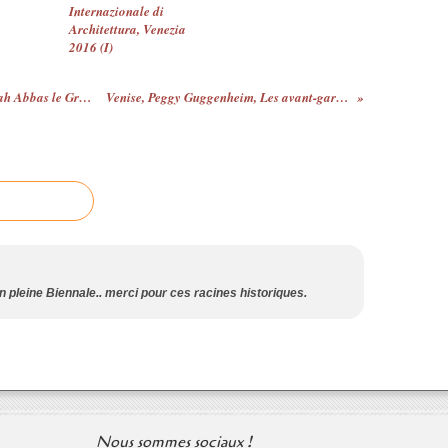
Internazionale di
Architettura, Venezia
2016 (I)
Venise, Palais ducal. Les cadeaux du Shah Abbas le Grand à la Sérénissime. Relations diplomatiques entre la République de Venise et la Perse Safavide
Venise, Peggy Guggenheim, Les avant-gardes à la fin du siècle à Paris. Signac, Bonnard, Redon et leurs contemporains
en pleine Biennale.. merci pour ces racines historiques.
Nous sommes sociaux !