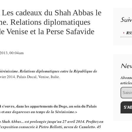
. Les cadeaux du Shah Abbas le
Sui
me. Relations diplomatiques
e Venise et la Perse Safavide
RS
 2013, 00:04am
New
érénissime. Relations diplomatiques entre la République de
ier 2014. Palais Ducal, Venise, Italie.
Abonne
article
Email
s'ouvre, dans les appartements du Doge, au sein du Palais
s et
aux dogaresses au temps de la Sérénissime.>
 Shah Abbas... est pr
olongée jusqu'au 27 avril 2014. Profitez-en
'exposition consacrée à Pietro Be
llotti, neveu d
e Canaletto. 45