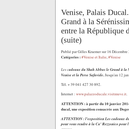
Venise, Palais Ducal
Grand à la Sérénissi
entre la République d
(suite)
Publié par Gilles Kraemer sur 16 Décembre
Catégories :
#Venise et Italie
,
#Venise
Les c
adeaux du Shah Abbas le Grand à la S
.
Venise et la Perse Safavide
Jusqu'au 12 janv
Tél. + 39 041 427 30 892.
Internet :
www.palazzoducale.visitmuve.it
.
ATTENTION : à partir du 10 janvier 2014 
ducal, une exposition consacrée aux Doge
ATTENTION : l'exposition Les cadea
ux du
pour vous rendre à la Ca' Rezzonico pour l