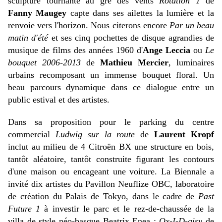
sculpture tournante au gré des vents
Rotation 1
de
Fanny Maugey
capte dans ses ailettes la lumière et la
renvoie vers l'horizon. Nous citerons encore
Par un beau
matin d'été
et ses cinq pochettes de disque agrandies de
musique de films des années 1960 d'
Ange Leccia
ou
Le
bouquet 2006-2013
de
Mathieu Mercier
, luminaires
urbains recomposant un immense bouquet floral. Un
beau parcours dynamique dans ce dialogue entre un
public estival et des artistes.
Dans sa proposition pour le parking du centre
commercial
Ludwig sur la route
de
Laurent Kropf
inclut au milieu de 4 Citroën BX une structure en bois,
tantôt aléatoire, tantôt construite figurant les contours
d'une maison ou encageant une voiture. La Biennale a
invité dix artistes du Pavillon Neuflize OBC, laboratoire
de création du Palais de Tokyo, dans le cadre de
Past
Future 1
à investir le parc et le rez-de-chaussée de la
villa de style néo-basque Beatrix Enea ;
Ox-I-D-aisy
de