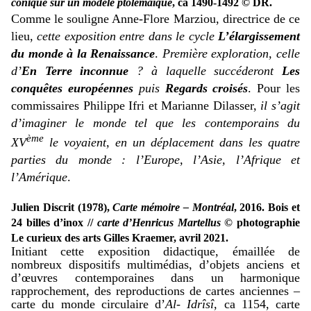
conique sur un modèle ptolémaïque
, ca 1490-1492 © DR.
Comme le souligne Anne-Flore Marziou, directrice de ce
lieu,
cette exposition entre dans le cycle
L’élargissement
du monde à la Renaissance
.
Première exploration, celle
d’
En Terre inconnue
? à laquelle succéderont
Les
conquêtes européennes
puis
Regards croisés
.
Pour les
commissaires Philippe Ifri et Marianne Dilasser,
il s’agit
d’imaginer le monde tel que les contemporains du
ème
XV
le voyaient, en un déplacement dans les quatre
parties du monde : l’Europe, l’Asie, l’Afrique et
l’Amérique
.
Julien Discrit (1978),
Carte mémoire – Montréal
, 2016. Bois et
24 billes d’inox //
carte d’Henricus Martellus
© photographie
Le curieux des arts Gilles Kraemer, avril 2021.
Initiant cette exposition didactique, émaillée de
nombreux dispositifs multimédias, d’objets anciens et
d’œuvres contemporaines dans un harmonique
rapprochement, des reproductions de cartes anciennes –
carte du monde circulaire d’
Al- Idrîsî
, ca 1154, carte