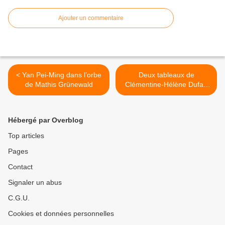
Ajouter un commentaire
< Yan Pei-Ming dans l’orbe
Deux tableaux de
de Mathis Grünewald
Clémentine-Hélène Dufau
acquis par la mairie de
Cambo-les-Bains >
Hébergé par Overblog
Top articles
Pages
Contact
Signaler un abus
C.G.U.
Cookies et données personnelles