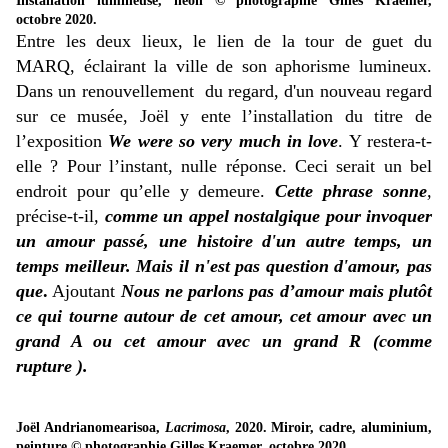
Installation lumineuse, néon © photographie Gilles Kraemer,
octobre 2020.
Entre les deux lieux, le lien de la tour de guet du
MARQ, éclairant la ville de son aphorisme lumineux.
Dans un renouvellement du regard, d'un nouveau regard
sur ce musée, Joël y ente l’installation du titre de
l’exposition
We were so very much in love
. Y restera-t-
elle ? Pour l’instant, nulle réponse. Ceci serait un bel
endroit pour qu’elle y demeure.
Cette phrase sonne
,
précise-t-il
,
comme un appel nostalgique pour invoquer
un amour passé, une histoire d'un autre temps, un
temps meilleur. Mais il n'est pas question d'amour, pas
que
.
Ajoutant
Nous ne parlons pas d’amour mais plutôt
ce qui tourne autour de cet amour, cet amour avec un
grand A ou cet amour avec un grand R (comme
rupture ).
Joël Andrianomearisoa,
Lacrimosa
, 2020. Miroir, cadre, aluminium,
peinture © photographie Gilles Kraemer, octobre 2020.