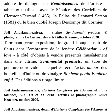
adopte le dialogue de
Reminiscences
de l’artiste –
tableaux textiles - avec le Sépulcre des Cordeliers de
Clermont-Ferrand (1465), la Pallas de Léonard Sarson
(1581) ou le bien oublié Joseph Descomps dit Cormier.
Joël Andrianomearisoa, vitrine
Sentimental products
©
photographie Le Curieux des arts Gilles Kraemer, octobre 2020.
Terminant cette exposition, le grand bouquet noir de
fleurs dans l’embrasure de la fenêtre
Célébration - of
love
-
à côté d’objets à vendre présentés muséalement
dans une vitrine,
S
entimental products
, un tube de
peinture noire vide sur lequel est écrit
Le bel amour
, des
bouteilles d'huile ou de vinaigre
Bonheur perdu Bonheur
enfui
. Des éditions à tirage limité.
Joël Andrianomearisoa,
Horizons Complexes (de l’Amour et d’une
romance) VII, XII et XI
, 2018. Textiles
© photographie Gilles
Kraemer, octobre 2020.
Joël Andrianomearisoa, détail d'
Horizons Complexes (de l’Amour et