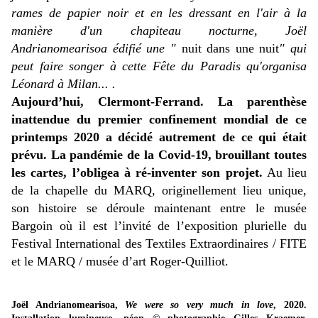
rames de papier noir et en les dressant en l'air à la
manière d'un chapiteau nocturne, Joël
Andrianomearisoa édifié une "
nuit dans une nuit
" qui
peut faire songer à cette Fête du Paradis qu'organisa
Léonard à Milan... .
Aujourd’hui, Clermont-Ferrand. La parenthèse
inattendue du premier confinement mondial de ce
printemps 2020 a décidé autrement de ce qui était
prévu. La pandémie de la Covid-19, brouillant toutes
les cartes, l’obligea à ré-inventer son projet.
Au lieu
de la chapelle du MARQ, originellement lieu unique,
son histoire se déroule maintenant entre le musée
Bargoin où il est l’invité de l’exposition plurielle du
Festival International des Textiles Extraordinaires / FITE
et le MARQ / musée d’art Roger-Quilliot.
Joël Andrianomearisoa,
We were so very much in love
, 2020.