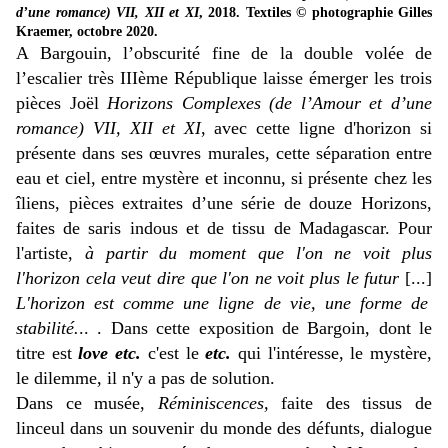
d’une romance) VII, XII et XI
, 2018. Textiles
© photographie Gilles
Kraemer, octobre 2020.
A Bargouin, l’obscurité fine de la double volée de
l’escalier très IIIème République laisse émerger les trois
pièces Joël
Horizons Complexes (de l’Amour et d’une
romance) VII, XII et XI
, avec cette ligne d'horizon si
présente dans ses œuvres murales, cette séparation entre
eau et ciel, entre mystère et inconnu, si présente chez les
îliens, pièces extraites d’une série de douze Horizons,
faites de saris indous et de tissu de Madagascar. Pour
l'artiste,
à partir du moment que l'on ne voit plus
l'horizon cela veut dire que l'on ne voit plus le futur
[...]
L'horizon est comme une ligne de vie, une forme de
stabilité.
.. . Dans cette exposition de Bargoin, dont le
titre est
love etc.
c'est le
etc.
qui l'intéresse, le mystère,
le dilemme, il n'y a pas de solution.
Dans ce musée,
Réminiscences,
faite des tissus de
linceul dans un souvenir du monde des défunts, dialogue