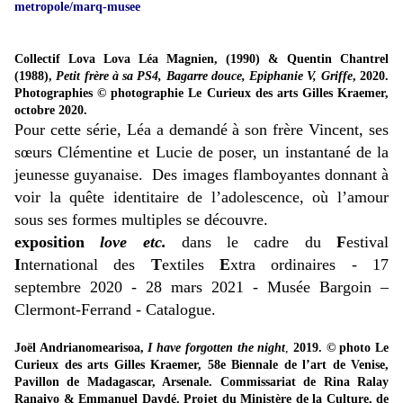
metropole/marq-musee
Collectif Lova Lova Léa Magnien, (1990) & Quentin Chantrel
(1988),
Petit frère à sa PS4, Bagarre douce, Epiphanie V, Griffe
, 2020.
Photographies © photographie Le Curieux des arts Gilles Kraemer,
octobre 2020.
Pour cette série, Léa a demandé à son frère Vincent, ses
sœurs Clémentine et Lucie de poser, un instantané de la
jeunesse guyanaise.
Des images flamboyantes donnant à
voir la quête identitaire de l’adolescence, où l’amour
sous ses formes multiples se découvre.
exposition
love etc.
dans le cadre du
F
estival
I
nternational des
T
extiles
E
xtra ordinaires - 17
septembre 2020 - 28 mars 2021 - Musée Bargoin –
Clermont-Ferrand - Catalogue.
Joël Andrianomearisoa,
I have forgotten the night
,
2019. © photo Le
Curieux des arts Gilles Kraemer, 58e Biennale de l’art de Venise,
Pavillon de Madagascar, Arsenale. Commissariat de Rina Ralay
Ranaivo & Emmanuel Daydé. Projet du Ministère de la Culture, de