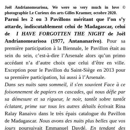
Joël Andrianomearisoa, We were so very much in love ©
photographie Le Curieux des arts Gilles Kraemer, octobre 2020.
Parmi les 2 ou 3 Pavillons méritant que l’on s’y
attarde, indiscutablement celui de Madagascar, celui
de
I
HAVE FORGOTTEN THE NIGHT
de Joël
Andrianomearisoa (1977, Antananarivo)
. Pour sa
première participation à la Biennale, le Pavillon était au
sein du sein, c’est-à-dire l’Arsenale alors qu’un primo
accédant n’a d’autre choix que celui d’être en ville.
Exception pour le Pavillon du Saint-Siège en 2013 pour
sa première participation, lui aussi à l’Arsenale.
Dans ses nuits sans sommeil, il s'en souvient
Face à ce
foisonnement de papiers en cascades, qui nous défie par
sa démesure et sa rigueur, le noir, tantôt sobre tantôt
éclatant, prime sur tous les autres détails
écrivait Rina
Ralay Ranaivo dans le très épais catalogue du Pavillon
de Madagascar.
Nous avons des nuits plus belles que vos
jours
poursuivait Emmanuel Daydé.
En tendant des