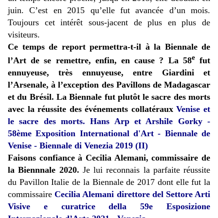
juin. C’est en 2015 qu’elle fut avancée d’un mois.
Toujours cet
intérêt sous-jacent de plus en plus de
visiteurs.
Ce temps de report permettra-t-il à la Biennale de
e
l’Art de se remettre, enfin, en cause ? La 58
fut
ennuyeuse, très ennuyeuse, entre Giardini et
l’Arsenale, à l’exception des Pavillons de Madagascar
et du Brésil. La Biennale fut plutôt le sacre des morts
avec la réussite des événements collatéraux
Venise et
le sacre des morts. Hans Arp et Arshile Gorky -
58ème Exposition International d'Art - Biennale de
Venise - Biennale di Venezia 2019 (II)
Faisons confiance à Cecilia Alemani, commissaire de
la Biennnale 2020.
Je lui
reconnais la parfaite réussite
du Pavillon Italie de la Biennale de 2017 dont elle fut la
commissaire
Cecilia Alemani direttore del Settore Arti
Visive e curatrice della 59e Esposizione