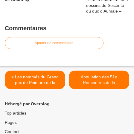
Commentaires
Ajouter un commentaire
< Les nommés du Grand
Annulation des 51e
prix de Peinture de la
Rencontres de la
Fondation Simone et Cino
photographie d’Arles - 2020
Del Duca - Institut de
>
France (II). Actualisation au
Hébergé par Overblog
26 mai 2020
Top articles
Pages
Contact