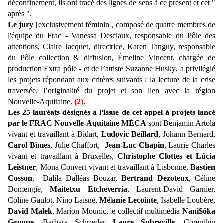
déconfinement, ils ont tracé des lignes de sens à ce présent et cet "
après ".
Le jury
[exclusivement féminin], composé de quatre membres de
l'équipe du Frac - Vanessa Desclaux, responsable du Pôle des
attentions,
Claire Jacquet, directrice, Karen Tanguy, responsable
du Pôle collection & diffusion, Émeline Vincent, chargée de
production Extra pôle - et de l’artiste Suzanne Husky
, a privilégié
les projets répondant aux critères suivants : la lecture de la crise
traversée, l’originalité du projet et son lien avec la région
Nouvelle-Aquitaine.
(2).
Les 25 lauréats
désignés à l'issue de cet appel à projets lancé
par le FRAC Nouvelle-Aquitaine MÉCA
sont Benjamin Artola
vivant et travaillant à Bidart,
Ludovic Beillard
, Johann Bernard,
Carol Bîmes
, Julie Chaffort,
Jean-Luc Chapin
, Laurie Charles
vivant et travaillant à Bruxelles,
Christophe Clottes et Lúcia
Leistner
, Mona Convert vivant et travaillant à Lisbonne,
Bastien
Cosson
, Dalila Dalléas Bouzar,
Bertrand Dezoteux
, Céline
Domengie,
Maitetxu Etcheverria
, Laurent-David Garnier,
Coline Gaulot, Nino Laisné,
Mélanie Lecointe
, Isabelle Loubère,
David Malek
, Marion Mounic, le collectif multimédia
Nani$ôka
Groupe
, Barbara Schrœder,
Laure Subreville
, Corenthin