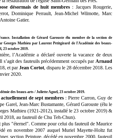
la restauration de l'église Saint-Germain des Prés.
mpose désormais de huit membres
: Jacques Rougerie,
rrot, Dominique Perrault, Jean-Michel Wilmotte, Marc
Antoine Gatier.
France. Installation de Gérard Garouste élu membre de la section de
ar Georges Mathieu par Laurent Petitgirard de l'Académie des beaux-
l, 23 octobre 2019.
ière, l’Académie a déclaré ouverte la vacance de deux
. Il s’agit des fauteuils précédemment occupés par
Arnaud
018, et par
Jean Cortot
, disparu le 28 décembre 2018. Les
anvier 2020.
mie des beaux-arts / Juliette Agnel, 23 octobre 2019.
 actuellement de sept membres
: Pierre Carron, Guy de
pe Garel, Jean-Marc Bustamante, Gérard Garouste
(élu le
rges Mathieu (1921-2012), installé le 23 octobre 2019)
&
il 2018, au fauteuil de Chu Teh-Chun).
t plus "éternel". Comme pour celui du fauteuil de Maurice
écédé en novembre 2007 auquel
Muriel Mayette-Holtz
fut
ner, section Peinture, décédé en novembre 2000, fauteuil