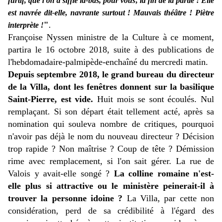
furtif, que l'on a sifflé là-bas, pour vous, la fin de la partie ! Elle
est navrée dit-elle, navrante surtout ! Mauvais théâtre ! Piètre
"
.
interprète !
Françoise Nyssen ministre de la Culture à ce moment,
partira le 16 octobre 2018, suite à des publications de
l'
hebdomadaire-palmipède-enchaîné du mercredi matin.
Depuis septembre 2018, le grand bureau du directeur
de la Villa, dont les fenêtres donnent sur la basilique
Saint-Pierre, est vide.
Huit mois se sont écoulés. Nul
remplaçant. Si son départ était tellement acté, après sa
nomination qui souleva nombre de critiques, pourquoi
n'avoir pas déjà le nom du nouveau directeur ? Décision
trop rapide ? Non maîtrise ? Coup de tête ? Démission
rime avec remplacement, si l'on sait gérer. La rue de
Valois y avait-elle songé ?
La colline romaine n'est-
elle plus si attractive ou le ministère peinerait-il à
trouver la personne idoine ?
La Villa, par cette non
considération, perd de sa crédibilité à l'égard des