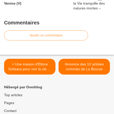
Venice (V)
Commentaires
Ajouter un commentaire
< Une maison d'Ettore
Annonce des 12 artistes
Sottsass pour voir la vie en
nommés de La Bourse
Memphis
Révélations Emerige 2019.
Prix ex-æquo 1 immeuble 1
œuvre décerné à Emerige
Hébergé par Overblog
pour une œuvre d’Éva
Jospin. >
Top articles
Pages
Contact