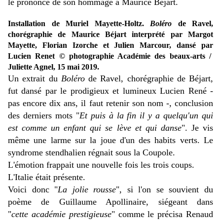
le prononcé de son hommage à Maurice Béjart.
Installation de Muriel Mayette-Holtz.
Boléro
de Ravel,
chorégraphie de Maurice Béjart interprété par Margot
Mayette, Florian Izorche et Julien Marcour, dansé par
Lucien Renet © photographie Académie des beaux-arts /
Juliette Agnel, 15 mai 2019.
Un extrait du
Boléro
de Ravel, chorégraphie de Béjart,
fut dansé par le prodigieux et lumineux Lucien René -
pas encore dix ans, il faut retenir son nom -, conclusion
des derniers mots "
Et puis à la fin il y a quelqu'un qui
est comme un enfant qui se lève et qui danse
". Je vis
même une larme sur la joue d'un des habits verts.
Le
syndrome stendhalien régnait sous la Coupole.
L'émotion frappait une nouvelle fois les trois coups.
L'Italie était présente.
Voici donc "
La jolie rousse
", si l'on se souvient du
poème de Guillaume Apollinaire, siégeant dans
"
cette
académie prestigieuse
" comme le précisa Renaud