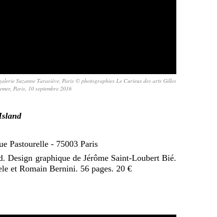
 galerie Suzanne Tarasiève, Paris © photographies Le Curieux des arts Gilles
emer, Paris, 10 septembre 2016
Island
rue Pastourelle - 75003 Paris
d. Design graphique de Jérôme Saint-Loubert Bié.
le et Romain Bernini. 56 pages. 20 €