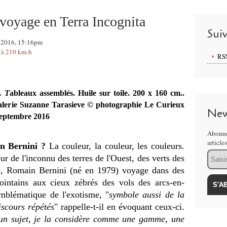
voyage en Terra Incognita
Sui
e 2016, 15:16pm
 à 210 km-h
RS
. T
ableaux assemblés. Huile sur toile. 200 x 160 cm..
 galerie Suzanne Tarasieve © photographie Le Curieux
New
 septembre 2016
Abonne
article
 Bernini ?
La couleur, la couleur, les couleurs.
Email
r de l'inconnu des terres de l'Ouest, des verts des
re, Romain Bernini (né en 1979) voyage dans des
ointains aux cieux zébrés des vols des arcs-en-
emblématique de l'exotisme, "
symbole aussi de la
iscours répétés
" rappelle-t-il en évoquant ceux-ci.
s un sujet, je la considère comme une gamme, une