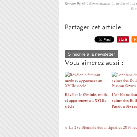
Romain Bernini. Remerciements à l'artiste et à la
Kra
Partager cet article
R
S'inscrire à la newsletter
Vous aimerez aussi :
​​​​​​​Révéler le féminin, mode
L’or blanc dan
et apparences au XVIIIe
veines des Rot
siècle
Passion Sèvres