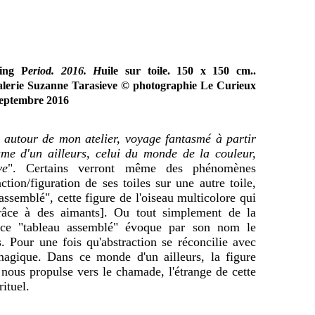
ting P
eriod. 2016. H
uile sur toile. 150 x 150 cm..
 galerie Suzanne Tarasieve © photographie Le Curieux
 septembre 2016
autour de mon atelier, voyage fantasmé à partir
sme d'un ailleurs, celui du monde de la couleur,
ve
". Certains verront même des phénomènes
ction/figuration de ses toiles sur une autre toile,
assemblé", cette figure de l'oiseau multicolore qui
[grâce à des aimants]. Ou tout simplement de la
 ce "tableau assemblé" évoque par son nom le
s. Pour une fois qu'abstraction se réconcilie avec
magique. Dans ce monde d'un ailleurs, la figure
nous propulse vers le chamade, l'étrange de cette
rituel.