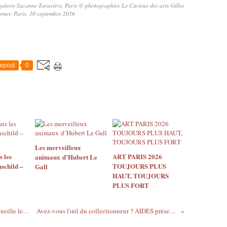
 galerie Suzanne Tarasiève, Paris © photographies Le Curieux des arts Gilles
emer, Paris, 10 septembre 2016
epost
0
Les merveilleux
s les
ART PARIS 2026
animaux d’Hubert Le
hschild –
TOUJOURS PLUS
Gall
HAUT, TOUJOURS
PLUS FORT
La 28e Biennale des antiquaires 2016 recueille les fruits de la ... réussite (III)
Avez-vous l'œil du collectionneur ? AIDES présente ART PROTECTS 2016