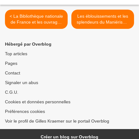
< La Bibliothèque nationale
Les éblouissements et les
de France et les ouvrages
splendeurs du Maniérisme
de la Réserve des livres
de la Prague impériale :
rares. Éloge de la rareté
Bartholomeus Spranger.
autour de cent trésors.
Metropolitan Museum of
Hébergé par Overblog
Art, New York >
Top articles
Pages
Contact
Signaler un abus
C.G.U.
Cookies et données personnelles
Préférences cookies
Voir le profil de Gilles Kraemer sur le portail Overblog
Créer un blog sur Overblog