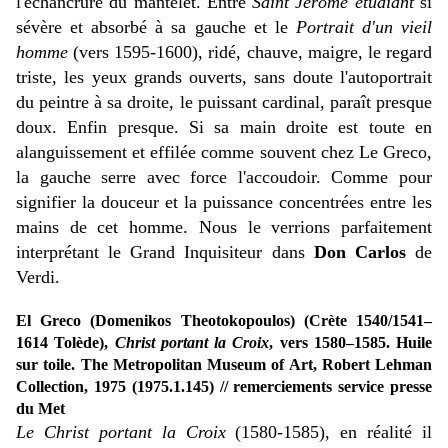
l'échancrure du mantelet. Entre
Saint Jérôme étudiant
si
sévère et absorbé à sa gauche et le
Portrait d'un vieil
homme
(vers 1595-1600), ridé, chauve, maigre, le regard
triste, les yeux grands ouverts, sans doute l'autoportrait
du peintre à sa droite, le puissant cardinal, paraît presque
doux. Enfin presque. Si sa main droite est toute en
alanguissement et effilée comme souvent chez Le Greco,
la gauche serre avec force l'accoudoir. Comme pour
signifier la douceur et la puissance concentrées entre les
mains de cet homme. Nous le verrions parfaitement
interprétant le Grand Inquisiteur dans
Don Carlos
de
Verdi.
El Greco (Domenikos Theotokopoulos) (Crète 1540/1541–
1614 Tolède),
Christ portant la Croix
, vers 1580–1585. Huile
sur toile. The Metropolitan Museum of Art, Robert Lehman
Collection, 1975 (1975.1.145) // remerciements service presse
du Met
Le Christ portant la Croix
(1580-1585), en réalité il