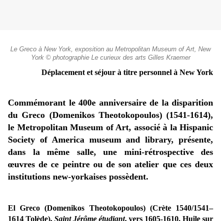
Le Greco à New York, exposition au Metropolitan Museum of Art, New
York © photographie Le curieux des arts Gilles Kraemer
Déplacement et séjour à titre personnel à New York
Commémorant le 400e anniversaire de la
disparition
du Greco (Domenikos Theotokopoulos) (1541-1614),
le Metropolitan Museum of Art, associé à la Hispanic
Society of America museum
and library, présente,
dans la même salle, une mini-rétrospective des
œuvres de ce peintre ou de son atelier que ces deux
institutions new-yorkaises possèdent.
El Greco (Domenikos Theotokopoulos) (Crète 1540/1541–
1614 Tolède),
Saint Jérôme étudiant
, vers 1605-1610. Huile sur