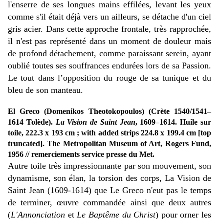
l'enserre de ses longues mains effilées, levant les yeux
comme s'il était déjà vers un ailleurs, se détache d'un ciel
gris acier. Dans cette approche frontale, très rapprochée,
il n'est pas représenté dans un moment de douleur mais
de profond détachement, comme paraissant serein, ayant
oublié toutes ses souffrances endurées lors de sa Passion.
Le tout dans l’opposition du rouge de sa tunique et du
bleu de son manteau.
El Greco (Domenikos Theotokopoulos) (Crète 1540/1541–
1614 Tolède).
La Vision de Saint Jean
, 1609–1614. Huile sur
toile, 222.3 x 193 cm ; with added strips 224.8 x 199.4 cm [top
truncated]. The Metropolitan Museum of Art, Rogers Fund,
1956 // remerciements service presse du Met.
Autre toile très impressionnante par son mouvement, son
dynamisme, son élan, la torsion des corps, La Vision de
Saint Jean (1609-1614) que Le Greco n'eut pas le temps
de terminer, œuvre commandée ainsi que deux autres
(
L'Annonciation
et
Le Baptême du Christ
) pour orner les