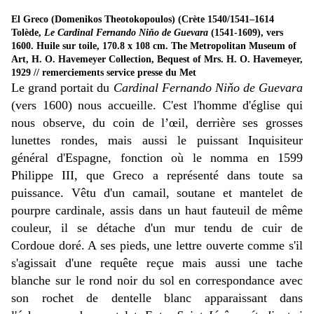
El Greco (Domenikos Theotokopoulos) (Crète 1540/1541–1614
Tolède,
Le Cardinal Fernando Niňo de Guevara
(1541-1609), vers
1600. Huile sur toile, 170.8 x 108 cm. The Metropolitan Museum of
Art, H. O. Havemeyer Collection, Bequest of Mrs. H. O. Havemeyer,
1929 // remerciements service presse du Met
Le grand portait du
Cardinal Fernando Niňo de Guevara
(vers 1600) nous accueille. C'est l'homme d'église qui
nous observe, du coin de l’œil, derrière ses grosses
lunettes rondes, mais aussi le puissant Inquisiteur
général d'Espagne, fonction où le nomma en 1599
Philippe III, que Greco a représenté dans toute sa
puissance. Vêtu d'un camail, soutane et mantelet de
pourpre cardinale, assis dans un haut fauteuil de même
couleur, il se détache d'un mur tendu de cuir de
Cordoue doré. A ses pieds, une lettre ouverte comme s'il
s'agissait d'une requête reçue mais aussi une tache
blanche sur le rond noir du sol en correspondance avec
son rochet de dentelle blanc apparaissant dans