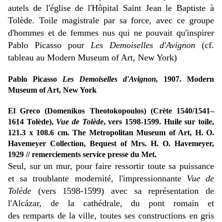
autels de l'église de l'Hôpital Saint Jean le Baptiste à
Tolède. Toile magistrale par sa force, avec ce groupe
d'hommes et de femmes nus qui ne pouvait qu'inspirer
Pablo Picasso pour
Les Demoiselles d'Avignon
(cf.
tableau au Modern Museum of Art, New York)
Pablo Picasso
Les Demoiselles d'Avignon,
1907. Modern
Museum of Art, New York
El Greco (Domenikos Theotokopoulos) (Crète 1540/1541–
1614 Tolède),
Vue de Tolède
, vers 1598-1599. Huile sur toile,
121.3 x 108.6 cm. The Metropolitan Museum of Art, H. O.
Havemeyer Collection, Bequest of Mrs. H. O. Havemeyer,
1929 // remerciements service presse du Met.
Seul, sur un mur, pour faire ressortir toute sa puissance
et sa troublante modernité, l'impressionnante
Vue de
Tolède
(vers 1598-1599) avec sa représentation de
l'Alcázar, de la cathédrale, du pont romain et
des remparts de la ville, toutes ses constructions en gris