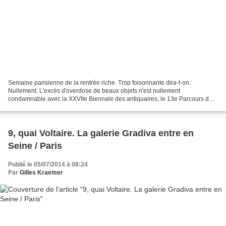
Semaine parisienne de la rentrée riche. Trop foisonnante dira-t-on.
Nullement. L'excès d'overdose de beaux objets n'est nullement
condamnable avec la XXVIIe Biennale des antiquaires, le 13e Parcours des
mondes (salon international des arts premiers) et...
9, quai Voltaire. La galerie Gradiva entre en
Seine / Paris
Publié le 05/07/2014 à 08:24
Par
Gilles Kraemer