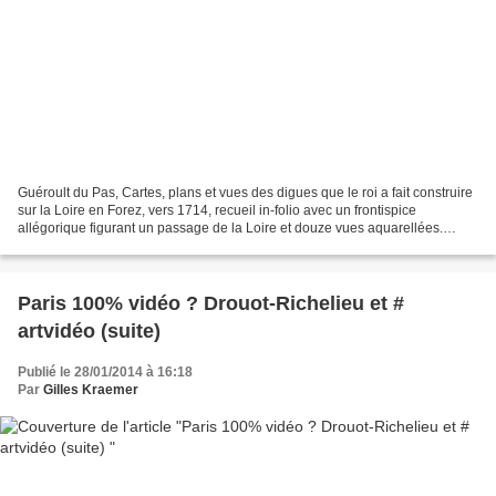
Guéroult du Pas, Cartes, plans et vues des digues que le roi a fait construire
sur la Loire en Forez, vers 1714, recueil in-folio avec un frontispice
allégorique figurant un passage de la Loire et douze vues aquarellées.
L'ouvrage est relié aux armes...
Paris 100% vidéo ? Drouot-Richelieu et #
artvidéo (suite)
Publié le 28/01/2014 à 16:18
Par
Gilles Kraemer