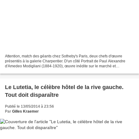
Attention, match des géants chez Sotheby's Paris, deux chefs d'œuvre
présentés à la galerie Charpentier. D'un côté Portrait de Paul Alexandre
d'Amedeo Modigliani (1884-1920), œuvre inédite sur le marché et
conservée par les héritiers de Paul Alexandre,...
Le Lutetia, le célèbre hôtel de la rive gauche.
Tout doit disparaître
Publié le 13/05/2014 à 23:56
Par
Gilles Kraemer