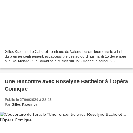
Gilles Kraemer Le Cabaret horrifique de Valérie Lesort, tourné juste à la fin
du premier confinement, est accessible dès aujourd’hui mardi 15 décembre
sur TV5 Monde Plus , avant sa diffusion sur TV5 Monde le soir du 25
décembre 2020.
https://www.tv5mondeplus.com/player/106859656_74079A?
genre=Musique...
Une rencontre avec Roselyne Bachelot à l’Opéra
Comique
Publié le 27/06/2020 à 22:43
Par
Gilles Kraemer