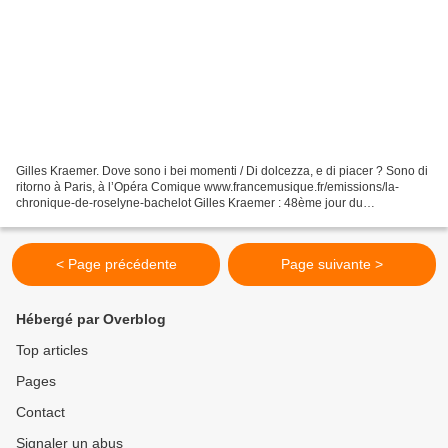
Gilles Kraemer. Dove sono i bei momenti / Di dolcezza, e di piacer ? Sono di
ritorno à Paris, à l’Opéra Comique www.francemusique.fr/emissions/la-
chronique-de-roselyne-bachelot Gilles Kraemer : 48ème jour du
déconfinement. Nous sommes à quelques minutes,...
< Page précédente
Page suivante >
Hébergé par Overblog
Top articles
Pages
Contact
Signaler un abus