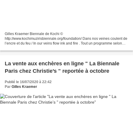
Gilles Kraemer Biennale de Kochi ©
http://www.kochimuzirisbiennale.org/foundation/ Dans nos veines coulent de
l’encre et du feu / In our veins flow ink and fire . Tout un programme selon
l'intitulé de cette 5e édition de la Biennale de Kochi-Muziris....
La vente aux enchères en ligne " La Biennale
Paris chez Christie’s " reportée à octobre
Publié le 16/07/2020 à 22:42
Par
Gilles Kraemer