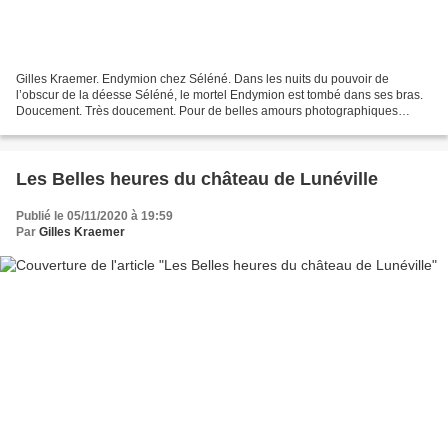
Gilles Kraemer. Endymion chez Séléné. Dans les nuits du pouvoir de
l’obscur de la déesse Séléné, le mortel Endymion est tombé dans ses bras.
Doucement. Très doucement. Pour de belles amours photographiques
versaillaises. Patrick Hourcade, le Monstre des...
Les Belles heures du château de Lunéville
Publié le 05/11/2020 à 19:59
Par
Gilles Kraemer