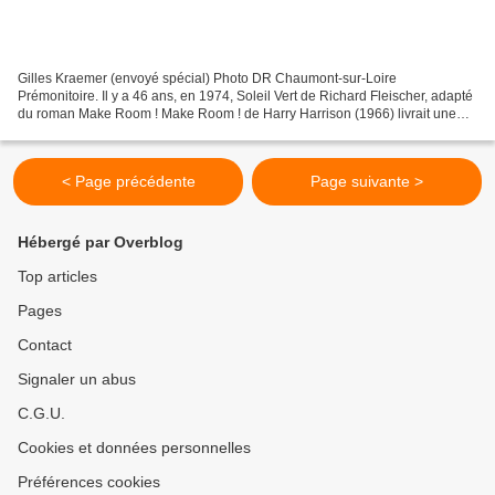
Gilles Kraemer (envoyé spécial) Photo DR Chaumont-sur-Loire
Prémonitoire. Il y a 46 ans, en 1974, Soleil Vert de Richard Fleischer, adapté
du roman Make Room ! Make Room ! de Harry Harrison (1966) livrait une
vision impitoyable de New York en 2022, un...
< Page précédente
Page suivante >
Hébergé par Overblog
Top articles
Pages
Contact
Signaler un abus
C.G.U.
Cookies et données personnelles
Préférences cookies