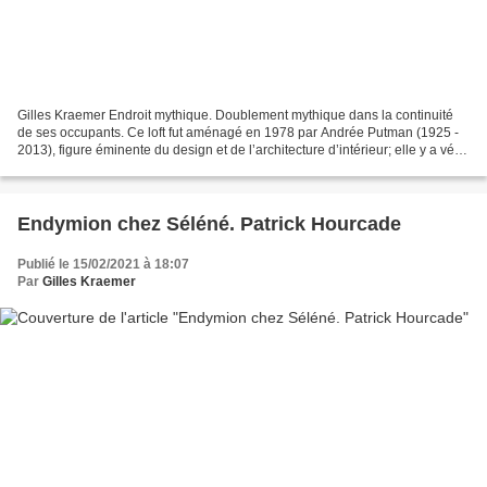
Gilles Kraemer Endroit mythique. Doublement mythique dans la continuité
de ses occupants. Ce loft fut aménagé en 1978 par Andrée Putman (1925 -
2013), figure éminente du design et de l’architecture d’intérieur; elle y a vécu
jusqu’à sa mort. Il fut racheté...
Endymion chez Séléné. Patrick Hourcade
Publié le 15/02/2021 à 18:07
Par
Gilles Kraemer