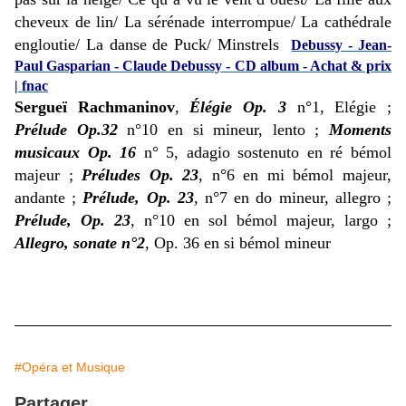
cheveux de lin/ La sérénade interrompue/ La cathédrale
engloutie/ La danse de Puck/ Minstrels
Debussy - Jean-
Paul Gasparian - Claude Debussy - CD album - Achat & prix
| fnac
Sergueï Rachmaninov
,
Élégie Op. 3
n°1, Elégie ;
Prélude Op.32
n°10 en si mineur, lento ;
Moments
musicaux Op. 16
n° 5, adagio sostenuto en ré bémol
majeur ;
Préludes Op. 23
, n°6 en mi bémol majeur,
andante ;
Prélude, Op. 23
, n°7 en do mineur, allegro ;
Prélude, Op. 23
, n°10 en sol bémol majeur, largo ;
Allegro, sonate n°2
, Op. 36 en si bémol mineur
#Opéra et Musique
Partager