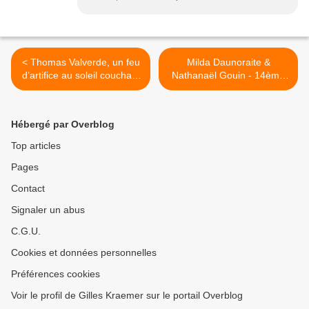
< Thomas Valverde, un feu
​​​​​​​Milda Daunoraite &
d’artifice au soleil couchant
Nathanaël Gouin - 14ème
- 14ème Biarritz Piano
Biarritz Piano Festival, été
Festival, été 2023 (I)
2023 (III) >
Hébergé par Overblog
Top articles
Pages
Contact
Signaler un abus
C.G.U.
Cookies et données personnelles
Préférences cookies
Voir le profil de Gilles Kraemer sur le portail Overblog