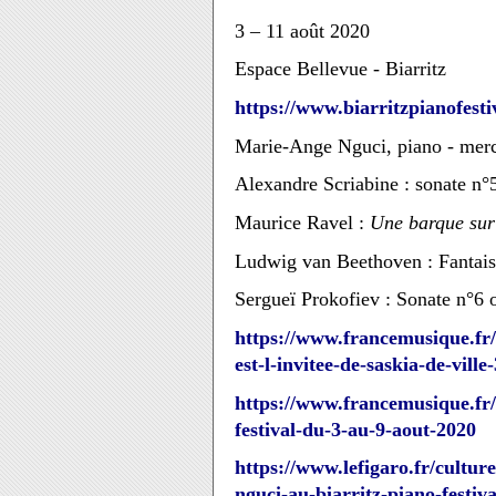
3 – 11 août 2020
Espace Bellevue - Biarritz
https://www.biarritzpianofesti
Marie-Ange Nguci, piano - merc
Alexandre Scriabine : sonate n°
Maurice Ravel :
Une barque sur
Ludwig van Beethoven : Fantais
Sergueï Prokofiev : Sonate n°6 
https://www.francemusique.fr/
est-l-invitee-de-saskia-de-ville
https://www.francemusique.fr/
festival-du-3-au-9-aout-2020
https://www.lefigaro.fr/cultur
nguci-au-biarritz-piano-festiv