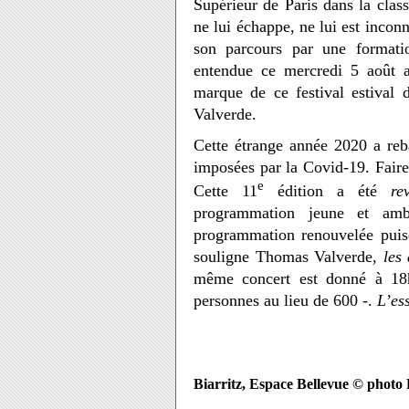
Supérieur de Paris dans la clas
ne lui échappe, ne lui est inconn
son parcours par une formatio
entendue ce mercredi 5 août au
marque de ce festival estival 
Valverde.
Cette étrange année 2020 a rebat
imposées par la Covid-19. Faire 
e
Cette 11
édition a été
re
programmation jeune et amb
programmation renouvelée puisq
souligne Thomas Valverde,
les
même concert est donné à 1
personnes au lieu de 600 -.
L’ess
Biarritz, Espace Bellevue © photo 