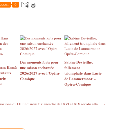
epost
0
Des moments forts pour
Sabine Devieilhe,
ans Krasà
une saison enchantée
follement
enfants
2026/2027 avec l'Opéra-
triomphale dans Lucie
arie –
Comique
de Lammermoor –
ue
Opéra-Comique
Donazione di 110 incisioni tizianesche dal XVI al XIX secolo alla Fondazione Centro Studi Tiziano e Cadore. Donation de 110 estampes relatives au Titien à la Fondation des études du Titien – Pieve di Cadore