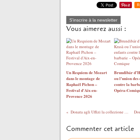
R
S'inscrire à la newsletter
Vous aimerez aussi :
Un Requiem de Mozart
Brundibár d’H
dans le montage de
ou l’union des 
Raphaël Pichon –
contre la barb
Festival d'Aix-en-
Opéra-Comiq
Provence 2026
Donata agli Uffizi la collezione di Carlo del Bravo. La collection Carlo del Bravo offerte aux Offices - Florence
Commenter cet article