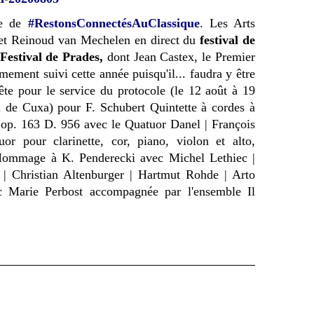
re de
#RestonsConnectésAuClassique
. Les Arts
e et Reinoud van Mechelen en direct du
festival de
F
estival de Prades,
dont Jean Castex, le Premier
mement suivi cette année puisqu'il... faudra y être
-tête pour le service du protocole (le 12 août à 19
l de Cuxa) pour F. Schubert Quintette à cordes à
 op. 163 D. 956 avec le Quatuor Danel | François
or pour clarinette, cor, piano, violon et alto,
 Hommage à K. Penderecki avec Michel Lethiec |
 | Christian Altenburger | Hartmut Rohde | Arto
c Marie Perbost accompagnée par l'ensemble Il