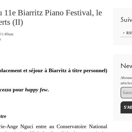
11e Biarritz Piano Festival, le
Sui
rts (II)
RS
, 11:40am
9
New
lacement et séjour à Biarritz à titre personnel)
Abonne
article
lcezza
pour
happy few
.
Email
tre
ie-Ange Nguci entre au Conservatoire National