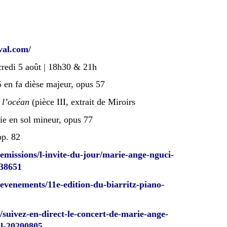
val.com/
redi 5 août | 18h30 & 21h
5 en fa dièse majeur, opus 57
 l’océan
(pièce III, extrait de Miroirs
ie en sol mineur, opus 77
op. 82
emissions/l-invite-du-jour/marie-ange-nguci-
-38651
evenements/11e-edition-du-biarritz-piano-
e/suivez-en-direct-le-concert-de-marie-ange-
al-20200805