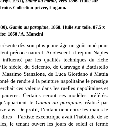
arigi, 1931),
Dame au miroir
, vers 1896. Huile sur
 droite. Collection privée, Lugano.
930),
Gamin au parapluie
, 1868. Huile sur toile. 87,5 x
oite: 1868 / A. Mancini
résente dès son plus jeune âge un goût inné pour
alent précoce naturel. Adolescent, il rejoint Naples
t influencé par les qualités techniques du riche
IIe siècle, du Seicento, de Caravage à Battistello
 à Massimo Stanzione, de Luca Giordano à Mattia
lonté de rendre à la peinture napolitaine le prestige
erchait ces valeurs dans les ruelles napolitaines et
 pauvres. Certains seront ses modèles préférés.
qu’appartient le
Gamin au parapluie
, réalisé par
ze ans. De profil, l’enfant tient entre les mains le
 dires – l’artiste excentrique avait l’habitude de se
s, le tenant ouvert les jours de soleil et fermé