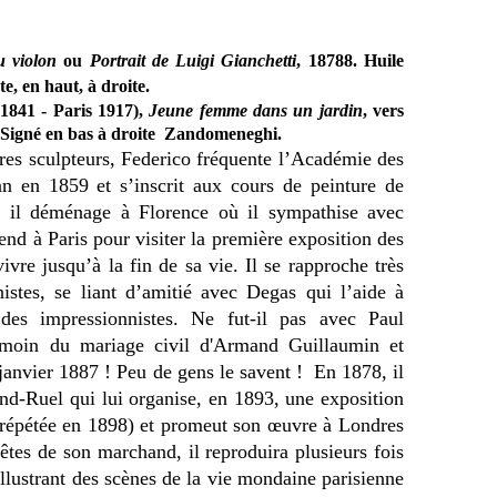
u violon
ou
Portrait de Luigi Gianchetti
, 18788. Huile
te, en haut, à droite.
1841 - Paris 1917),
Jeune femme dans un jardin
, vers
.. Signé en bas à droite Zandomeneghi.
bres sculpteurs, Federico fréquente l’Académie des
an en 1859 et s’inscrit aux cours de peinture de
 il déménage à Florence où il sympathise avec
end à Paris pour visiter la première exposition des
ivre jusqu’à la fin de sa vie. Il se rapproche très
istes, se liant d’amitié avec Degas qui l’aide à
des impressionnistes. Ne fut-il pas avec Paul
moin du mariage civil d'Armand Guillaumin et
janvier 1887 ! Peu de gens le savent !
En 1878, il
nd-Ruel qui lui organise, en 1893, une exposition
ra répétée en 1898) et promeut son œuvre à Londres
êtes de son marchand, il reproduira plusieurs fois
 illustrant des scènes de la vie mondaine parisienne