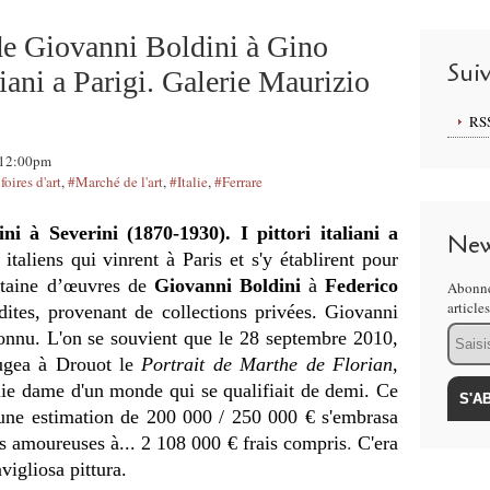
 de Giovanni Boldini à Gino
Sui
aliani a Parigi. Galerie Maurizio
RS
, 12:00pm
foires d'art
,
#Marché de l'art
,
#Italie
,
#Ferrare
ni à Severini (1870-1930). I pittori italiani a
New
italiens qui vinrent à Paris et s'y établirent pour
gtaine d’œuvres de
Giovanni Boldini
à
Federico
Abonne
article
dites, provenant de collections privées.
Giovanni
Email
connu. L'on se souvient que le 28 septembre 2010,
ugea à Drouot le
Portrait de Marthe de Florian
,
ie dame d'un monde qui se qualifiait de demi. Ce
ur une estimation de 200 000 / 250 000 € s'embrasa
s amoureuses à... 2 108 000 € frais compris
.
C'era
igliosa pittura.