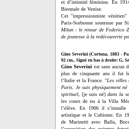
et d’intimité féminine. En 1914
Biennale de Venise.
Cet "impressionniste vénitien" 
Paris-Sorbonne soutenue par 
Milan : le retour de Federico 
de jeunesse à la redécouverte p
Gino Severini (Cortona, 1883 - Pa
92 cm.. Signé en bas à droite: G. S
Gino Severini
est sans aucun do
plus de cinquante ans il fut l
l’Italie et la France. "
Les villes
Paris. Je suis physiquement né 
spirituel,
[je suis
né]
dans la s
les cours de nu à la Villa Méd
l’élève. En 1906 il s’installe
artistique et le Cubisme. En 19
de Marinetti avec Balla, Bocc
l’exposition des peintres futu