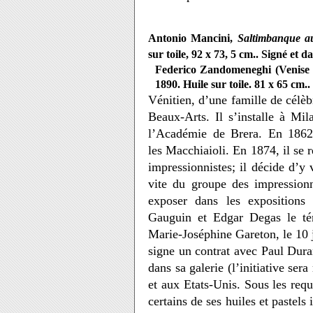
Antonio Mancini,
Saltimbanque a
sur toile, 92 x 73, 5 cm.. Signé et da
Federico Zandomeneghi (Venise 
1890. Huile sur toile. 81 x 65 cm
Vénitien, d’une famille de célè
Beaux-Arts. Il s’installe à Mil
l’Académie de Brera. En 1862
les Macchiaioli. En 1874, il se r
impressionnistes; il décide d’y v
vite du groupe des impressionn
exposer dans les expositions 
Gauguin et Edgar Degas le té
Marie-Joséphine Gareton, le 10 
signe un contrat avec Paul Dura
dans sa galerie (l’initiative se
et aux Etats-Unis. Sous les requ
certains de ses huiles et pastels