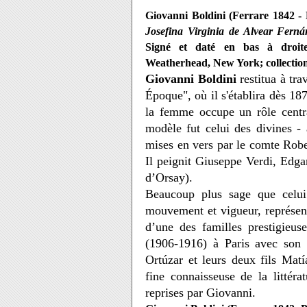
Giovanni Boldini (Ferrare 1842 - 
Josefina Virginia de Alvear Fern
Signé et daté en bas à droit
Weatherhead, New York; collection
Giovanni Boldini
restitua à tra
Époque", où il s'établira dès 18
la femme occupe un rôle cent
modèle fut celui des divines - 
mises en vers par le comte Robe
Il peignit Giuseppe Verdi, Ed
d’Orsay).
Beaucoup plus sage que celui 
mouvement et vigueur, représe
d’une des familles prestigieuse
(1906-1916) à Paris avec son 
Ortúzar et leurs deux fils Matí
fine connaisseuse de la littéra
reprises par Giovanni.