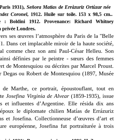
Paris 1931),
Señora Matias de Erràzuriz Ortùzar née
ández Coronel
, 1912. Huile sur toile. 153 x 98,5 cm..
e : Boldini 1912. Provenance: Richard Whitney
 privée Londres.
vers ses œuvres l’atmosphère du Paris de la "Belle
71. Dans cet implacable miroir de la haute société,
ral comme chez son ami Paul-César Helleu. Son
ainsi définies par le peintre - sœurs des femmes
rt de Montesquiou ou décrites par Marcel Proust.
gar Degas ou Robert de Montesquiou (1897, Musée
de Marthe, ce portrait, époustouflant, tout en
nte
Josefina Virginia de Alvear
(1859-1935), issue
s et influentes d’Argentine. Elle résida dix ans
époux le diplomate chilien Matías de Errázuriz
as et Josefina. Collectionneuse d’œuvres d’art et
ture européenne, Josefina fut portraiturée à trois