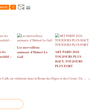
epost
0
Les merveilleux
s les
ART PARIS 2026
animaux d’Hubert Le
hschild –
TOUJOURS PLUS
Gall
HAUT, TOUJOURS
PLUS FORT
Ippolito Caffi, un védutiste dans la Rome des Papes et des Césars. Un sguardo nella Roma dei Papi e dei Cesari - Hôtel Drouot