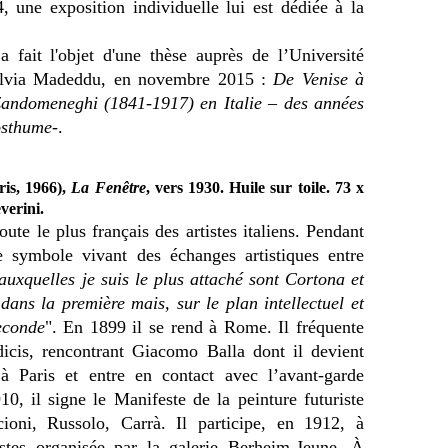
, une exposition individuelle lui est dédiée à la
a fait l'objet d'une thèse auprès de l’Université
Silvia Madeddu, en novembre 2015 :
De Venise à
Zandomeneghi (1841-1917) en Italie – des années
osthume-
.
ris, 1966),
La Fenêtre
, vers 1930. Huile sur toile. 73 x
everini.
ute le plus français des artistes italiens. Pendant
e symbole vivant des échanges artistiques entre
 auxquelles je suis le plus attaché sont Cortona et
dans la première mais, sur le plan intellectuel et
econde
". En 1899 il se rend à Rome. Il fréquente
icis, rencontrant Giacomo Balla dont il devient
 à Paris et entre en contact avec l’avant-garde
10, il signe le Manifeste de la peinture futuriste
ioni, Russolo, Carrà. Il participe, en 1912, à
ristes organisée par la galerie Berheim-Jeune. À