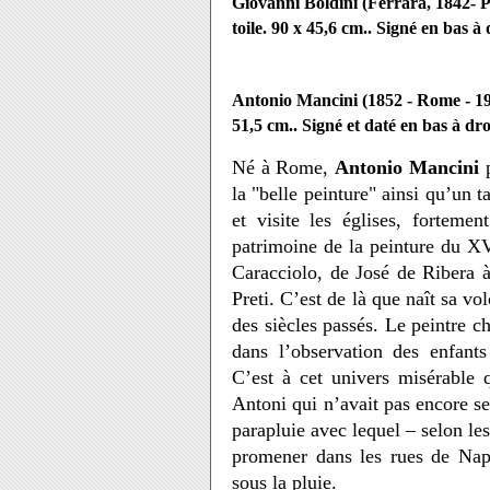
Giovanni Boldini (Ferrara, 1842- P
toile. 90 x 45,6 cm.. Signé en bas à
Antonio Mancini (1852 - Rome - 1
51,5 cm.. Signé et daté en bas à dr
Né à Rome,
Antonio Mancini
p
la "belle peinture" ainsi qu’un t
et visite les églises, fortemen
patrimoine de la peinture du XV
Caracciolo, de José de Ribera
Preti. C’est de là que naît sa vo
des siècles passés. Le peintre ch
dans l’observation des enfants
C’est à cet univers misérable 
Antoni qui n’avait pas encore sei
parapluie avec lequel – selon les
promener dans les rues de Naple
sous la pluie.