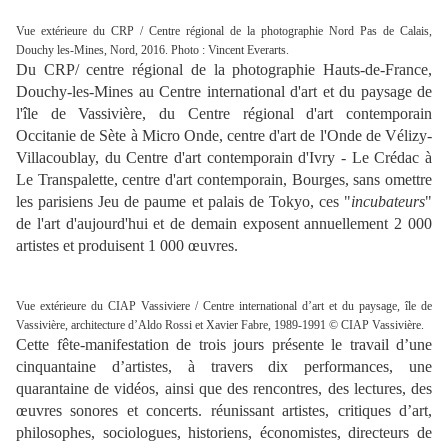
Vue extérieure du CRP / Centre régional de la photographie Nord Pas de Calais,
Douchy les-Mines, Nord, 2016. Photo : Vincent Everarts.
Du CRP/ centre régional de la photographie Hauts-de-France,
Douchy‑les‑Mines au Centre international d'art et du paysage de
l'île de Vassivière, du Centre régional d'art contemporain
Occitanie de Sète à Micro Onde, centre d'art de l'Onde de Vélizy-
Villacoublay, du Centre d'art contemporain d'Ivry - Le Crédac à
Le Transpalette, centre d'art contemporain, Bourges, sans omettre
les parisiens Jeu de paume et palais de Tokyo, ces "
incubateurs
"
de l'art d'aujourd'hui et de demain exposent annuellement 2 000
artistes et produisent 1 000 œuvres.
Vue extérieure du CIAP Vassiviere / Centre international d’art et du paysage, île de
Vassivière, architecture d’Aldo Rossi et Xavier Fabre, 1989-1991 © CIAP Vassivière.
Cette fête-manifestation de trois jours présente le travail d’une
cinquantaine d’artistes, à travers dix performances, une
quarantaine de vidéos, ainsi que des rencontres, des lectures, des
œuvres sonores et concerts. réunissant artistes, critiques d’art,
philosophes, sociologues, historiens, économistes, directeurs de