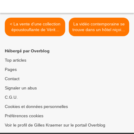
< La vente d'une collection
La vidéo contemporaine se
époustouflante de Vérité.
trouve dans un hôtel niçois :
Arts d'Afrique, Océanie et
Camera Camera >
Amérique du Nord (avec
actualisation des
Hébergé par Overblog
adjudications) - Christie's
Paris
Top articles
Pages
Contact
Signaler un abus
C.G.U.
Cookies et données personnelles
Préférences cookies
Voir le profil de Gilles Kraemer sur le portail Overblog