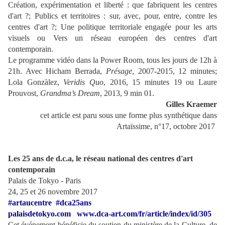
Création, expérimentation et liberté : que fabriquent les centres
d'art ?; Publics et territoires : sur, avec, pour, entre, contre les
centres d'art ?; Une politique territoriale engagée pour les arts
visuels ou Vers un réseau européen des centres d'art
contemporain.
Le programme vidéo dans la Power Room, tous les jours de 12h à
21h. Avec Hicham Berrada,
Présage
, 2007‑2015, 12 minutes;
Lola Gonzàlez,
Veridis Quo
, 2016, 15 minutes 19 ou Laure
Prouvost,
Grandma’s Dream
, 2013, 9 min 01.
Gilles Kraemer
cet article est paru sous une forme plus synthétique dans
Artaïssime, n°17, octobre 2017
Les 25 ans de d.c.a, le réseau national des centres d'art
contemporain
Palais de Tokyo - Paris
24, 25 et 26 novembre 2017
#artaucentre #dca25ans
palaisdetokyo.com
www.dca-art.com/fr/article/index/id/305
Cet événement bénéficie du soutien du ministère de la Culture, de