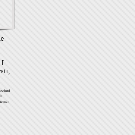
de
 I
ati,
neziani
 ©
aemer,