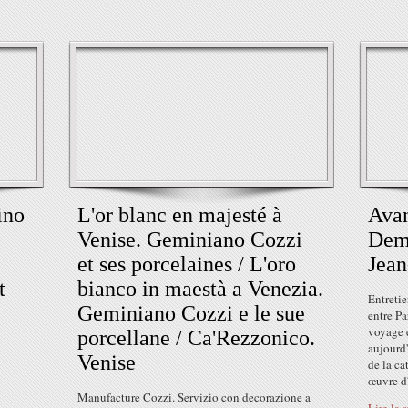
ino
L'or blanc en majesté à
Avan
Venise. Geminiano Cozzi
Dema
et ses porcelaines / L'oro
Jean
t
bianco in maestà a Venezia.
Entreti
Geminiano Cozzi e le sue
entre Pa
voyage 
porcellane / Ca'Rezzonico.
aujourd'
Venise
de la ca
œuvre d'a
Manufacture Cozzi. Servizio con decorazione a