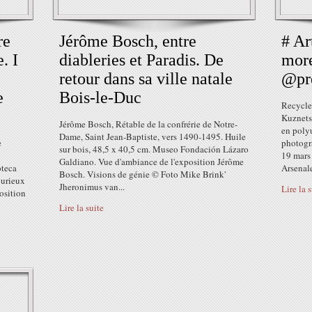
re
Jérôme Bosch, entre
# Ar
. I
diableries et Paradis. De
more
retour dans sa ville natale
@pr
e
Bois-le-Duc
Recycle
Kuznetso
Jérôme Bosch, Rétable de la confrérie de Notre-
en poly
Dame, Saint Jean-Baptiste, vers 1490-1495. Huile
e
photogr
sur bois, 48,5 x 40,5 cm. Museo Fondación Lázaro
19 mars
Galdiano. Vue d'ambiance de l'exposition Jérôme
oteca
Arsenale
Bosch. Visions de génie © Foto Mike Brink'
Curieux
Jheronimus van...
Lire la 
position
Lire la suite