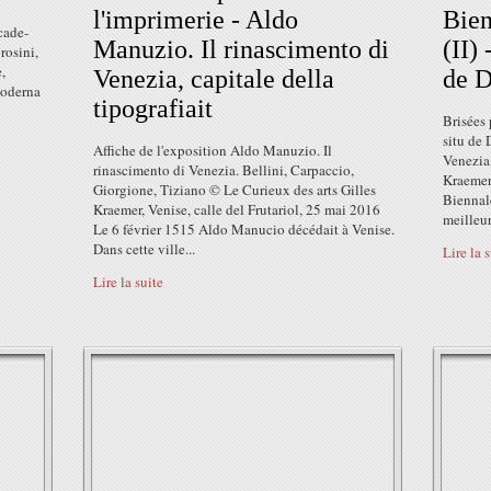
l'imprimerie - Aldo
Bien
cade-
Manuzio. Il rinascimento di
(II)
rosini,
,
Venezia, capitale della
de D
Moderna
tipografiait
Brisées 
situ de 
Affiche de l'exposition Aldo Manuzio. Il
Venezia,
rinascimento di Venezia. Bellini, Carpaccio,
Kraemer
Giorgione, Tiziano © Le Curieux des arts Gilles
Biennale
Kraemer, Venise, calle del Frutariol, 25 mai 2016
meilleur
Le 6 février 1515 Aldo Manucio décédait à Venise.
Dans cette ville...
Lire la 
Lire la suite