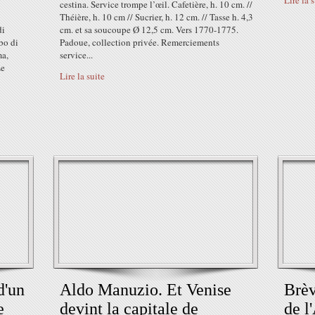
Lire la 
cestina. Service trompe l’œil. Cafetière, h. 10 cm. //
Théière, h. 10 cm // Sucrier, h. 12 cm. // Tasse h. 4,3
di
cm. et sa soucoupe Ø 12,5 cm. Vers 1770-1775.
bo di
Padoue, collection privée. Remerciements
ma,
service...
Le
Lire la suite
d'un
Aldo Manuzio. Et Venise
Brèv
e
devint la capitale de
de l