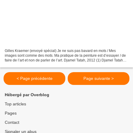
Gilles Kraemer (envoyé spécial) Je ne suis pas bavard en mots / Mes
images sont comme des mots. Ma pratique de la peinture est d’essayer / de
faire de l’art et non de parler de l’art. Djamel Tatah, 2012 (1) Djamel Tatah
devant Autoportrait à la stèle,...
< Page précédente
Page suivante >
Hébergé par Overblog
Top articles
Pages
Contact
Signaler un abus