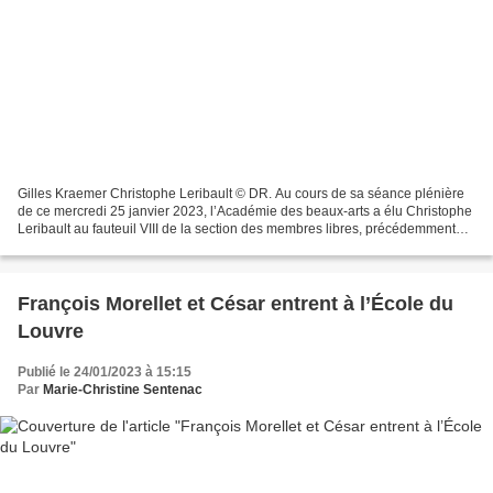
Gilles Kraemer Christophe Leribault © DR. Au cours de sa séance plénière
de ce mercredi 25 janvier 2023, l’Académie des beaux-arts a élu Christophe
Leribault au fauteuil VIII de la section des membres libres, précédemment
occupé par Pierre Cardin (1922-2020)....
François Morellet et César entrent à l’École du
Louvre
Publié le 24/01/2023 à 15:15
Par
Marie-Christine Sentenac